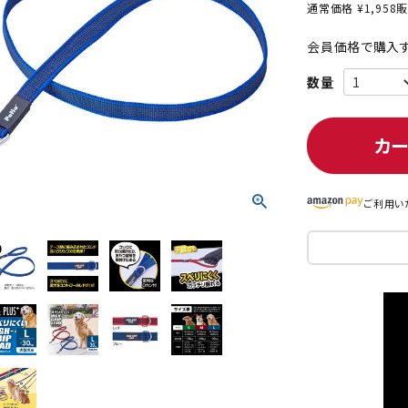
通常価格
¥
1,958
販
会員価格で購入す
ト中にオススメ
まとめ買いでオトク！！
カ
ご利用い