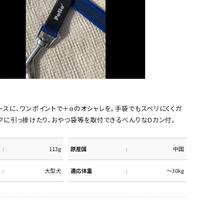
スに、ワンポイントで＋αのオシャレを。手袋でもスベリにくくガ
クに引っ掛けたり、おやつ袋等を取付できるべんりなDカン付。
113g
原産国
中国
大型犬
適応体重
～30kg