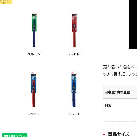
ブルー S
レッド M
落ち着いた色をベー
ッチリ握れる。フッ
内容量・商品重量
対象
M
レッド L
ブルー L
商品サイズ