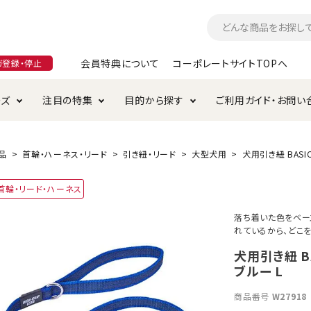
会員特典について
コーポレートサイトTOPへ
ガ登録・停止
ーズ
注目の特集
目的から探す
ご利用ガイド・お問い
つ
入れ・ケア用品
そのまま
加特集
特典について
お手入れ・ケア用品
トイレタリー・消臭剤
極上
けりぐるみ特集
ご注文方法について
品
首輪・ハーネス・リード
引き紐・リード
大型犬用
犬用引き紐 BASI
用のグレインフリー
首輪・リード・ハーネス
ド・ハウス・マット
クル・ケージ・タワー
ラインショップ利用規約
サークル・ケージ
キャリーバッグ
落ち着いた色をベー
れているから、どこ
・給水器
用品
防虫用品
服・ウェア
て遊ぶ
投げて遊ぶ
犬用引き紐 B
ブルー L
け用品
替え・交換パーツ
商品番号
W27918
・元気草
夜のお散歩