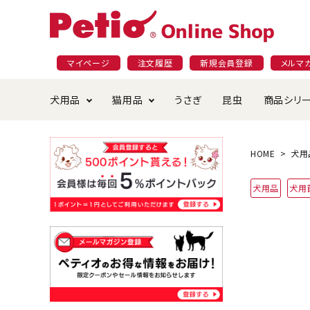
マイページ
注文履歴
新規会員登録
メルマ
犬用品
猫用品
うさぎ
昆虫
商品シリ
ドッグフード
ごはん・おやつ
プラクト
夜のお散歩特集
ショッピングガイド
おや
お手
素材
無添
会員
HOME
犬用
国産フード&おやつ特集
穀物不使
犬用品
犬用
ペットシーツ
ベッド・ハウス・マット
返品・交換について
ベッ
サー
オン
おもちゃ
食器・給水器
食器
防虫
じゃらして遊ぶ
引っ張っ
首輪・ハーネス・リード
替え・交換パーツ
しつ
アパレル
またたび