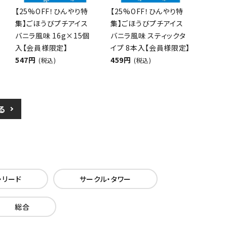
【25%OFF！ひんやり特
【25%OFF！ひんやり特
集】ごほうびプチアイス
集】ごほうびプチアイス
バニラ風味 16g×15個
バニラ風味 スティックタ
入【会員様限定】
イプ 8本入【会員様限定】
547円
459円
(税込)
(税込)
る
・リード
サークル・タワー
総合