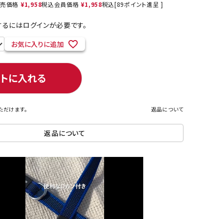
売価格
¥
1,958
税込
会員価格
¥
1,958
税込
[
89
ポイント進呈 ]
るにはログインが必要です。
お気に入りに追加
ネコポス対象商品一覧
ートに入れる
ただけます。
返品について
返品について