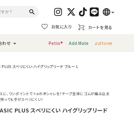
language
search
お気に入り
カートを見る
日本語
合わせ
Petio®
Add.Mate
zuttone
English
简体中文
トイレタリー・消臭剤
猫砂
ペティオ公式アプリ
お支払い方法・配送について
C PLUS スベリにくい ハイグリップリード ブルー L
キャリーバッグ
おもちゃ
スに、ワンポイントで＋αのオシャレを！テープ全体にゴムが編み込ま
を持っても手がスベリにくい！
服・ウェア
首輪・ハーネス
デンタルおもちゃ
ASIC PLUS スベリにくい ハイグリップリード