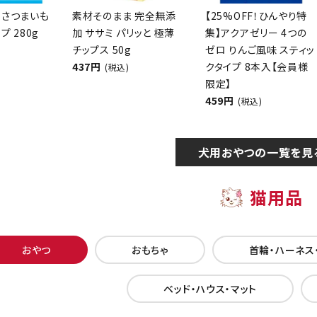
 さつまいも
素材そのまま 完全無添
【25%OFF！ひんやり特
プ 280g
加 ササミ パリッと 極薄
集】アクアゼリー 4つの
チップス 50g
ゼロ りんご風味 スティッ
437円
クタイプ 8本入【会員様
(税込)
限定】
459円
(税込)
犬用おやつの一覧を見
猫用品
おやつ
おもちゃ
首輪・ハーネス
ベッド・ハウス・マット