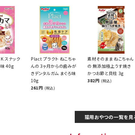
CK スナック
Plact プラクト ねこちゃ
素材そのまま ねこちゃん
味 40g
んの 3ヶ月からの歯みが
の 無添加極上うす焼き
きデンタルガム まぐろ味
かつお節と貝柱 3g
10g
382円
(税込)
261円
(税込)
猫用おやつの一覧を見