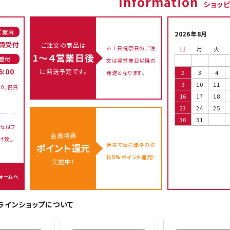
Information
ショッ
ご案内
2026年8月
間受付
ご注文の商品は
※土日祝祭日のご注
日
月
火
1～４営業日後
受付
文は翌営業日以降の
に発送予定です。
6:00
2
3
4
発送となります。
9
10
11
00、祝日
16
17
18
23
24
25
30
31
せはフ
会員特典
け致し
通常で販売価格の税
ポイント還元
抜
5%ポイント還元！
実施中！
ォームへ
オンラインショップについて