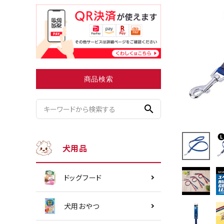
小型犬にオススメ
ダイエッ
商品検索
search
犬用品
ドッグフード
犬用おやつ