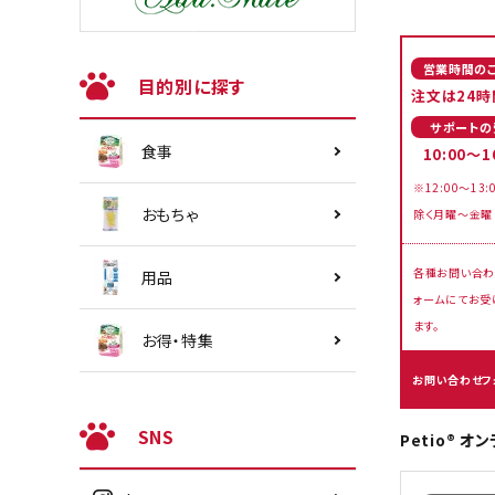
営業時間の
目的別に探す
注文は24時
サポートの
食事
10:00～1
※12:00～13:
おもちゃ
除く月曜～金曜
各種お問い合わ
用品
ォームにてお受
ます。
お得・特集
お問い合わせフ
SNS
Petio® 