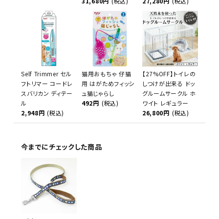
31,680円
(税込)
27,280円
(税込)
Self Trimmer セル
猫用おもちゃ 仔猫
【27%OFF】トイレの
フトリマー コードレ
用 はがためフィッシ
しつけが出来る ドッ
スバリカン ディテー
ュ猫じゃらし
グルームサークル ホ
ル
492円
(税込)
ワイト レギュラー
2,948円
(税込)
26,800円
(税込)
今までにチェックした商品