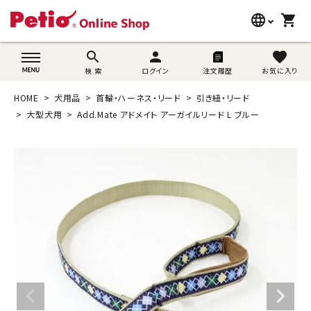
language
shopping_cart
search
wovn-lang-name
search
person
favorite
検 索
ログイン
注文履歴
お気に入り
犬用品
HOME
犬用品
首輪・ハーネス・リード
引き紐・リード
猫用品
大型犬用
Add.Mate アドメイト アーガイルリード L ブルー
うさぎ用品
ブランド別に探す
目的別に探す
SNS
ご利用案内