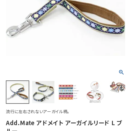
ACCOUNT MENU
ようこそ ゲスト 様
meeting_room
person
ログイン
新規会員登録
流行に左右されないアーガイル柄。
Add.Mate アドメイト アーガイルリード L ブ
ルー