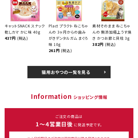
キャットSNACK スナック
Plact プラクト ねこちゃ
素材そのまま ねこちゃ
乾しカマ かに味 40g
んの 3ヶ月からの歯み
んの 無添加極上うす焼
437円
(税込)
がきデンタルガム まぐろ
き かつお節と貝柱 3g
味 10g
382円
(税込)
261円
(税込)
猫用おやつの一覧を見る
Information
ショッピング情報
ご注文の商品は
1～４営業日後
に発送予定です。