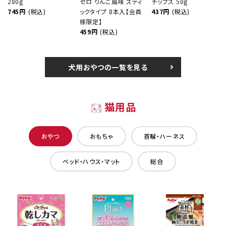
280g
ゼロ りんご風味 スティ
チップス 50g
745円
(税込)
ックタイプ 8本入【会員
437円
(税込)
様限定】
459円
(税込)
犬用おやつの一覧を見る
猫用品
おやつ
おもちゃ
首輪・ハーネス
ベッド・ハウス・マット
総合