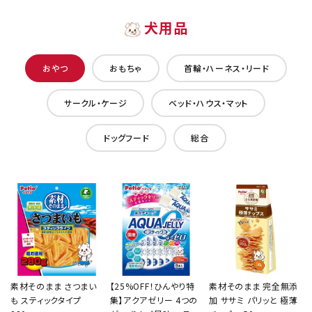
犬用品
おやつ
おもちゃ
首輪・ハーネス・リード
サークル・ケージ
ベッド・ハウス・マット
ドッグフード
総合
素材そのまま さつまい
【25%OFF！ひんやり特
素材そのまま 完全無添
も スティックタイプ
集】アクアゼリー 4つの
加 ササミ パリッと 極薄