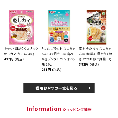
キャットSNACK スナック
Plact プラクト ねこちゃ
素材そのまま ねこちゃ
乾しカマ かに味 40g
んの 3ヶ月からの歯み
んの 無添加極上うす焼
437円
(税込)
がきデンタルガム まぐろ
き かつお節と貝柱 3g
味 10g
382円
(税込)
261円
(税込)
猫用おやつの一覧を見る
Information
ショッピング情報