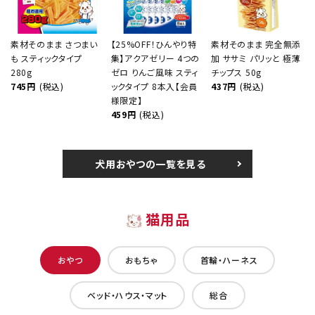
素材そのまま さつまい
【25%OFF！ひんやり特
素材そのまま 完全無添
も スティックタイプ
集】アクアゼリー 4つの
加 ササミ パリッと 極薄
280g
ゼロ りんご風味 スティ
チップス 50g
745円
(税込)
ックタイプ 8本入【会員
437円
(税込)
様限定】
459円
(税込)
犬用おやつの一覧を見る
猫用品
おやつ
おもちゃ
首輪・ハーネス
ベッド・ハウス・マット
総合