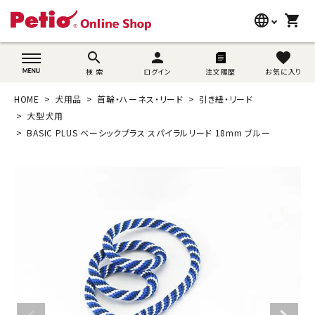
language
shopping_cart
search
wovn-lang-name
search
person
favorite
検 索
ログイン
注文履歴
お気に入り
犬用品
HOME
犬用品
首輪・ハーネス・リード
引き紐・リード
猫用品
大型犬用
BASIC PLUS ベーシックプラス スパイラルリード 18mm ブルー
うさぎ用品
ブランド別に探す
目的別に探す
SNS
ご利用案内