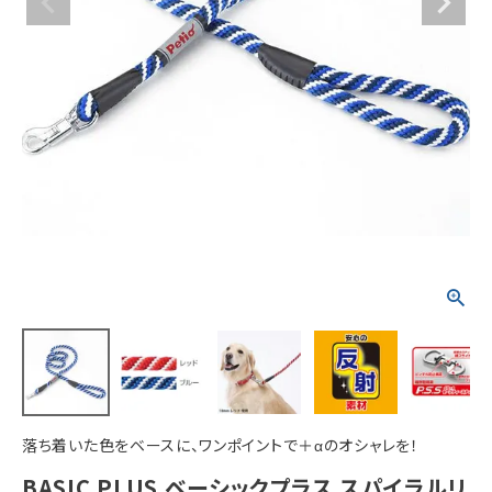
ACCOUNT MENU
ようこそ ゲスト 様
meeting_room
person
ログイン
新規会員登録
落ち着いた色をベースに、ワンポイントで＋αのオシャレを！
BASIC PLUS ベーシックプラス スパイラルリ