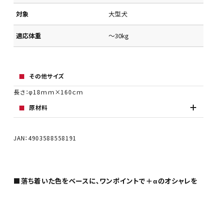
対象
大型犬
適応体重
～30kg
その他サイズ
長さ：φ18ｍｍ×160ｃｍ
原材料
JAN：4903588558191
■落ち着いた色をベースに、ワンポイントで＋αのオシャレを