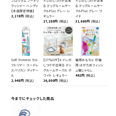
プログラム フードク
イレのしつけが出来
イレのしつけが出来
ラッシャー ハンディ
る ドッグルームサー
る ドッグルームサー
【本店限定特価】
クルPlus グレー レ
クルPlus グレー ワ
2,178円
(税込)
ギュラー
イド
27,280円
(税込)
31,680円
(税込)
Self Trimmer セル
【27%OFF】トイレの
猫用おもちゃ 仔猫
フトリマー コードレ
しつけが出来る ドッ
用 はがためフィッシ
スバリカン ディテー
グルームサークル ホ
ュ猫じゃらし
ル
ワイト レギュラー
492円
(税込)
2,948円
(税込)
26,800円
(税込)
今までにチェックした商品