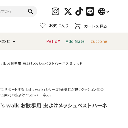
language
search
お気に入り
カートを見る
日本語
合わせ
Petio®
Add.Mate
zuttone
English
简体中文
トイレタリー・消臭剤
猫砂
ペティオ公式アプリ
お支払い方法・配送について
 walk お散歩用 虫よけメッシュベストハーネス S レッド
キャリーバッグ
おもちゃ
サポートする「Let's walk」シリーズ！通気性が良くクッション性の
シュ素材の虫よけベストハーネス。
服・ウェア
首輪・ハーネス
デンタルおもちゃ
t's walk お散歩用 虫よけメッシュベストハーネ