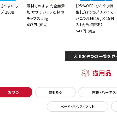
 さつまいも
素材そのまま 完全無添
【25%OFF！ひんやり特
プ 280g
加 ササミ パリッと 極薄
集】ごほうびプチアイス
チップス 50g
バニラ風味 16g×15個
437円
入【会員様限定】
(税込)
547円
(税込)
犬用おやつの一覧を見
猫用品
おやつ
おもちゃ
首輪・ハーネス
ベッド・ハウス・マット