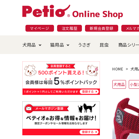
マイページ
注文履歴
新規会員登録
メルマ
犬用品
猫用品
うさぎ
昆虫
商品シリ
ドッグフード
ごはん・おやつ
プラクト
夜のお散歩特集
ショッピングガイド
おや
お手
素材
無添
会員
HOME
犬用
国産フード&おやつ特集
穀物不使
犬用品
小型
ペットシーツ
ベッド・ハウス・マット
返品・交換について
ベッ
サー
オン
おもちゃ
食器・給水器
食器
防虫
じゃらして遊ぶ
引っ張っ
首輪・ハーネス・リード
替え・交換パーツ
しつ
アパレル
またたび