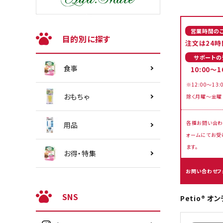
営業時間の
目的別に探す
注文は24時
サポートの
食事
10:00～1
※12:00～13:
おもちゃ
除く月曜～金曜
各種お問い合わ
用品
ォームにてお受
ます。
お得・特集
お問い合わせフ
SNS
Petio® 