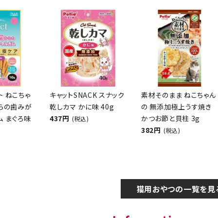
クト ねこちゃ
キャットSNACK スナック
素材そのまま ねこちゃん
からの歯みが
乾しカマ かに味 40g
の 無添加極上うす焼き
ム まぐろ味
437円
かつお節と貝柱 3g
(税込)
382円
(税込)
猫用おやつの一覧を見