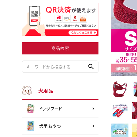
小型犬にオススメ
ダイエッ
商品検索
search
犬用品
ドッグフード
犬用おやつ