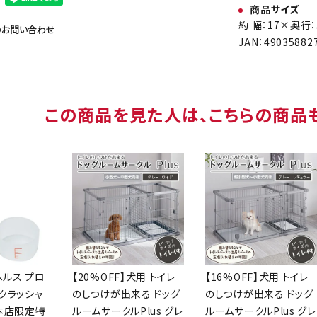
商品サイズ
約 幅：17×奥行：
のお問い合わせ
JAN：49035882
この商品を見た人は、こちらの商品
ヘルス プロ
【20%OFF】犬用 トイレ
【16%OFF】犬用 トイレ
クラッシャ
のしつけが出来る ドッグ
のしつけが出来る ドッグ
【本店限定特
ルームサークルPlus グレ
ルームサークルPlus グレ