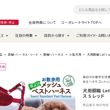
会員特典について
コーポレートサイトTOPへ
ガ登録・停止
ーズ
注目の特集
目的から探す
ご利用ガイド・お問い
つ
入れ・ケア用品
そのまま
加特集
特典について
お手入れ・ケア用品
トイレタリー・消臭剤
極上
けりぐるみ特集
ご注文方法について
品
首輪・ハーネス・リード
胴輪・ハーネス
小型犬用
犬用胴輪 Let's
用のグレインフリー
犬用
ド・ハウス・マット
クル・ケージ・タワー
ラインショップ利用規約
サークル・ケージ
キャリーバッグ
毎日のお散歩を快適に
あるヘキサゴンメッ
・給水器
用品
防虫用品
服・ウェア
て遊ぶ
投げて遊ぶ
犬用胴輪 Le
ス S レッド
け用品
替え・交換パーツ
商品番号
W27922
・元気草
夜のお散歩