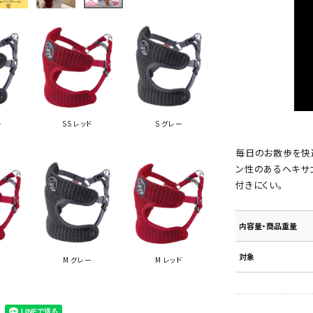
ー
SS レッド
S グレー
毎日のお散歩を快適
ン性のあるヘキサ
付きにくい。
内容量・商品重量
対象
M グレー
M レッド