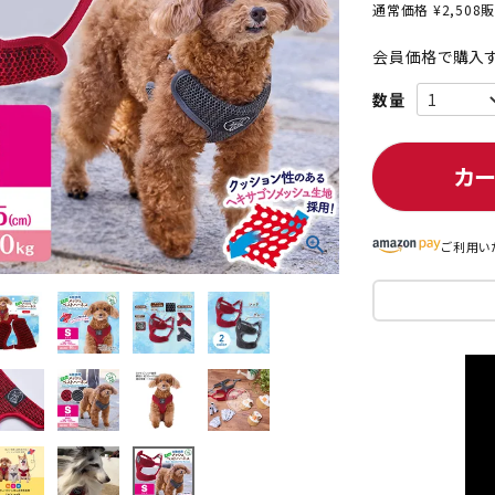
通常価格
¥
2,508
販
会員価格で購入す
ト中にオススメ
まとめ買いでオトク！！
カ
ご利用い