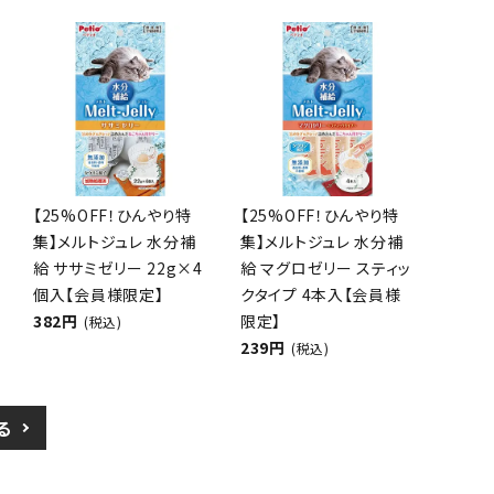
【25%OFF！ひんやり特
【25%OFF！ひんやり特
集】メルトジュレ 水分補
集】メルトジュレ 水分補
給 ササミゼリー 22g×4
給 マグロゼリー スティッ
個入【会員様限定】
クタイプ 4本入【会員様
382円
限定】
(税込)
239円
(税込)
る