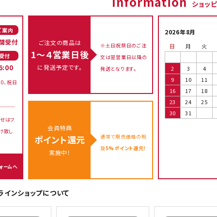
Information
ショッ
ご案内
2026年8月
間受付
ご注文の商品は
※土日祝祭日のご注
日
月
火
1～４営業日後
受付
文は翌営業日以降の
に発送予定です。
6:00
2
3
4
発送となります。
9
10
11
00、祝日
16
17
18
23
24
25
30
31
せはフ
会員特典
け致し
通常で販売価格の税
ポイント還元
抜
5%ポイント還元！
実施中！
ォームへ
オンラインショップについて