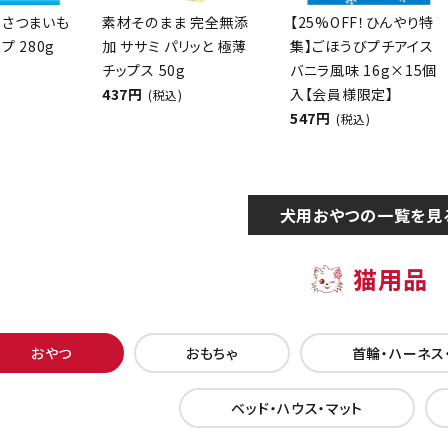
 さつまいも
素材そのまま 完全無添
【25%OFF！ひんやり特
プ 280g
加 ササミ パリッと 極薄
集】ごほうびプチアイス
チップス 50g
バニラ風味 16g×15個
437円
入【会員様限定】
(税込)
547円
(税込)
犬用おやつの一覧を見
猫用品
おやつ
おもちゃ
首輪・ハーネス
ベッド・ハウス・マット