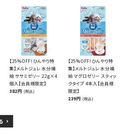
【25%OFF！ひんやり特
【25%OFF！ひんやり特
集】メルトジュレ 水分補
集】メルトジュレ 水分補
給 ササミゼリー 22g×4
給 マグロゼリー スティッ
個入【会員様限定】
クタイプ 4本入【会員様
382円
限定】
(税込)
239円
(税込)
る