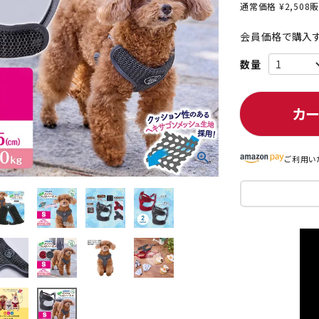
通常価格
¥
2,508
販
会員価格で購入す
ト中にオススメ
まとめ買いでオトク！！
カ
ご利用い