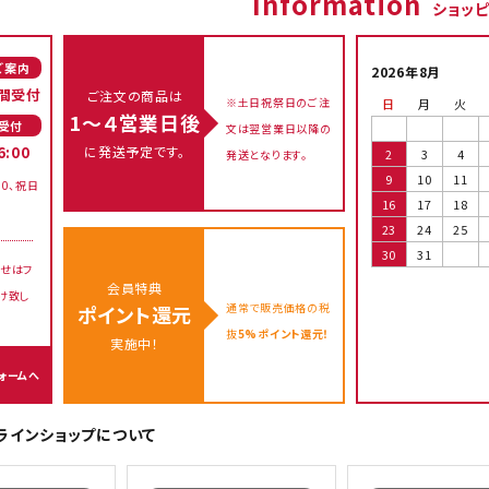
Information
ショッ
ご案内
2026年8月
間受付
ご注文の商品は
※土日祝祭日のご注
日
月
火
1～４営業日後
受付
文は翌営業日以降の
に発送予定です。
6:00
2
3
4
発送となります。
9
10
11
00、祝日
16
17
18
23
24
25
30
31
せはフ
会員特典
け致し
通常で販売価格の税
ポイント還元
抜
5%ポイント還元！
実施中！
ォームへ
オンラインショップについて