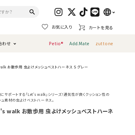
language
search
お気に入り
カートを見る
日本語
合わせ
Petio®
Add.Mate
zuttone
English
简体中文
トイレタリー・消臭剤
猫砂
ペティオ公式アプリ
お支払い方法・配送について
 walk お散歩用 虫よけメッシュベストハーネス S グレー
キャリーバッグ
おもちゃ
サポートする「Let's walk」シリーズ！通気性が良くクッション性の
シュ素材の虫よけベストハーネス。
服・ウェア
首輪・ハーネス
デンタルおもちゃ
t's walk お散歩用 虫よけメッシュベストハーネ