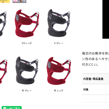
ー
SS レッド
S グレー
毎日のお散歩を快適
ン性のあるヘキサ
付きにくい。
内容量・商品重量
対象
M グレー
M レッド