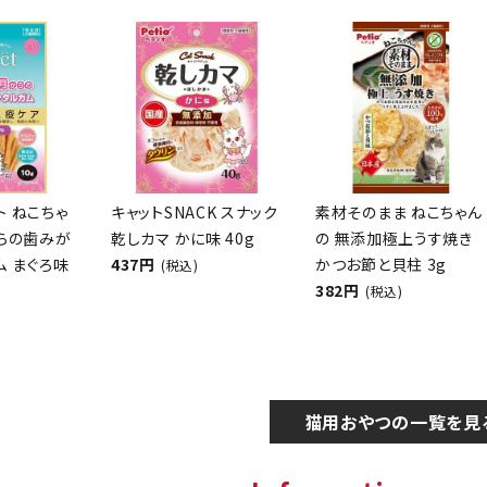
クト ねこちゃ
キャットSNACK スナック
素材そのまま ねこちゃん
からの歯みが
乾しカマ かに味 40g
の 無添加極上うす焼き
ム まぐろ味
437円
かつお節と貝柱 3g
(税込)
382円
(税込)
猫用おやつの一覧を見