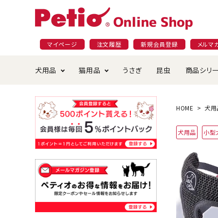
マイページ
注文履歴
新規会員登録
メルマ
犬用品
猫用品
うさぎ
昆虫
商品シリ
ドッグフード
ごはん・おやつ
プラクト
夜のお散歩特集
ショッピングガイド
おや
お手
素材
無添
会員
HOME
犬用
国産フード&おやつ特集
穀物不使
犬用品
小型
ペットシーツ
ベッド・ハウス・マット
返品・交換について
ベッ
サー
オン
おもちゃ
食器・給水器
食器
防虫
じゃらして遊ぶ
引っ張っ
首輪・ハーネス・リード
替え・交換パーツ
しつ
アパレル
またたび