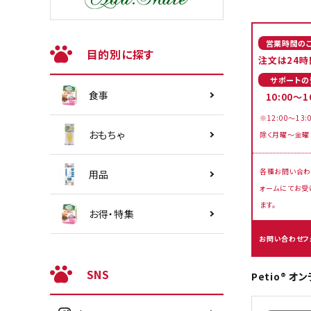
営業時間の
目的別に探す
注文は24時
サポートの
食事
10:00～1
※12:00～13:
おもちゃ
除く月曜～金曜
各種お問い合わ
用品
ォームにてお受
ます。
お得・特集
お問い合わせフ
SNS
Petio® 