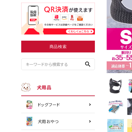
小型犬にオススメ
ダイエッ
商品検索
search
犬用品
ドッグフード
犬用おやつ