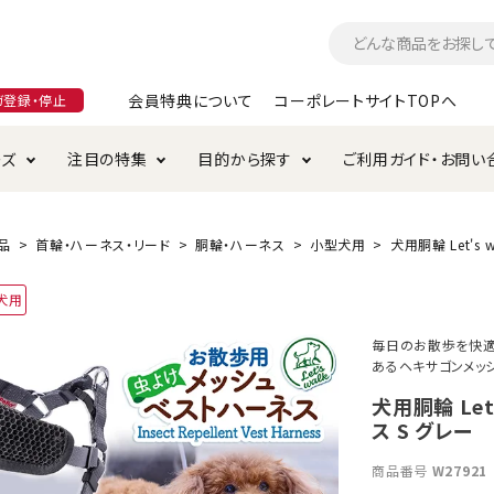
会員特典について
コーポレートサイトTOPへ
ガ登録・停止
ーズ
注目の特集
目的から探す
ご利用ガイド・お問い
つ
入れ・ケア用品
そのまま
加特集
特典について
お手入れ・ケア用品
トイレタリー・消臭剤
極上
けりぐるみ特集
ご注文方法について
品
首輪・ハーネス・リード
胴輪・ハーネス
小型犬用
犬用胴輪 Let's
用のグレインフリー
犬用
ド・ハウス・マット
クル・ケージ・タワー
ラインショップ利用規約
サークル・ケージ
キャリーバッグ
毎日のお散歩を快適に
あるヘキサゴンメッ
・給水器
用品
防虫用品
服・ウェア
て遊ぶ
投げて遊ぶ
犬用胴輪 Le
ス S グレー
け用品
替え・交換パーツ
商品番号
W27921
・元気草
夜のお散歩