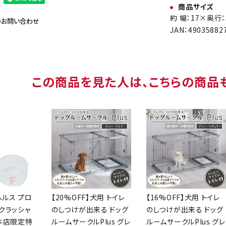
商品サイズ
約 幅：17×奥行：
のお問い合わせ
JAN：49035882
この商品を見た人は、こちらの商品
ヘルス プロ
【20%OFF】犬用 トイレ
【16%OFF】犬用 トイレ
クラッシャ
のしつけが出来る ドッグ
のしつけが出来る ドッグ
【本店限定特
ルームサークルPlus グレ
ルームサークルPlus グレ