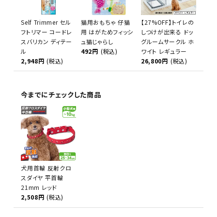
Self Trimmer セル
猫用おもちゃ 仔猫
【27%OFF】トイレの
フトリマー コードレ
用 はがためフィッシ
しつけが出来る ドッ
スバリカン ディテー
ュ猫じゃらし
グルームサークル ホ
ル
492円
(税込)
ワイト レギュラー
2,948円
(税込)
26,800円
(税込)
今までにチェックした商品
犬用首輪 反射クロ
スダイヤ 平首輪
21mm レッド
2,508円
(税込)