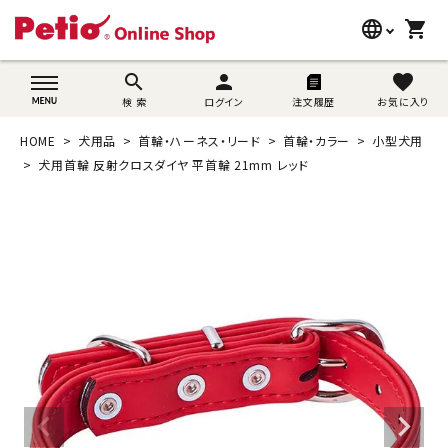
language
shopping_cart
search
wovn-lang-name
search
person
favorite
検 索
ログイン
注文履歴
お気に入り
犬用品
HOME
犬用品
首輪・ハーネス・リード
首輪・カラー
小型犬用
猫用品
犬用首輪 反射クロスダイヤ 平首輪 21mm レッド
うさぎ用品
ブランド別に探す
目的別に探す
SNS
ご利用案内