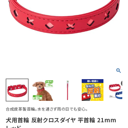
ACCOUNT MENU
ようこそ ゲスト 様
meeting_room
person
ログイン
新規会員登録
合成皮革製首輪。水を通さず雨の日でも安心。
犬用首輪 反射クロスダイヤ 平首輪 21mm
レッド