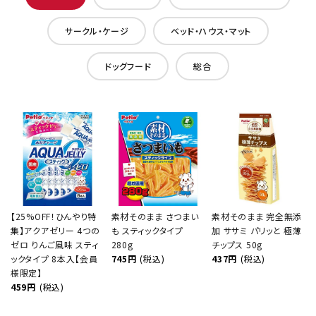
サークル・ケージ
ベッド・ハウス・マット
ドッグフード
総合
【25%OFF！ひんやり特
素材そのまま さつまい
素材そのまま 完全無添
集】アクアゼリー 4つの
も スティックタイプ
加 ササミ パリッと 極薄
ゼロ りんご風味 スティ
280g
チップス 50g
ックタイプ 8本入【会員
745円
(税込)
437円
(税込)
様限定】
459円
(税込)