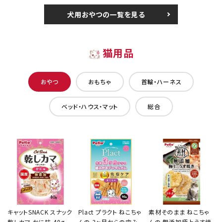
犬用おやつの一覧を見る
猫用品
おやつ
おもちゃ
首輪・ハーネス
ベッド・ハウス・マット
総合
キャットSNACK スナック
Plact プラクト ねこちゃ
素材そのまま ねこちゃ
乾しカマ かに味 40g
んの 3ヶ月からの歯み
んの 無添加極上うす焼