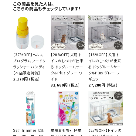
この商品を見た人は、
こちらの商品もチェックしています！
【37%OFF】ヘルス
【20%OFF】犬用 ト
【16%OFF】犬用 ト
プログラム フードク
イレのしつけが出来
イレのしつけが出来
ラッシャー ハンディ
る ドッグルームサー
る ドッグルームサー
【本店限定特価】
クルPlus グレー ワ
クルPlus グレー レ
2,178円
(税込)
イド
ギュラー
31,680円
(税込)
27,280円
(税込)
Self Trimmer セル
猫用おもちゃ 仔猫
【27%OFF】トイレの