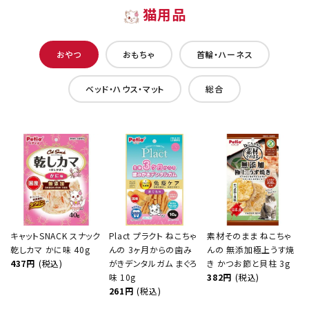
猫用品
おやつ
おもちゃ
首輪・ハーネス
ベッド・ハウス・マット
総合
キャットSNACK スナック
Plact プラクト ねこちゃ
素材そのまま ねこちゃ
乾しカマ かに味 40g
んの 3ヶ月からの歯み
んの 無添加極上うす焼
437円
(税込)
がきデンタルガム まぐろ
き かつお節と貝柱 3g
味 10g
382円
(税込)
261円
(税込)