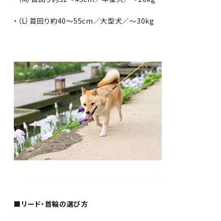
・（L）首回り約40〜55cm／大型犬／〜30kg
■リード・首輪の選び方