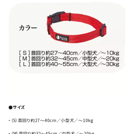
●サイズ
・（S）首回り約27〜40cm／小型犬／〜10kg
・（M）首回り約32〜45cm／中型犬／〜20kg