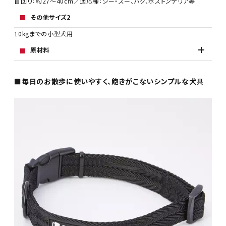
首回り：約27～40cm／適応種：シー・ズー、パグ、ボストンテリア等
その他サイズ2
10kgまでの小型犬用
原材料
■毎日のお散歩に使いやすく、飽きがこないシンプルな犬具