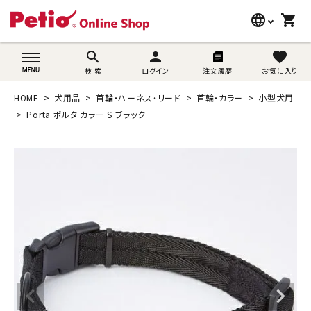
language
shopping_cart
search
wovn-lang-name
search
person
favorite
検 索
ログイン
注文履歴
お気に入り
犬用品
HOME
犬用品
首輪・ハーネス・リード
首輪・カラー
小型犬用
猫用品
Porta ポルタ カラー S ブラック
うさぎ用品
ブランド別に探す
目的別に探す
SNS
ご利用案内