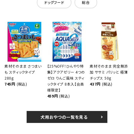
ドッグフード
総合
素材そのまま さつまい
【25%OFF！ひんやり特
素材そのまま 完全無添
も スティックタイプ
集】アクアゼリー 4つの
加 ササミ パリッと 極薄
280g
ゼロ りんご風味 スティ
チップス 50g
745円
(税込)
ックタイプ 8本入【会員
437円
(税込)
様限定】
459円
(税込)
犬用おやつの一覧を見る