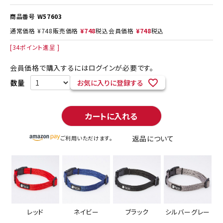
商品番号
W57603
通常価格
¥
748
販売価格
¥
748
税込
会員価格
¥
748
税込
[
34
ポイント進呈 ]
会員価格で購入するにはログインが必要です。
お気に入りに登録する
カートに入れる
返品について
ご利用いただけます。
レッド
ネイビー
ブラック
シルバーグレー