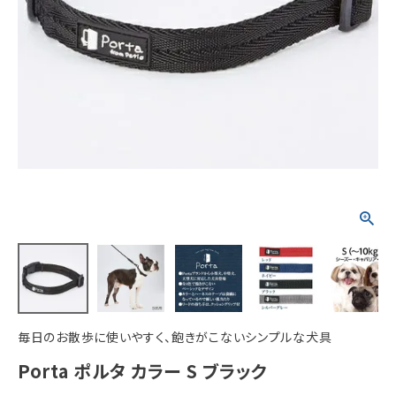
ACCOUNT MENU
ようこそ ゲスト 様
meeting_room
person
ログイン
新規会員登録
毎日のお散歩に使いやすく、飽きがこないシンプルな犬具
Porta ポルタ カラー S ブラック