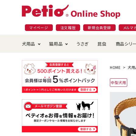
マイページ
注文履歴
新規会員登録
メルマ
犬用品
猫用品
うさぎ
昆虫
商品シリ
ドッグフード
ごはん・おやつ
プラクト
夜のお散歩特集
ショッピングガイド
おや
お手
素材
無添
会員
HOME
犬用
国産フード&おやつ特集
穀物不使
中型犬用
ペットシーツ
ベッド・ハウス・マット
返品・交換について
ベッ
サー
オン
おもちゃ
食器・給水器
食器
防虫
じゃらして遊ぶ
引っ張っ
首輪・ハーネス・リード
替え・交換パーツ
しつ
アパレル
またたび