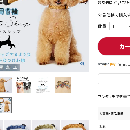
通常価格
¥
1,672
販
会員価格で購入す
ト中にオススメ
まとめ買いでオトク！！
カ
ご利用い
ワンタッチで装着で
内容量・商品重量
対象