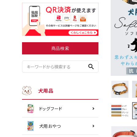
小型犬にオススメ
ダイエッ
商品検索
search
犬用品
ドッグフード
犬用おやつ