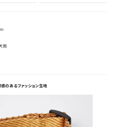
ｃｍ
型犬用
材感のあるファッション生地