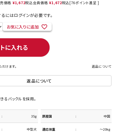
売価格
¥
1,672
税込
会員価格
¥
1,672
税込
[
76
ポイント進呈 ]
るにはログインが必要です。
お気に入りに追加
ネコポス対象商品一覧
ートに入れる
ただけます。
返品について
返品について
きるバックルを採用。
35g
原産国
中国
中型犬
適応体重
～20kg