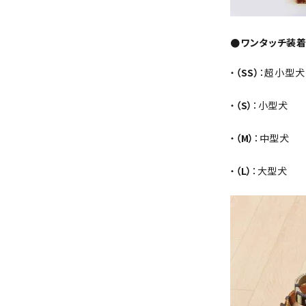
●ワンタッチ装
・
（SS）
：超小型犬
・
（S）
：小型犬
・
（M）
：中型犬
・
（L）
：大型犬