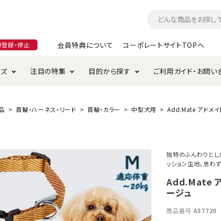
会員特典について
コーポレートサイトTOPへ
ガ登録・停止
ーズ
注目の特集
目的から探す
ご利用ガイド・お問い
つ
入れ・ケア用品
そのまま
加特集
特典について
お手入れ・ケア用品
トイレタリー・消臭剤
極上
けりぐるみ特集
ご注文方法について
品
首輪・ハーネス・リード
首輪・カラー
中型犬用
Add.Mate アド
用のグレインフリー
ド・ハウス・マット
クル・ケージ・タワー
ラインショップ利用規約
サークル・ケージ
キャリーバッグ
独特のふんわりとし
ッション生地。思わ
・給水器
用品
防虫用品
服・ウェア
て遊ぶ
投げて遊ぶ
Add.Mat
ージュ
け用品
替え・交換パーツ
商品番号
A57720
・元気草
夜のお散歩