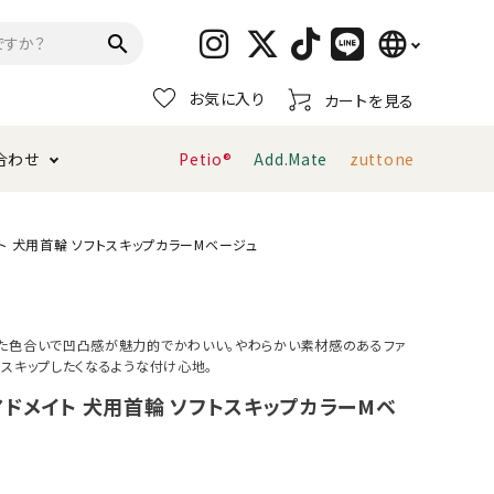
language
search
お気に入り
カートを見る
日本語
合わせ
Petio®
Add.Mate
zuttone
English
简体中文
トイレタリー・消臭剤
猫砂
ペティオ公式アプリ
お支払い方法・配送について
メイト 犬用首輪 ソフトスキップカラーMベージュ
キャリーバッグ
おもちゃ
た色合いで凹凸感が魅力的でかわいい。やわらかい素材感のあるファ
ずスキップしたくなるような付け心地。
服・ウェア
首輪・ハーネス
デンタルおもちゃ
e アドメイト 犬用首輪 ソフトスキップカラーMベ