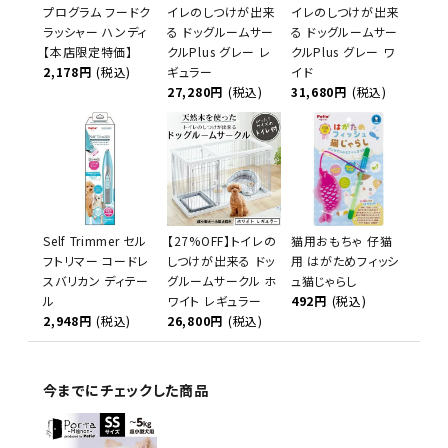
プログラム フードク
イレのしつけが出来
イレのしつけが出来
ラッシャー ハンディ
る ドッグルームサー
る ドッグルームサー
【本店限定特価】
クルPlus グレー レ
クルPlus グレー ワ
2,178円
(税込)
ギュラー
イド
27,280円
(税込)
31,680円
(税込)
Self Trimmer セル
【27%OFF】トイレの
猫用おもちゃ 仔猫
フトリマー コードレ
しつけが出来る ドッ
用 はがためフィッシ
スバリカン ディテー
グルームサークル ホ
ュ猫じゃらし
ル
ワイト レギュラー
492円
(税込)
2,948円
(税込)
26,800円
(税込)
今までにチェックした商品