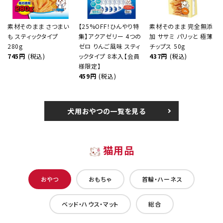
素材そのまま さつまい
【25%OFF！ひんやり特
素材そのまま 完全無添
も スティックタイプ
集】アクアゼリー 4つの
加 ササミ パリッと 極薄
280g
ゼロ りんご風味 スティ
チップス 50g
745円
(税込)
ックタイプ 8本入【会員
437円
(税込)
様限定】
459円
(税込)
犬用おやつの一覧を見る
猫用品
おやつ
おもちゃ
首輪・ハーネス
ベッド・ハウス・マット
総合