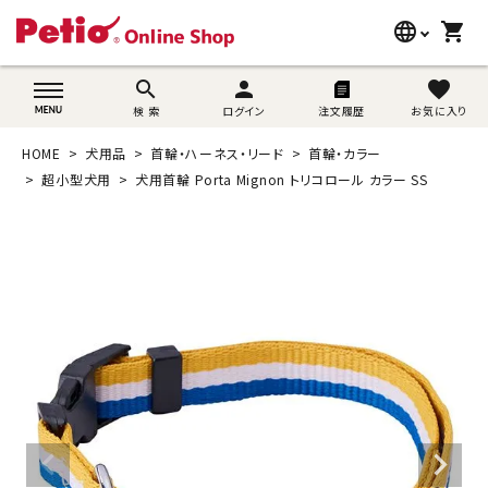
language
shopping_cart
search
wovn-lang-name
search
person
favorite
検 索
ログイン
注文履歴
お気に入り
犬用品
HOME
犬用品
首輪・ハーネス・リード
首輪・カラー
猫用品
超小型犬用
犬用首輪 Porta Mignon トリコロール カラー SS
うさぎ用品
ブランド別に探す
目的別に探す
SNS
ご利用案内