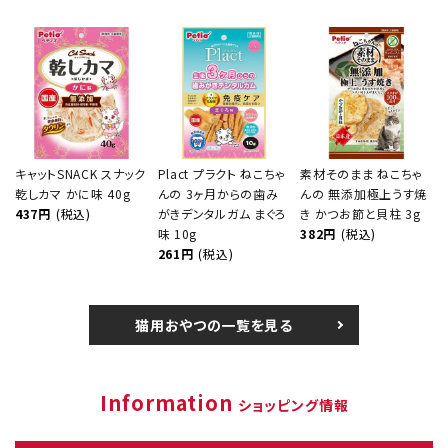
キャットSNACK スナック
Plact プラクト ねこちゃ
素材そのまま ねこちゃ
乾しカマ かに味 40g
んの 3ヶ月からの歯み
んの 無添加極上うす焼
437円
(税込)
がきデンタルガム まぐろ
き かつお節と貝柱 3g
味 10g
382円
(税込)
261円
(税込)
猫用おやつの一覧を見る
Information
ショッピング情報