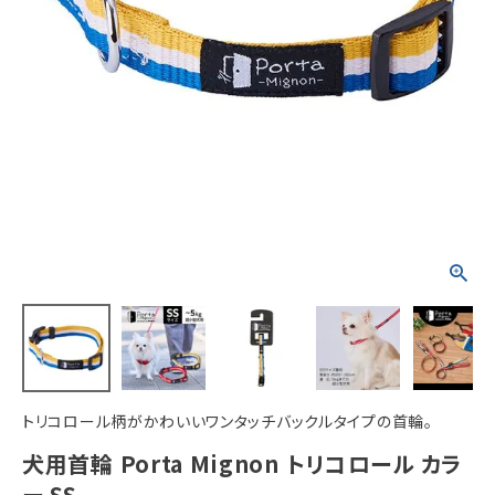
ACCOUNT MENU
ようこそ ゲスト 様
meeting_room
person
ログイン
新規会員登録
トリコロール柄がかわいいワンタッチバックルタイプの首輪。
犬用首輪 Porta Mignon トリコロール カラ
ー SS