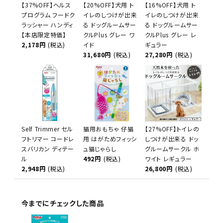
【37%OFF】ヘルス
【20%OFF】犬用 ト
【16%OFF】犬用 ト
プログラム フードク
イレのしつけが出来
イレのしつけが出来
ラッシャー ハンディ
る ドッグルームサー
る ドッグルームサー
【本店限定特価】
クルPlus グレー ワ
クルPlus グレー レ
2,178円
(税込)
イド
ギュラー
31,680円
(税込)
27,280円
(税込)
Self Trimmer セル
猫用おもちゃ 仔猫
【27%OFF】トイレの
フトリマー コードレ
用 はがためフィッシ
しつけが出来る ドッ
スバリカン ディテー
ュ猫じゃらし
グルームサークル ホ
ル
492円
(税込)
ワイト レギュラー
2,948円
(税込)
26,800円
(税込)
今までにチェックした商品