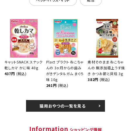
キャットSNACK スナック
Plact プラクト ねこちゃ
素材そのまま ねこちゃ
乾しカマ かに味 40g
んの 3ヶ月からの歯み
んの 無添加極上うす焼
437円
(税込)
がきデンタルガム まぐろ
き かつお節と貝柱 3g
味 10g
382円
(税込)
261円
(税込)
猫用おやつの一覧を見る
Information
ショッピング情報