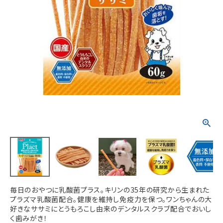
ACCOUNT MENU
ようこそ ゲスト 様
meeting_room
person
ログイン
新規会員登録
毎日のおやつに乳酸菌プラス。キリンの35年の研究から生まれた
プラズマ乳酸菌配合。健康を維持し免疫力を保つ。ワンちゃんの大
好きなササミにとうもろこし由来のデンタルスクラブ配合でおいし
く歯みがき！