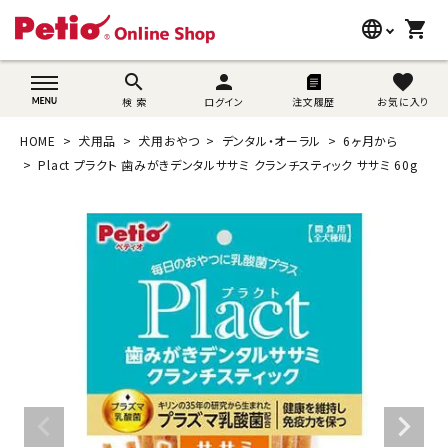
language
shopping_cart
search
wovn-lang-name
search
person
favorite
検 索
ログイン
注文履歴
お気に入り
犬用品
HOME
犬用品
犬用おやつ
デンタル・オーラル
6ヶ月から
猫用品
Plact プラクト 歯みがきデンタルササミ クランチスティック ササミ 60g
うさぎ用品
ブランド別に探す
目的別に探す
SNS
ご利用案内