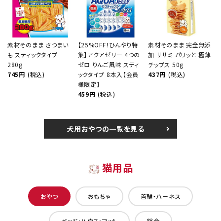
素材そのまま さつまい
【25%OFF！ひんやり特
素材そのまま 完全無添
も スティックタイプ
集】アクアゼリー 4つの
加 ササミ パリッと 極薄
280g
ゼロ りんご風味 スティ
チップス 50g
745円
(税込)
ックタイプ 8本入【会員
437円
(税込)
様限定】
459円
(税込)
犬用おやつの一覧を見る
猫用品
おやつ
おもちゃ
首輪・ハーネス
ベッド・ハウス・マット
総合