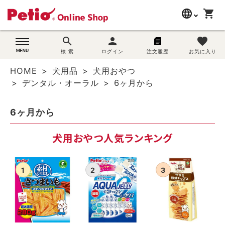
language
shopping_cart
search
search
person
favorite
wovn-lang-name
犬用品
検 索
ログイン
注文履歴
お気に入り
HOME
犬用品
犬用おやつ
猫用品
デンタル・オーラル
6ヶ月から
うさぎ用品
6ヶ月から
ブランド別に探す
犬用おやつ人気ランキング
目的別に探す
SNS
ご利用案内