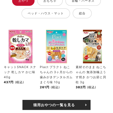
おやつ
おもちゃ
首輪・ハーネス
ベッド・ハウス・マット
総合
キャットSNACK スナ
Plact プラクト ねこ
素材そのまま ねこち
ック 乾しカマ かに味
ちゃんの 3ヶ月からの
ゃんの 無添加極上う
40g
歯みがきデンタルガム
す焼き かつお節と貝
437円
(税込)
まぐろ味 10g
柱 3g
261円
(税込)
382円
(税込)
猫用おやつの一覧を見る