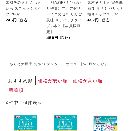
素材そのまま さつま
【25%OFF！ひんや
素材そのまま 完全無
ACCOUNT MENU
いも スティックタイ
り特集】アクアゼリ
添加 ササミ パリッと
ようこそ ゲスト 様
プ 280g
ー 4つのゼロ りんご
極薄チップス 50g
745円
(税込)
風味 スティックタイ
437円
(税込)
プ 8本入【会員様限
meeting_room
person
ログイン
新規会員登録
定】
459円
(税込)
こちらは犬用品|おやつ|デンタル・オーラル|6ヶ月からです
おすすめ順
価格が安い順
価格が高い順
新着順
4
件中
1
-
4
件表示