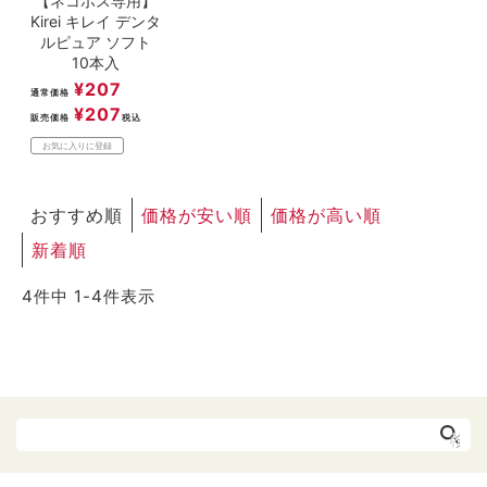
【ネコポス専用】
Kirei キレイ デンタ
ルピュア ソフト
10本入
¥
207
通常価格
¥
207
販売価格
税込
お気に入りに登録
おすすめ順
価格が安い順
価格が高い順
新着順
4
件中
1
-
4
件表示