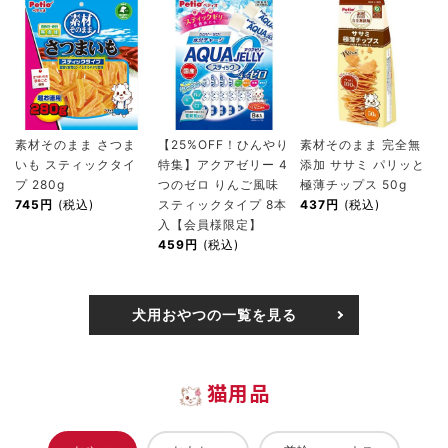
素材そのまま さつま
【25%OFF！ひんやり
素材そのまま 完全無
いも スティックタイ
特集】アクアゼリー 4
添加 ササミ パリッと
プ 280g
つのゼロ りんご風味
極薄チップス 50g
745円
(税込)
スティックタイプ 8本
437円
(税込)
入【会員様限定】
459円
(税込)
犬用おやつの一覧を見る
猫用品