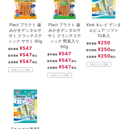
Plact プラクト 歯
Plact プラクト 歯
Kirei キレイ デンタ
みがきデンタルサ
みがきデンタルサ
ルピュア ソフト
サミ クランチステ
サミ クランチステ
10本入
ィック ササミ 60g
ィック 野菜入り
¥
250
通常価格
60g
¥
547
¥
250
通常価格
販売価格
税込
¥
547
¥
547
通常価格
¥
250
販売価格
税込
会員価格
税込
¥
547
¥
547
販売価格
税込
会員価格
税込
お気に入りに登録
¥
547
会員価格
税込
お気に入りに登録
お気に入りに登録