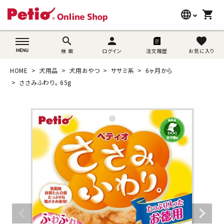
language
shopping_cart
search
wovn-lang-name
search
person
favorite
検 索
ログイン
注文履歴
お気に入り
犬用品
HOME
犬用品
犬用おやつ
ササミ系
6ヶ月から
猫用品
ささみふわり。 65g
うさぎ用品
ブランド別に探す
目的別に探す
SNS
ご利用案内