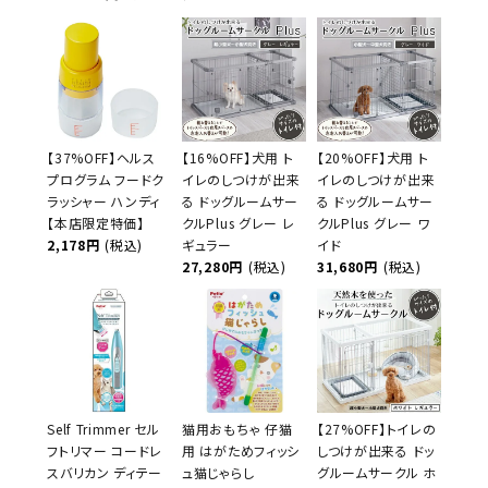
【37%OFF】ヘルス
【16%OFF】犬用 ト
【20%OFF】犬用 ト
プログラム フードク
イレのしつけが出来
イレのしつけが出来
ラッシャー ハンディ
る ドッグルームサー
る ドッグルームサー
【本店限定特価】
クルPlus グレー レ
クルPlus グレー ワ
2,178円
(税込)
ギュラー
イド
27,280円
(税込)
31,680円
(税込)
Self Trimmer セル
猫用おもちゃ 仔猫
【27%OFF】トイレの
フトリマー コードレ
用 はがためフィッシ
しつけが出来る ドッ
スバリカン ディテー
ュ猫じゃらし
グルームサークル ホ