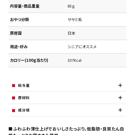
内容量・商品重量
65ｇ
おやつ分類
ササミ系
原産国
日本
用途・好み
シニアにオススメ
カロリー(100g当たり)
337Kcal
給与量
原材料
成分値
■ふわふわ薄仕上げでおいしさたっぷり。低脂肪・良質たん白