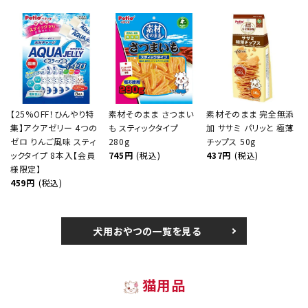
【25%OFF！ひんやり特
素材そのまま さつまい
素材そのまま 完全無添
集】アクアゼリー 4つの
も スティックタイプ
加 ササミ パリッと 極薄
ゼロ りんご風味 スティ
280g
チップス 50g
ックタイプ 8本入【会員
745円
(税込)
437円
(税込)
様限定】
459円
(税込)
犬用おやつの一覧を見る
猫用品