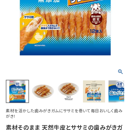
ACCOUNT MENU
ようこそ ゲスト 様
meeting_room
person
ログイン
新規会員登録
素材を活かした歯みがきガムにササミを巻いて毎日おいしく歯み
がき！
素材そのまま 天然牛皮とササミの歯みがきガ