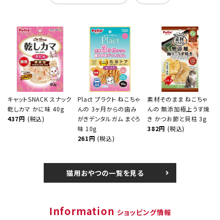
キャットSNACK スナック
Plact プラクト ねこちゃ
素材そのまま ねこちゃ
乾しカマ かに味 40g
んの 3ヶ月からの歯み
んの 無添加極上うす焼
437円
(税込)
がきデンタルガム まぐろ
き かつお節と貝柱 3g
味 10g
382円
(税込)
261円
(税込)
猫用おやつの一覧を見る
Information
ショッピング情報