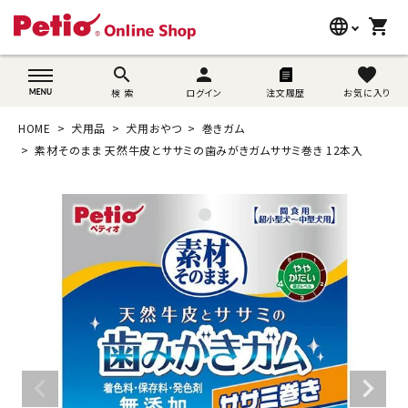
language
shopping_cart
search
wovn-lang-name
search
person
favorite
検 索
ログイン
注文履歴
お気に入り
犬用品
HOME
犬用品
犬用おやつ
巻きガム
猫用品
素材そのまま 天然牛皮とササミの歯みがきガムササミ巻き 12本入
うさぎ用品
ブランド別に探す
目的別に探す
SNS
ご利用案内