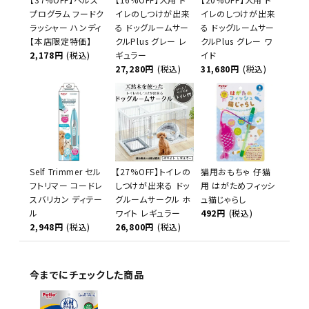
プログラム フードク
イレのしつけが出来
イレのしつけが出来
ラッシャー ハンディ
る ドッグルームサー
る ドッグルームサー
【本店限定特価】
クルPlus グレー レ
クルPlus グレー ワ
2,178円
(税込)
ギュラー
イド
27,280円
(税込)
31,680円
(税込)
Self Trimmer セル
【27%OFF】トイレの
猫用おもちゃ 仔猫
フトリマー コードレ
しつけが出来る ドッ
用 はがためフィッシ
スバリカン ディテー
グルームサークル ホ
ュ猫じゃらし
ル
ワイト レギュラー
492円
(税込)
2,948円
(税込)
26,800円
(税込)
今までにチェックした商品