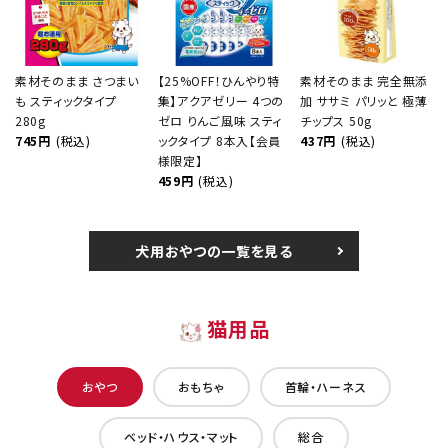
素材そのまま さつまい
【25%OFF！ひんやり特
素材そのまま 完全無添
も スティックタイプ
集】アクアゼリー 4つの
加 ササミ パリッと 極薄
280g
ゼロ りんご風味 スティ
チップス 50g
745円
(税込)
ックタイプ 8本入【会員
437円
(税込)
様限定】
459円
(税込)
犬用おやつの一覧を見る
猫用品
おやつ
おもちゃ
首輪・ハーネス
ベッド・ハウス・マット
総合