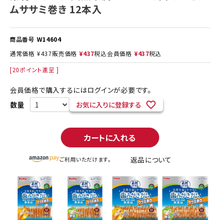
ムササミ巻き 12本入
商品番号
W14604
通常価格
¥
437
販売価格
¥
437
税込
会員価格
¥
437
税込
[
20
ポイント進呈 ]
会員価格で購入するにはログインが必要です。
お気に入りに登録する
カートに入れる
返品について
ご利用いただけます。