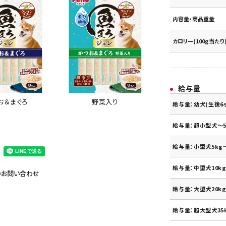
内容量・商品重量
カロリー(100g当たり
給与量
お＆まぐろ
野菜入り
給与量：幼犬(生後6
給与量：超小型犬～5
給与量：小型犬5kg～
給与量：中型犬10kg
のお問い合わせ
給与量：大型犬20kg
給与量：超大型犬35