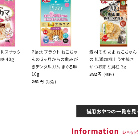
CK スナック
Plact プラクト ねこちゃ
素材そのまま ねこちゃん
味 40g
んの 3ヶ月からの歯みが
の 無添加極上うす焼き
きデンタルガム まぐろ味
かつお節と貝柱 3g
10g
382円
(税込)
261円
(税込)
猫用おやつの一覧を見
Information
ショッ