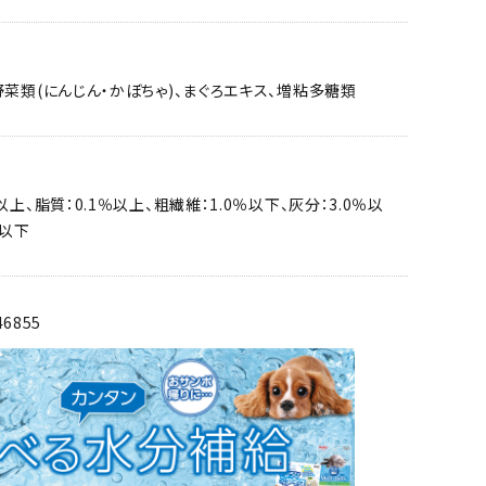
野菜類(にんじん・かぼちゃ)、まぐろエキス、増粘多糖類
以上、脂質：0.1％以上、粗繊維：1.0％以下、灰分：3.0％以
％以下
46855