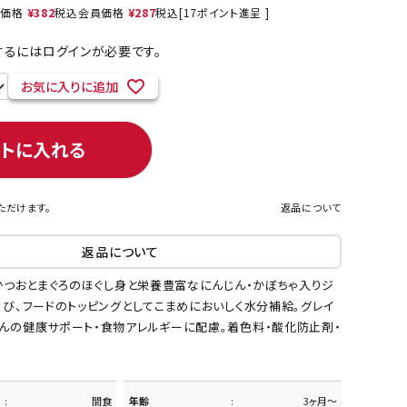
売価格
¥
382
税込
会員価格
¥
287
税込
[
17
ポイント進呈 ]
るにはログインが必要です。
ネコポス対象商品一覧
お気に入りに追加
ートに入れる
ただけます。
返品について
返品について
なかつおとまぐろのほぐし身と栄養豊富なにんじん・かぼちゃ入りジ
うび、フードのトッピングとしてこまめにおいしく水分補給。グレイ
ゃんの健康サポート・食物アレルギーに配慮。着色料・酸化防止剤・
間食
年齢
3ヶ月～