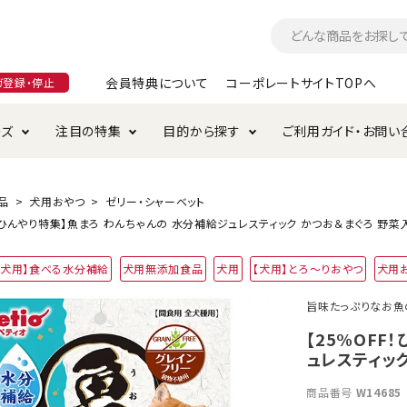
会員特典について
コーポレートサイトTOPへ
ガ登録・停止
ーズ
注目の特集
目的から探す
ご利用ガイド・お問い
つ
入れ・ケア用品
そのまま
加特集
特典について
お手入れ・ケア用品
トイレタリー・消臭剤
極上
けりぐるみ特集
ご注文方法について
品
犬用おやつ
ゼリー・シャーベット
F！ひんやり特集】魚まろ わんちゃんの 水分補給ジュレスティック かつお＆まぐろ 野菜
用のグレインフリー
ド・ハウス・マット
クル・ケージ・タワー
ラインショップ利用規約
サークル・ケージ
キャリーバッグ
【犬用】食べる水分補給
犬用無添加食品
犬用
【犬用】とろ～りおやつ
犬用
・給水器
用品
防虫用品
服・ウェア
旨味たっぷりなお魚
て遊ぶ
投げて遊ぶ
【25%OFF
ュレスティック
け用品
替え・交換パーツ
商品番号
W14685
・元気草
夜のお散歩