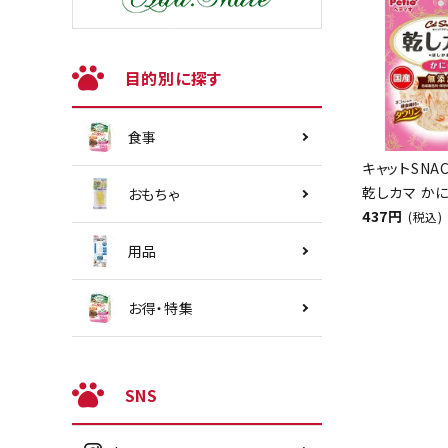
目的別に探す
食事
キャットSNA
乾しカマ かに
おもちゃ
437円
(税込)
用品
お得・特集
SNS