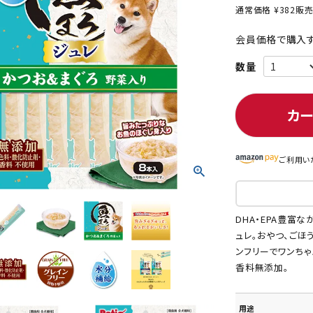
通常価格
¥
382
販
会員価格で購入す
ト中にオススメ
まとめ買いでオトク！！
カ
ご利用い
DHA・EPA豊富
ュレ。おやつ、ごほ
ンフリーでワンち
香料無添加。
用途