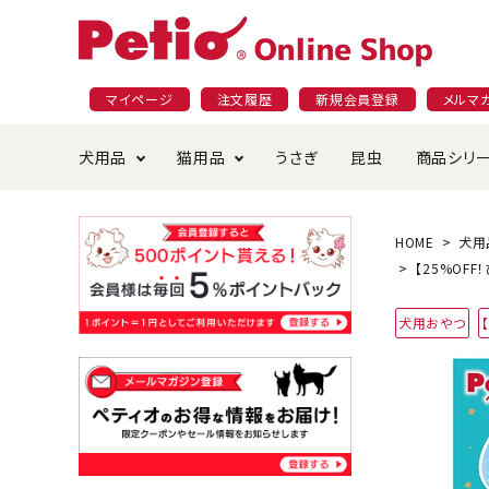
マイページ
注文履歴
新規会員登録
メルマ
犬用品
猫用品
うさぎ
昆虫
商品シリ
ドッグフード
ごはん・おやつ
プラクト
夜のお散歩特集
ショッピングガイド
おや
お手
素材
無添
会員
HOME
犬用
【25%OF
国産フード&おやつ特集
穀物不使
ペットシーツ
ベッド・ハウス・マット
返品・交換について
ベッ
サー
オン
犬用おやつ
おもちゃ
食器・給水器
食器
防虫
じゃらして遊ぶ
引っ張っ
首輪・ハーネス・リード
替え・交換パーツ
しつ
アパレル
またたび