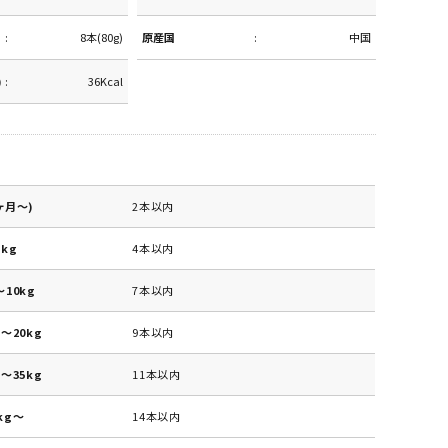
8本(80g)
原産国
中国
)
36Kcal
ヶ月～)
2本以内
kg
4本以内
10kg
7本以内
～20kg
9本以内
～35kg
11本以内
kg～
14本以内