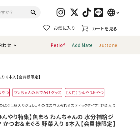
language
search
お気に入り
カートを見る
日本語
合わせ
Petio®
Add.Mate
zuttone
English
简体中文
トイレタリー・消臭剤
猫砂
ペティオ公式アプリ
お支払い方法・配送について
入り 8本入【会員様限定】
キャリーバッグ
おもちゃ
おやつ
ワンちゃんのおでかけグッズ
【犬用】ひんやりおやつ
服・ウェア
首輪・ハーネス
のほぐし身入りジュレ。そのまま与えられるスティックタイプ！野菜入り
デンタルおもちゃ
！ひんやり特集】魚まろ わんちゃんの 水分補給ジ
 かつお＆まぐろ 野菜入り 8本入【会員様限定】