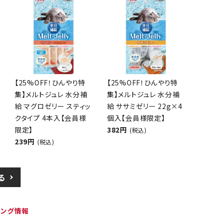
【25%OFF！ひんやり特
【25%OFF！ひんやり特
集】メルトジュレ 水分補
集】メルトジュレ 水分補
給 マグロゼリー スティッ
給 ササミゼリー 22g×4
クタイプ 4本入【会員様
個入【会員様限定】
限定】
382円
(税込)
239円
(税込)
る
ピング情報