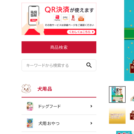
小型犬にオススメ
ダイエッ
商品検索
search
犬用品
ドッグフード
犬用おやつ