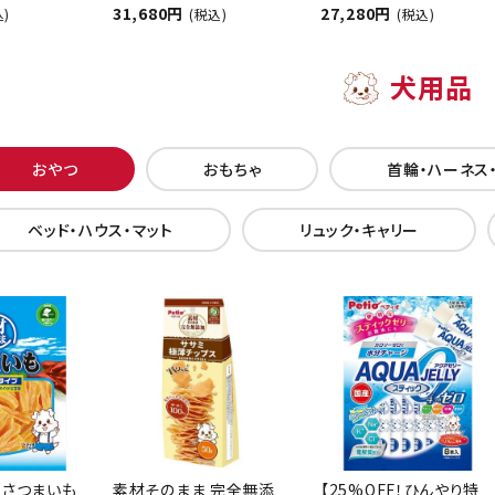
31,680円
27,280円
込)
(税込)
(税込)
犬用品
おやつ
おもちゃ
首輪・ハーネス
ベッド・ハウス・マット
リュック・キャリー
 さつまいも
素材そのまま 完全無添
【25%OFF！ひんやり特