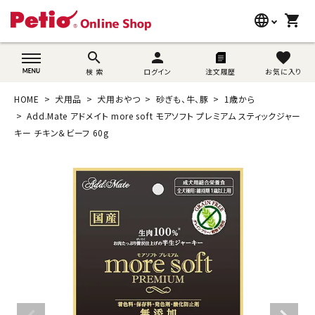
language
shopping_cart
search
wovn-lang-name
search
person
favorite
検 索
ログイン
注文履歴
お気に入り
犬用品
HOME
犬用品
犬用おやつ
砂ぎも、牛、豚
1歳から
猫用品
Add.Mate アドメイト more soft モアソフト プレミアム スティックジャー
キー チキン＆ビーフ 60g
うさぎ用品
ブランド別に探す
目的別に探す
SNS
ご利用案内