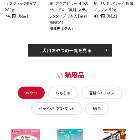
も スティックタイプ
集】アクアゼリー 4つの
加 ササミ パリッと 極薄
280g
ゼロ りんご風味 スティ
チップス 50g
745円
(税込)
ックタイプ 8本入【会員
437円
(税込)
様限定】
459円
(税込)
犬用おやつの一覧を見る
猫用品
おやつ
おもちゃ
首輪・ハーネス
ベッド・ハウス・マット
総合