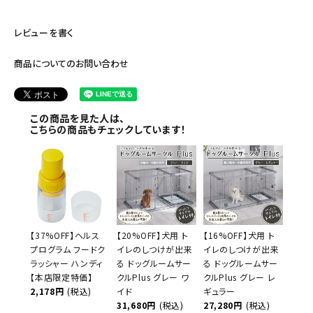
レビューを書く
商品についてのお問い合わせ
この商品を見た人は、
こちらの商品もチェックしています！
【37%OFF】ヘルス
【20%OFF】犬用 ト
【16%OFF】犬用 ト
プログラム フードク
イレのしつけが出来
イレのしつけが出来
ラッシャー ハンディ
る ドッグルームサー
る ドッグルームサー
【本店限定特価】
クルPlus グレー ワ
クルPlus グレー レ
2,178円
(税込)
イド
ギュラー
31,680円
(税込)
27,280円
(税込)