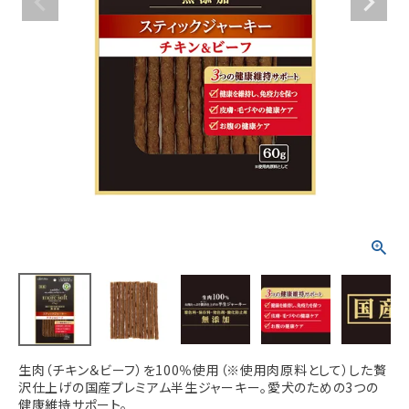
ACCOUNT MENU
ようこそ ゲスト 様
meeting_room
person
ログイン
新規会員登録
生肉（チキン＆ビーフ）を100％使用（※使用肉原料として）した贅
沢仕上げの国産プレミアム半生ジャーキー。愛犬のための3つの
健康維持サポート。