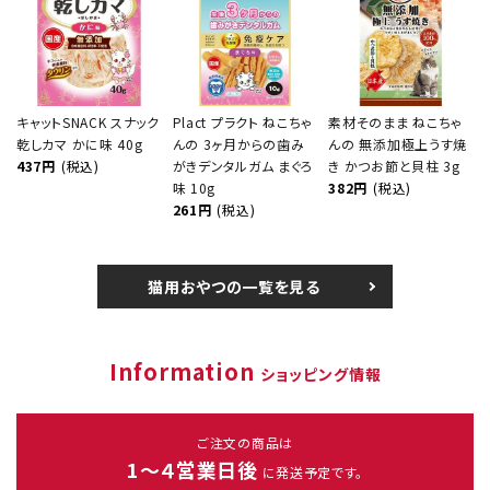
キャットSNACK スナック
Plact プラクト ねこちゃ
素材そのまま ねこちゃ
乾しカマ かに味 40g
んの 3ヶ月からの歯み
んの 無添加極上うす焼
437円
(税込)
がきデンタルガム まぐろ
き かつお節と貝柱 3g
味 10g
382円
(税込)
261円
(税込)
猫用おやつの一覧を見る
Information
ショッピング情報
ご注文の商品は
1～４営業日後
に発送予定です。