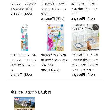
ラッシャー ハンディ
る ドッグルームサー
る ドッグルームサー
【本店限定特価】
クルPlus グレー レ
クルPlus グレー ワ
2,178円
(税込)
ギュラー
イド
27,280円
(税込)
31,680円
(税込)
Self Trimmer セル
猫用おもちゃ 仔猫
【27%OFF】トイレの
フトリマー コードレ
用 はがためフィッシ
しつけが出来る ドッ
スバリカン ディテー
ュ猫じゃらし
グルームサークル ホ
ル
492円
(税込)
ワイト レギュラー
2,948円
(税込)
26,800円
(税込)
今までにチェックした商品