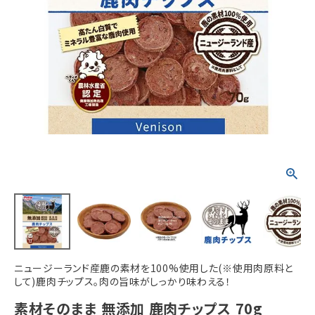
ACCOUNT MENU
ようこそ ゲスト 様
meeting_room
person
ログイン
新規会員登録
ニュージーランド産鹿の素材を100%使用した(※使用肉原料と
して)鹿肉チップス。肉の旨味がしっかり味わえる！
素材そのまま 無添加 鹿肉チップス 70g