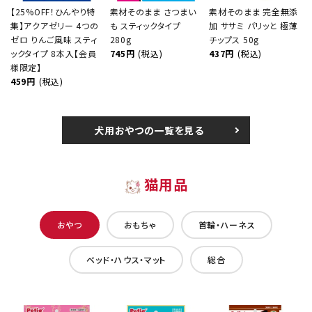
【25%OFF！ひんやり特
素材そのまま さつまい
素材そのまま 完全無添
集】アクアゼリー 4つの
も スティックタイプ
加 ササミ パリッと 極薄
ゼロ りんご風味 スティ
280g
チップス 50g
ックタイプ 8本入【会員
745円
(税込)
437円
(税込)
様限定】
459円
(税込)
犬用おやつの一覧を見る
猫用品
おやつ
おもちゃ
首輪・ハーネス
ベッド・ハウス・マット
総合