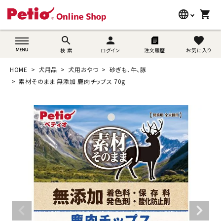
language
shopping_cart
search
wovn-lang-name
search
person
favorite
検 索
ログイン
注文履歴
お気に入り
犬用品
HOME
犬用品
犬用おやつ
砂ぎも、牛、豚
猫用品
素材そのまま 無添加 鹿肉チップス 70g
うさぎ用品
ブランド別に探す
目的別に探す
SNS
ご利用案内