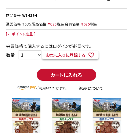
商品番号
W14394
通常価格
¥
635
販売価格
¥
635
税込
会員価格
¥
635
税込
[
29
ポイント進呈 ]
会員価格で購入するにはログインが必要です。
お気に入りに登録する
カートに入れる
返品について
ご利用いただけます。