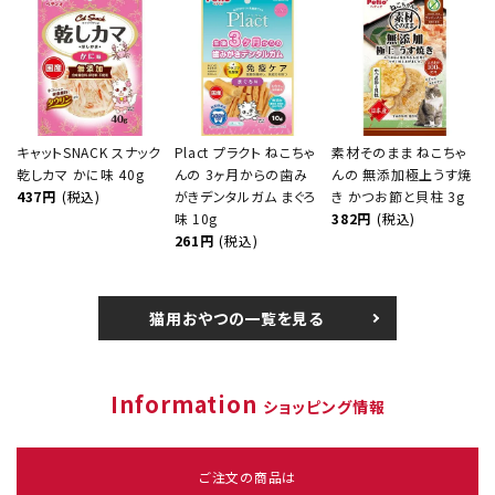
キャットSNACK スナック
Plact プラクト ねこちゃ
素材そのまま ねこちゃ
乾しカマ かに味 40g
んの 3ヶ月からの歯み
んの 無添加極上うす焼
437円
(税込)
がきデンタルガム まぐろ
き かつお節と貝柱 3g
味 10g
382円
(税込)
261円
(税込)
猫用おやつの一覧を見る
Information
ショッピング情報
ご注文の商品は