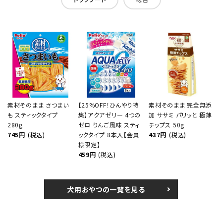
素材そのまま さつまい
【25%OFF！ひんやり特
素材そのまま 完全無添
も スティックタイプ
集】アクアゼリー 4つの
加 ササミ パリッと 極薄
280g
ゼロ りんご風味 スティ
チップス 50g
745円
(税込)
ックタイプ 8本入【会員
437円
(税込)
様限定】
459円
(税込)
犬用おやつの一覧を見る