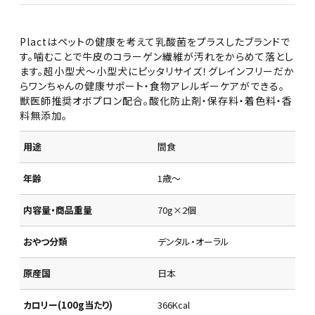
Plactはペットの健康を考えて乳酸菌をプラスしたブランドで
す。噛むことで牛皮のコラーゲン繊維が汚れをからめて落とし
ます。超小型犬～小型犬にピッタリサイズ！グレインフリーだか
らワンちゃんの健康サポート・食物アレルギーケアができる。
獣医師推奨オボプロン配合。酸化防止剤・保存料・着色料・香
料無添加。
用途
間食
年齢
1歳～
内容量・商品重量
70g×2個
おやつ分類
デンタル・オーラル
原産国
日本
カロリー(100g当たり)
366Kcal