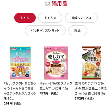
猫用品
おやつ
おもちゃ
首輪・ハーネス
ベッド・ハウス・マット
総合
Plact プラクト ねこちゃ
キャットSNACK スナック
素材そのまま ねこちゃ
んの 3ヶ月からの歯み
乾しカマ かに味 40g
んの 無添加極上うす焼
がきデンタルガム まぐろ
437円
(税込)
き かつお節と貝柱 3g
味 10g
382円
(税込)
261円
(税込)