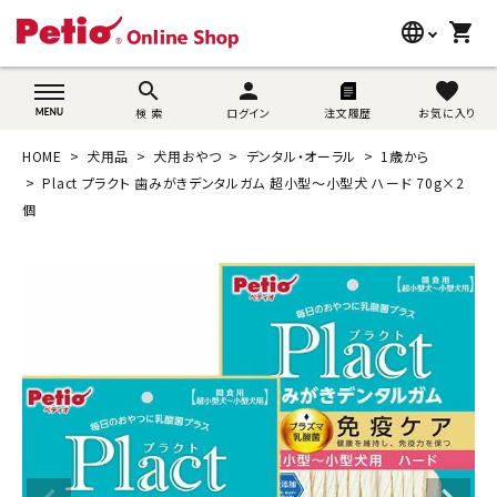
language
shopping_cart
search
wovn-lang-name
search
person
favorite
検 索
ログイン
注文履歴
お気に入り
犬用品
HOME
犬用品
犬用おやつ
デンタル・オーラル
1歳から
猫用品
Plact プラクト 歯みがきデンタルガム 超小型～小型犬 ハード 70g×2
個
うさぎ用品
ブランド別に探す
目的別に探す
SNS
ご利用案内