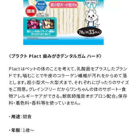
〈プラクト Plact 歯みがきデンタルガム ハード〉
Plactはペットの体のことを考えて、乳酸菌をプラスしたブラン
ドです。噛むことで牛皮のコラーゲン繊維が汚れをからめて落
とします。超小型犬～大型犬まで、それぞれにぴったりのサイズ
をご用意。グレインフリーだからワンちゃんの体のサポート・食
物アレルギーケアができる。獣医師推奨オボプロン配合。保存
料・着色料・香料等を使っていません。
・
用途
：間食
・
年齢
：1歳～