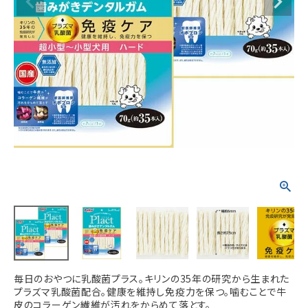
ACCOUNT MENU
ようこそ ゲスト 様
meeting_room
person
ログイン
新規会員登録
毎日のおやつに乳酸菌プラス。キリンの35年の研究から生まれた
プラズマ乳酸菌配合。健康を維持し免疫力を保つ。噛むことで牛
皮のコラーゲン繊維が汚れをからめて落とす。