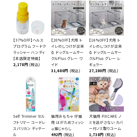
【37%OFF】ヘルス
【20%OFF】犬用 ト
【16%OFF】犬用 ト
プログラム フードク
イレのしつけが出来
イレのしつけが出来
ラッシャー ハンディ
る ドッグルームサー
る ドッグルームサー
【本店限定特価】
クルPlus グレー ワ
クルPlus グレー レ
2,178円
(税込)
イド
ギュラー
31,680円
(税込)
27,280円
(税込)
Self Trimmer セル
猫用おもちゃ 仔猫
犬猫用 FIXCARE ノ
フトリマー コードレ
用 はがためフィッシ
ミを逃がさない カバ
スバリカン ディテー
ュ猫じゃらし
ー付ノミ取りコーム
ル
492円
(税込)
1,738円
(税込)