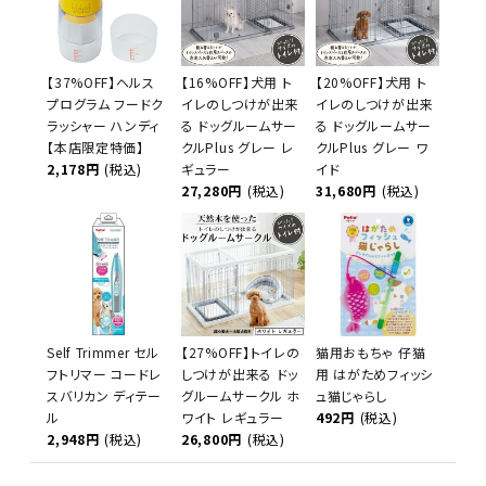
【37%OFF】ヘルス
【16%OFF】犬用 ト
【20%OFF】犬用 ト
プログラム フードク
イレのしつけが出来
イレのしつけが出来
ラッシャー ハンディ
る ドッグルームサー
る ドッグルームサー
【本店限定特価】
クルPlus グレー レ
クルPlus グレー ワ
2,178円
(税込)
ギュラー
イド
27,280円
(税込)
31,680円
(税込)
Self Trimmer セル
【27%OFF】トイレの
猫用おもちゃ 仔猫
フトリマー コードレ
しつけが出来る ドッ
用 はがためフィッシ
スバリカン ディテー
グルームサークル ホ
ュ猫じゃらし
ル
ワイト レギュラー
492円
(税込)
2,948円
(税込)
26,800円
(税込)