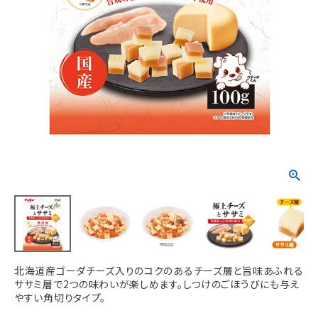
ACCOUNT MENU
ようこそ ゲスト 様
meeting_room
person
ログイン
新規会員登録
北海道産ゴーダチーズ入りのコクのあるチーズ層と旨味あふれる
ササミ層で2つの味わいが楽しめます。しつけのごほうびにも与え
やすい角切りタイプ。