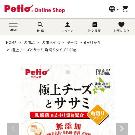
language
shopping_cart
search
wovn-lang-name
search
person
favorite
検 索
ログイン
注文履歴
お気に入り
犬用品
HOME
犬用品
犬用おやつ
チーズ
6ヶ月から
猫用品
極上チーズとササミ 角切りタイプ 100g
うさぎ用品
ブランド別に探す
目的別に探す
SNS
ご利用案内