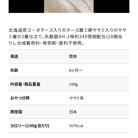
北海道産ゴーダチーズ入りのチーズ層と鶏ササミ入りのササ
ミ層の2層仕立て。乳酸菌KH-2株約240億個配合(10個当
り)。合成着色料・発色剤・香料不使用。
用途
間食
年齢
6ヶ月～
内容量・商品重量
100g
おやつ分類
ササミ系
原産国
日本
カロリー(100g当たり)
307Kcal