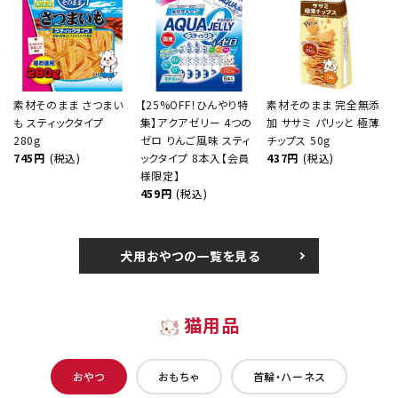
素材そのまま さつまい
【25%OFF！ひんやり特
素材そのまま 完全無添
も スティックタイプ
集】アクアゼリー 4つの
加 ササミ パリッと 極薄
280g
ゼロ りんご風味 スティ
チップス 50g
745円
(税込)
ックタイプ 8本入【会員
437円
(税込)
様限定】
459円
(税込)
犬用おやつの一覧を見る
猫用品
おやつ
おもちゃ
首輪・ハーネス