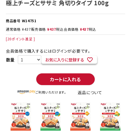
極上チーズとササミ 角切りタイプ 100g
商品番号
W14751
通常価格
¥
437
販売価格
¥
437
税込
会員価格
¥
437
税込
[
20
ポイント進呈 ]
会員価格で購入するにはログインが必要です。
お気に入りに登録する
カートに入れる
返品について
ご利用いただけます。