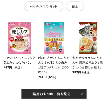
ベッド・ハウス・マット
総合
キャットSNACK スナック
Plact プラクト ねこちゃ
素材そのまま ねこちゃ
乾しカマ かに味 40g
んの 3ヶ月からの歯み
んの 無添加極上うす焼
437円
(税込)
がきデンタルガム まぐろ
き かつお節と貝柱 3g
味 10g
382円
(税込)
261円
(税込)
猫用おやつの一覧を見る