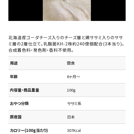
北海道産ゴーダチーズ入りのチーズ層と鶏ササミ入りのササ
ミ層の2層仕立て。乳酸菌KH-2株約240億個配合(3本当り)。
合成着色料・発色剤・香料不使用。
用途
間食
年齢
6ヶ月～
内容量・商品重量
100g
おやつ分類
ササミ系
原産国
日本
カロリー(100g当たり)
307Kcal