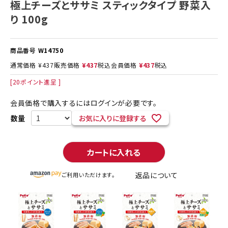
極上チーズとササミ スティックタイプ 野菜入
り 100g
商品番号
W14750
通常価格
¥
437
販売価格
¥
437
税込
会員価格
¥
437
税込
[
20
ポイント進呈 ]
会員価格で購入するにはログインが必要です。
お気に入りに登録する
カートに入れる
返品について
ご利用いただけます。