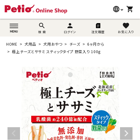
language
shopping_cart
search
wovn-lang-name
search
person
favorite
検 索
ログイン
注文履歴
お気に入り
犬用品
HOME
犬用品
犬用おやつ
チーズ
6ヶ月から
猫用品
極上チーズとササミ スティックタイプ 野菜入り 100g
うさぎ用品
ブランド別に探す
目的別に探す
SNS
ご利用案内