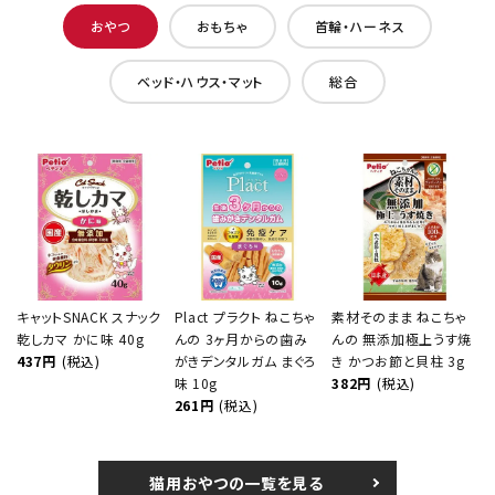
おやつ
おもちゃ
首輪・ハーネス
ベッド・ハウス・マット
総合
キャットSNACK スナック
Plact プラクト ねこちゃ
素材そのまま ねこちゃ
乾しカマ かに味 40g
んの 3ヶ月からの歯み
んの 無添加極上うす焼
437円
(税込)
がきデンタルガム まぐろ
き かつお節と貝柱 3g
味 10g
382円
(税込)
261円
(税込)
猫用おやつの一覧を見る