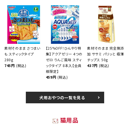
素材そのまま さつまい
【25%OFF！ひんやり特
素材そのまま 完全無添
も スティックタイプ
集】アクアゼリー 4つの
加 ササミ パリッと 極薄
280g
ゼロ りんご風味 スティ
チップス 50g
745円
(税込)
ックタイプ 8本入【会員
437円
(税込)
様限定】
459円
(税込)
犬用おやつの一覧を見る
猫用品