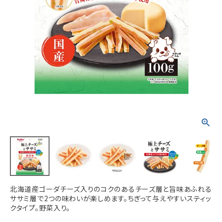
ACCOUNT MENU
ようこそ ゲスト 様
meeting_room
person
ログイン
新規会員登録
北海道産ゴーダチーズ入りのコクのあるチーズ層と旨味あふれる
ササミ層で2つの味わいが楽しめます。ちぎって与えやすいスティッ
クタイプ。野菜入り。