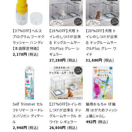
【37%OFF】ヘルス
【16%OFF】犬用 ト
【20%OFF】犬用 ト
プログラム フードク
イレのしつけが出来
イレのしつけが出来
ラッシャー ハンディ
る ドッグルームサー
る ドッグルームサー
【本店限定特価】
クルPlus グレー レ
クルPlus グレー ワ
2,178円
(税込)
ギュラー
イド
27,280円
(税込)
31,680円
(税込)
Self Trimmer セル
【27%OFF】トイレの
猫用おもちゃ 仔猫
フトリマー コードレ
しつけが出来る ドッ
用 はがためフィッシ
スバリカン ディテー
グルームサークル ホ
ュ猫じゃらし
ル
ワイト レギュラー
492円
(税込)
2,948円
(税込)
26,800円
(税込)