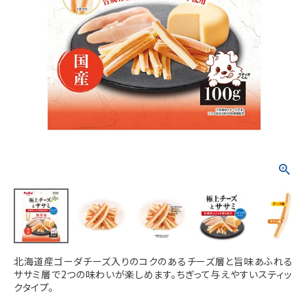
ACCOUNT MENU
ようこそ ゲスト 様
meeting_room
person
ログイン
新規会員登録
北海道産ゴーダチーズ入りのコクのあるチーズ層と旨味あふれる
ササミ層で2つの味わいが楽しめます。ちぎって与えやすいスティッ
クタイプ。