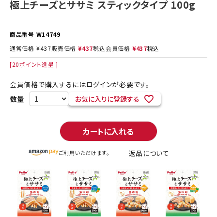
極上チーズとササミ スティックタイプ 100g
商品番号
W14749
通常価格
¥
437
販売価格
¥
437
税込
会員価格
¥
437
税込
[
20
ポイント進呈 ]
会員価格で購入するにはログインが必要です。
お気に入りに登録する
カートに入れる
返品について
ご利用いただけます。