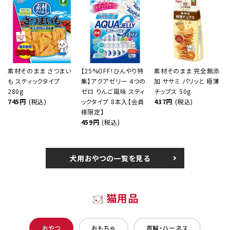
素材そのまま さつまい
【25%OFF！ひんやり特
素材そのまま 完全無添
も スティックタイプ
集】アクアゼリー 4つの
加 ササミ パリッと 極薄
280g
ゼロ りんご風味 スティ
チップス 50g
745円
(税込)
ックタイプ 8本入【会員
437円
(税込)
様限定】
459円
(税込)
犬用おやつの一覧を見る
猫用品
おやつ
おもちゃ
首輪・ハーネス