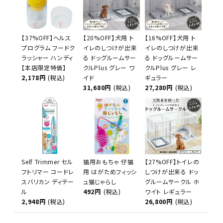
【37%OFF】ヘルス
【20%OFF】犬用 ト
【16%OFF】犬用 ト
プログラム フードク
イレのしつけが出来
イレのしつけが出来
ラッシャー ハンディ
る ドッグルームサー
る ドッグルームサー
【本店限定特価】
クルPlus グレー ワ
クルPlus グレー レ
2,178円
(税込)
イド
ギュラー
31,680円
(税込)
27,280円
(税込)
Self Trimmer セル
猫用おもちゃ 仔猫
【27%OFF】トイレの
フトリマー コードレ
用 はがためフィッシ
しつけが出来る ドッ
スバリカン ディテー
ュ猫じゃらし
グルームサークル ホ
ル
492円
(税込)
ワイト レギュラー
2,948円
(税込)
26,800円
(税込)