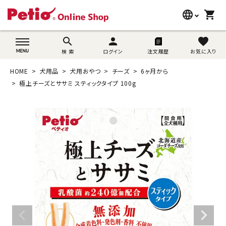
language
shopping_cart
search
wovn-lang-name
search
person
favorite
検 索
ログイン
注文履歴
お気に入り
犬用品
HOME
犬用品
犬用おやつ
チーズ
6ヶ月から
猫用品
極上チーズとササミ スティックタイプ 100g
うさぎ用品
ブランド別に探す
目的別に探す
SNS
ご利用案内