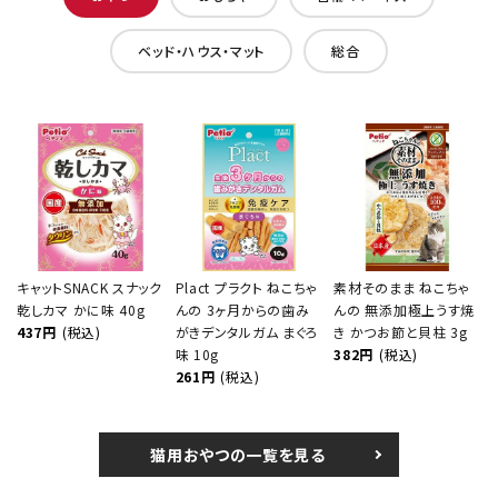
ベッド・ハウス・マット
総合
キャットSNACK スナック
Plact プラクト ねこちゃ
素材そのまま ねこちゃ
乾しカマ かに味 40g
んの 3ヶ月からの歯み
んの 無添加極上うす焼
437円
(税込)
がきデンタルガム まぐろ
き かつお節と貝柱 3g
味 10g
382円
(税込)
261円
(税込)
猫用おやつの一覧を見る