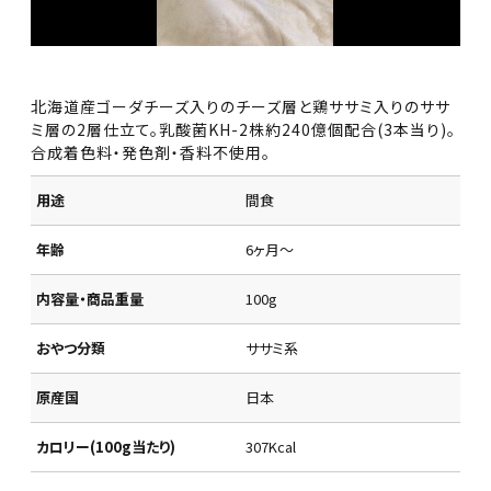
北海道産ゴーダチーズ入りのチーズ層と鶏ササミ入りのササ
ミ層の2層仕立て。乳酸菌KH-2株約240億個配合(3本当り)。
合成着色料・発色剤・香料不使用。
用途
間食
年齢
6ヶ月～
内容量・商品重量
100g
おやつ分類
ササミ系
原産国
日本
カロリー(100g当たり)
307Kcal