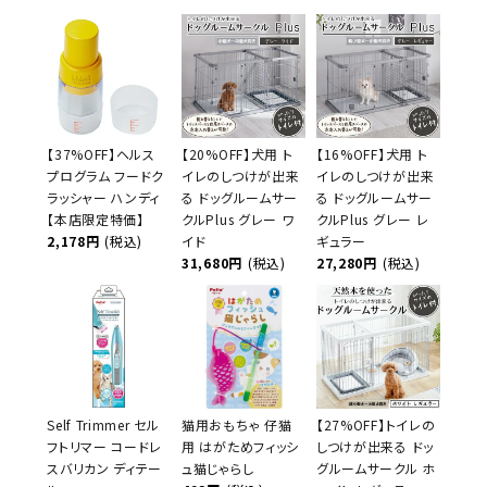
【37%OFF】ヘルス
【20%OFF】犬用 ト
【16%OFF】犬用 ト
プログラム フードク
イレのしつけが出来
イレのしつけが出来
ラッシャー ハンディ
る ドッグルームサー
る ドッグルームサー
【本店限定特価】
クルPlus グレー ワ
クルPlus グレー レ
2,178円
(税込)
イド
ギュラー
31,680円
(税込)
27,280円
(税込)
Self Trimmer セル
猫用おもちゃ 仔猫
【27%OFF】トイレの
フトリマー コードレ
用 はがためフィッシ
しつけが出来る ドッ
スバリカン ディテー
ュ猫じゃらし
グルームサークル ホ