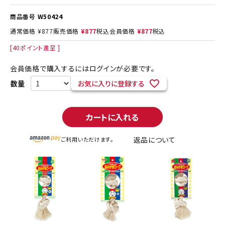
商品番号
W50424
通常価格
¥
877
販売価格
¥
877
税込
会員価格
¥
877
税込
[
40
ポイント進呈 ]
会員価格で購入するにはログインが必要です。
お気に入りに登録する
カートに入れる
返品について
ご利用いただけます。