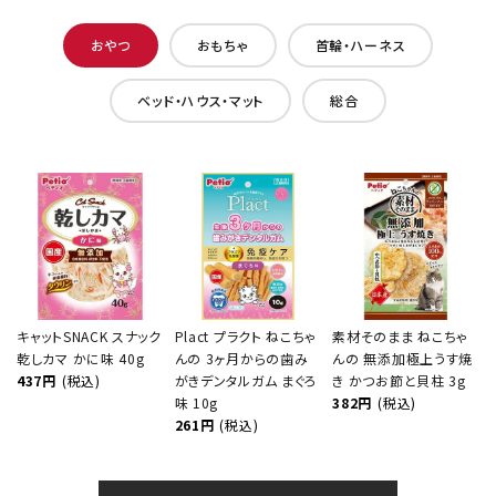
おやつ
おもちゃ
首輪・ハーネス
ベッド・ハウス・マット
総合
キャットSNACK スナック
Plact プラクト ねこちゃ
素材そのまま ねこちゃ
乾しカマ かに味 40g
んの 3ヶ月からの歯み
んの 無添加極上うす焼
437円
(税込)
がきデンタルガム まぐろ
き かつお節と貝柱 3g
味 10g
382円
(税込)
261円
(税込)