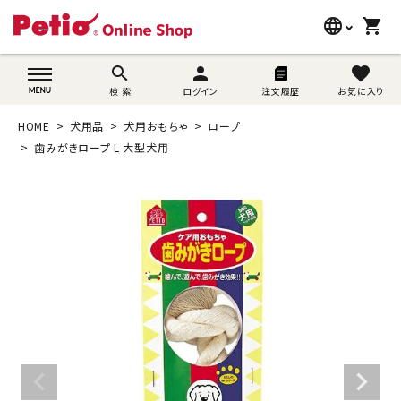
language
shopping_cart
search
wovn-lang-name
search
person
favorite
検 索
ログイン
注文履歴
お気に入り
犬用品
HOME
犬用品
犬用おもちゃ
ロープ
猫用品
歯みがきロープ L 大型犬用
うさぎ用品
ブランド別に探す
目的別に探す
SNS
ご利用案内