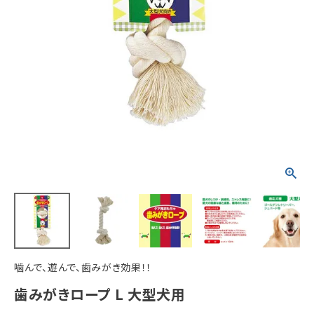
ACCOUNT MENU
ようこそ ゲスト 様
meeting_room
person
ログイン
新規会員登録
噛んで、遊んで、歯みがき効果！！
歯みがきロープ L 大型犬用