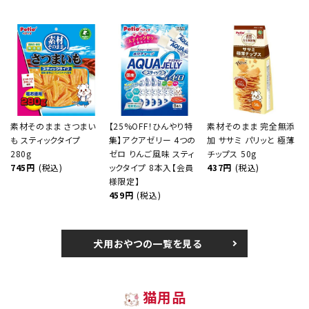
素材そのまま さつまい
【25%OFF！ひんやり特
素材そのまま 完全無添
も スティックタイプ
集】アクアゼリー 4つの
加 ササミ パリッと 極薄
280g
ゼロ りんご風味 スティ
チップス 50g
745円
(税込)
ックタイプ 8本入【会員
437円
(税込)
様限定】
459円
(税込)
犬用おやつの一覧を見る
猫用品