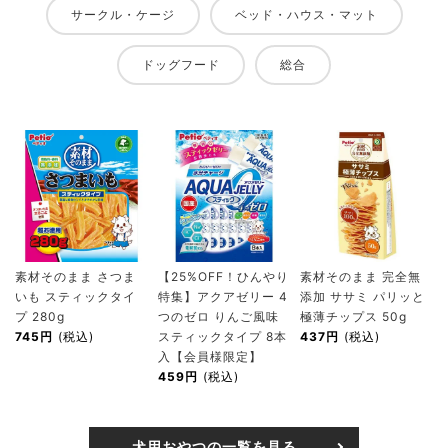
サークル・ケージ
ベッド・ハウス・マット
ドッグフード
総合
素材そのまま さつま
【25%OFF！ひんやり
素材そのまま 完全無
いも スティックタイ
特集】アクアゼリー 4
添加 ササミ パリッと
プ 280g
つのゼロ りんご風味
極薄チップス 50g
745円
(税込)
スティックタイプ 8本
437円
(税込)
入【会員様限定】
459円
(税込)
犬用おやつの一覧を見る