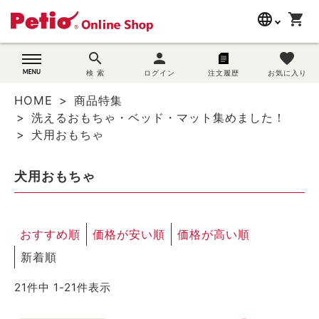
language
shopping_cart
search
search
person
favorite
wovn-lang-name
犬用品
検 索
ログイン
注文履歴
お気に入り
HOME
商品特集
猫用品
洗えるおもちゃ・ベッド・マット集めました！
犬用おもちゃ
うさぎ用品
犬用おもちゃ
ブランド別に探す
目的別に探す
おすすめ順
価格が安い順
価格が高い順
SNS
新着順
21
件中
1
-
21
件表示
ご利用案内