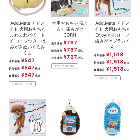
Add.Mate アドメ
犬用おもちゃ 洗え
Add.Mate アドメ
イト 犬用おもちゃ
る！ 歯みがき
イト 犬用おもちゃ
ふわふわパピート
CORN
Enjoy!かむロープ
イ ロープつき！は
歯みがきブラシく
¥
767
通常価格
みがきぬいぐるみ
ん
¥
767
販売価格
税込
くま
¥
1,518
¥
767
通常価格
会員価格
税込
¥
547
¥
1,518
通常価格
販売価格
税込
¥
547
お気に入りに登録
¥
1,518
販売価格
税込
会員価格
税込
¥
547
会員価格
税込
お気に入りに登録
お気に入りに登録