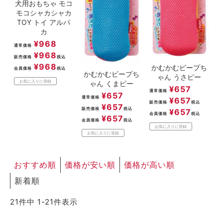
犬用おもちゃ モコ
モコシャカシャカ
TOY トイ アルパ
カ
¥
968
通常価格
¥
968
販売価格
税込
¥
968
かむかむビープち
会員価格
税込
かむかむビープち
ゃん うさピー
お気に入りに登録
ゃん くまピー
¥
657
通常価格
¥
657
通常価格
¥
657
販売価格
税込
¥
657
販売価格
税込
¥
657
会員価格
税込
¥
657
会員価格
税込
お気に入りに登録
お気に入りに登録
おすすめ順
価格が安い順
価格が高い順
新着順
21
件中
1
-
21
件表示