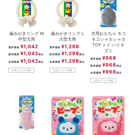
歯みがきリング M
歯みがきリング L
犬用おもちゃ モコ
中型犬用
大型犬用
モコシャカシャカ
TOY トイ ハリネ
¥
1,042
¥
1,298
通常価格
通常価格
ズミ
¥
1,042
¥
1,298
販売価格
税込
販売価格
税込
¥
968
通常価格
¥
1,042
¥
1,298
会員価格
税込
会員価格
税込
¥
968
販売価格
税込
¥
968
お気に入りに登録
お気に入りに登録
会員価格
税込
お気に入りに登録