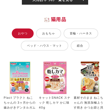
猫用品
おやつ
おもちゃ
首輪・ハーネス
ベッド・ハウス・マット
総合
Plact プラクト ねこ
キャットSNACK スナ
素材そのまま ねこち
ちゃんの 3ヶ月からの
ック 乾しカマ かに味
ゃんの 無添加極上う
歯みがきデンタルガム
40g
す焼き かつお節と貝