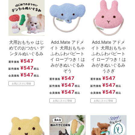
ACCOUNT MENU
ようこそ ゲスト 様
meeting_room
person
ログイン
新規会員登録
犬用おもちゃ はじ
Add.Mate アドメ
Add.Mate アドメ
めてのおつかい デ
イト 犬用おもちゃ
イト 犬用おもちゃ
ンタルぬいぐるみ
ふわふわパピート
ふわふわパピート
イ ロープつき！は
イ ロープつき！は
¥
547
通常価格
みがきぬいぐるみ
みがきぬいぐるみ
¥
547
販売価格
税込
ぞう
うさぎ
¥
547
会員価格
税込
¥
547
¥
547
通常価格
通常価格
¥
547
¥
547
お気に入りに登録
販売価格
税込
販売価格
税込
¥
547
¥
547
会員価格
税込
会員価格
税込
お気に入りに登録
お気に入りに登録