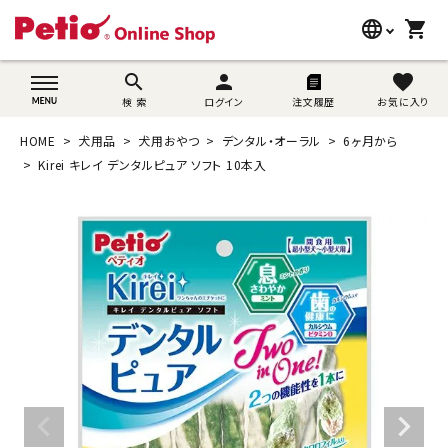
language
shopping_cart
search
wovn-lang-name
search
person
favorite
検 索
ログイン
注文履歴
お気に入り
犬用品
HOME
犬用品
犬用おやつ
デンタル・オーラル
6ヶ月から
猫用品
Kirei キレイ デンタルピュア ソフト 10本入
うさぎ用品
ブランド別に探す
目的別に探す
SNS
ご利用案内