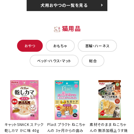
犬用おやつの一覧を見る
猫用品
おやつ
おもちゃ
首輪・ハーネス
ベッド・ハウス・マット
総合
キャットSNACK スナック
Plact プラクト ねこちゃ
素材そのまま ねこちゃ
乾しカマ かに味 40g
んの 3ヶ月からの歯み
んの 無添加極上うす焼