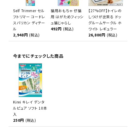
Self Trimmer セル
猫用おもちゃ 仔猫
【27%OFF】トイレの
フトリマー コードレ
用 はがためフィッシ
しつけが出来る ドッ
スバリカン ディテー
ュ猫じゃらし
グルームサークル ホ
ル
492円
(税込)
ワイト レギュラー
2,948円
(税込)
26,800円
(税込)
今までにチェックした商品
Kirei キレイ デンタ
ルピュア ソフト 10本
入
250円
(税込)