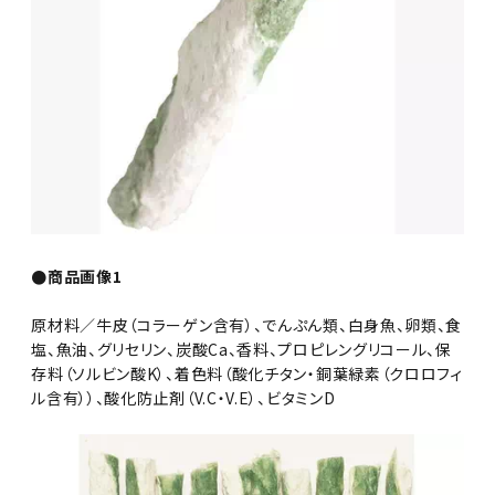
●商品画像1
原材料／牛皮（コラーゲン含有）、でんぷん類、白身魚、卵類、食
塩、魚油、グリセリン、炭酸Ca、香料、プロピレングリコール、保
存料（ソルビン酸K）、着色料（酸化チタン・銅葉緑素（クロロフィ
ル含有））、酸化防止剤（V.C・V.E）、ビタミンD