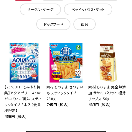
サークル・ケージ
ベッド・ハウス・マット
ドッグフード
総合
【25%OFF！ひんやり特
素材そのまま さつまい
素材そのまま 完全無添
集】アクアゼリー 4つの
も スティックタイプ
加 ササミ パリッと 極薄
ゼロ りんご風味 スティ
280g
チップス 50g
ックタイプ 8本入【会員
745円
(税込)
437円
(税込)
様限定】
459円
(税込)