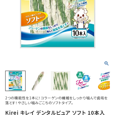
ACCOUNT MENU
ようこそ ゲスト 様
meeting_room
person
ログイン
新規会員登録
2つの機能性を1本に！コラーゲンの繊維をしっかり噛んで歯垢を
落とす！やさしい噛みごこちのソフトタイプ。
Kirei キレイ デンタルピュア ソフト 10本入