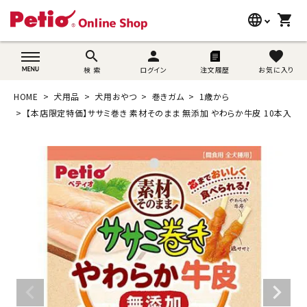
language
shopping_cart
search
wovn-lang-name
search
person
favorite
検 索
ログイン
注文履歴
お気に入り
犬用品
HOME
犬用品
犬用おやつ
巻きガム
1歳から
猫用品
【本店限定特価】ササミ巻き 素材そのまま 無添加 やわらか牛皮 10本入
うさぎ用品
ブランド別に探す
目的別に探す
SNS
ご利用案内