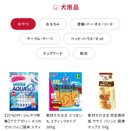
犬用品
おやつ
おもちゃ
首輪・ハーネス・リード
サークル・ケージ
ベッド・ハウス・マット
ドッグフード
総合
【25%OFF！ひんやり特
素材そのまま さつまい
素材そのまま 完全無添
集】アクアゼリー 4つの
も スティックタイプ
加 ササミ パリッと 極薄
ゼロ りんご風味 スティ
280g
チップス 50g