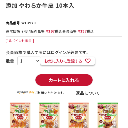
添加 やわらか牛皮 10本入
商品番号
W13920
通常価格
¥
437
販売価格
¥
397
税込
会員価格
¥
397
税込
[
18
ポイント進呈 ]
会員価格で購入するにはログインが必要です。
お気に入りに登録する
カートに入れる
返品について
ご利用いただけます。