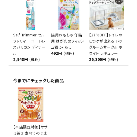
Self Trimmer セル
猫用おもちゃ 仔猫
【27%OFF】トイレの
フトリマー コードレ
用 はがためフィッシ
しつけが出来る ドッ
スバリカン ディテー
ュ猫じゃらし
グルームサークル ホ
ル
492円
(税込)
ワイト レギュラー
2,948円
(税込)
26,800円
(税込)
今までにチェックした商品
【本店限定特価】ササ
ミ巻き 素材そのまま