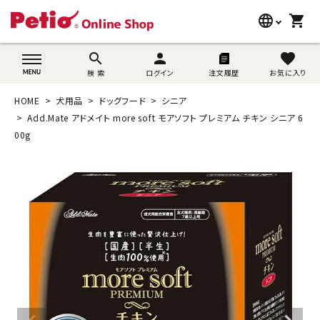
language
shopping_cart
search
wovn-lang-name
search
person
favorite
検 索
ログイン
注文履歴
お気に入り
犬用品
HOME
犬用品
ドッグフード
シニア
猫用品
Add.Mate アドメイト more soft モアソフト プレミアム チキン シニア 6
00g
うさぎ用品
ブランド別に探す
目的別に探す
SNS
ご利用案内