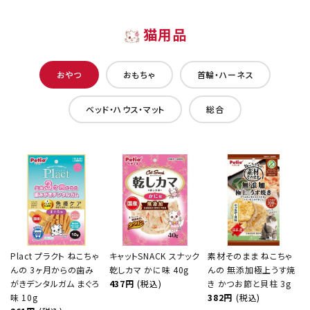
猫用品
おやつ
おもちゃ
首輪・ハーネス
ベッド・ハウス・マット
総合
Plact プラクト ねこちゃ
キャットSNACK スナック
素材そのまま ねこちゃ
んの 3ヶ月からの歯み
乾しカマ かに味 40g
んの 無添加極上うす焼
がきデンタルガム まぐろ
437円
(税込)
き かつお節と貝柱 3g
味 10g
382円
(税込)