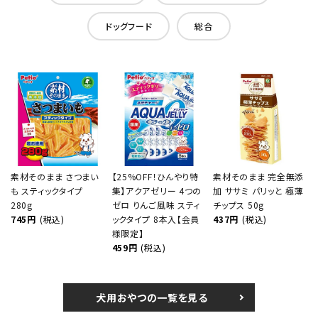
ドッグフード
総合
素材そのまま さつまい
【25%OFF！ひんやり特
素材そのまま 完全無添
も スティックタイプ
集】アクアゼリー 4つの
加 ササミ パリッと 極薄
280g
ゼロ りんご風味 スティ
チップス 50g
745円
(税込)
ックタイプ 8本入【会員
437円
(税込)
様限定】
459円
(税込)
犬用おやつの一覧を見る