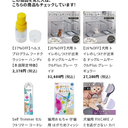
この商品を見た人は、
こちらの商品もチェックしています！
【37%OFF】ヘルス
【20%OFF】犬用 ト
【16%OFF】犬用 ト
プログラム フードク
イレのしつけが出来
イレのしつけが出来
ラッシャー ハンディ
る ドッグルームサー
る ドッグルームサー
【本店限定特価】
クルPlus グレー ワ
クルPlus グレー レ
2,178円
(税込)
イド
ギュラー
31,680円
(税込)
27,280円
(税込)
Self Trimmer セル
猫用おもちゃ 仔猫
犬猫用 FIXCARE ノ
フトリマー コードレ
用 はがためフィッシ
ミを逃がさない カバ