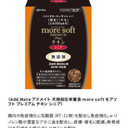
〈Add.Mate アドメイト 犬用総合栄養食 more soft モアソ
フト プレミアム チキン シニア〉
腸内の免疫強化に乳酸菌（KT-11株）を配合し免疫強化。α-リ
ノレン酸が豊富なアマニ油を配合し、皮膚・被毛に配慮。軟骨成
分を形成する成分グルコサミンを配合