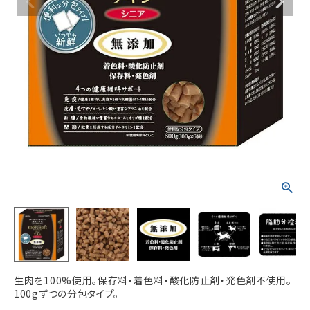
ACCOUNT MENU
ようこそ ゲスト 様
meeting_room
person
ログイン
新規会員登録
生肉を100%使用。保存料・着色料・酸化防止剤・発色剤不使用。
100gずつの分包タイプ。