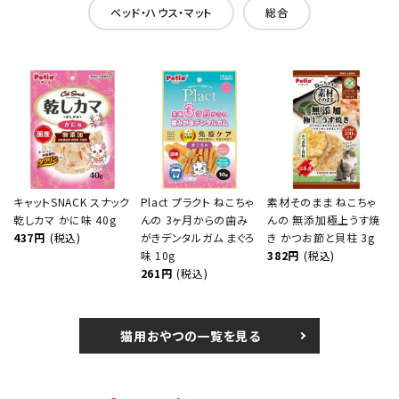
ベッド・ハウス・マット
総合
キャットSNACK スナック
Plact プラクト ねこちゃ
素材そのまま ねこちゃ
乾しカマ かに味 40g
んの 3ヶ月からの歯み
んの 無添加極上うす焼
437円
(税込)
がきデンタルガム まぐろ
き かつお節と貝柱 3g
味 10g
382円
(税込)
261円
(税込)
猫用おやつの一覧を見る