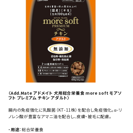
〈Add.Mate アドメイト 犬用総合栄養食 more soft モアソ
フト プレミアム チキン アダルト〉
腸内の免疫強化に乳酸菌（KT-11株）を配合し免疫強化。α-リ
ノレン酸が豊富なアマニ油を配合し、皮膚・被毛に配慮。
・
用途
：総合栄養食