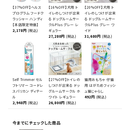
【37%OFF】ヘルス
【16%OFF】犬用 ト
【20%OFF】犬用 ト
プログラム フードク
イレのしつけが出来
イレのしつけが出来
ラッシャー ハンディ
る ドッグルームサー
る ドッグルームサー
【本店限定特価】
クルPlus グレー レ
クルPlus グレー ワ
2,178円
(税込)
ギュラー
イド
27,280円
(税込)
31,680円
(税込)
Self Trimmer セル
【27%OFF】トイレの
猫用おもちゃ 仔猫
フトリマー コードレ
しつけが出来る ドッ
用 はがためフィッシ
スバリカン ディテー
グルームサークル ホ
ュ猫じゃらし
ル
ワイト レギュラー
492円
(税込)
2,948円
(税込)
26,800円
(税込)
今までにチェックした商品