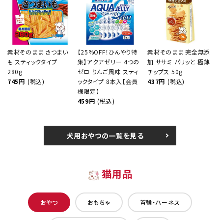
素材そのまま さつまい
【25%OFF！ひんやり特
素材そのまま 完全無添
も スティックタイプ
集】アクアゼリー 4つの
加 ササミ パリッと 極薄
280g
ゼロ りんご風味 スティ
チップス 50g
745円
(税込)
ックタイプ 8本入【会員
437円
(税込)
様限定】
459円
(税込)
犬用おやつの一覧を見る
猫用品
おやつ
おもちゃ
首輪・ハーネス