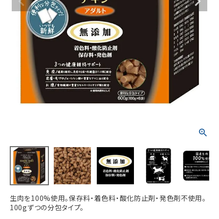
ACCOUNT MENU
ようこそ ゲスト 様
meeting_room
person
ログイン
新規会員登録
生肉を100%使用。保存料・着色料・酸化防止剤・発色剤不使用。
100gずつの分包タイプ。