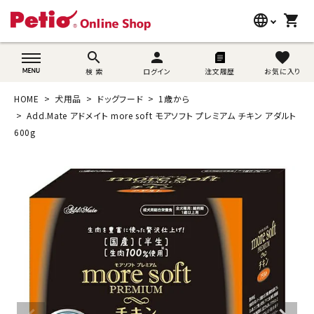
language
shopping_cart
search
wovn-lang-name
search
person
favorite
検 索
ログイン
注文履歴
お気に入り
犬用品
HOME
犬用品
ドッグフード
1歳から
猫用品
Add.Mate アドメイト more soft モアソフト プレミアム チキン アダルト
600g
うさぎ用品
ブランド別に探す
目的別に探す
SNS
ご利用案内