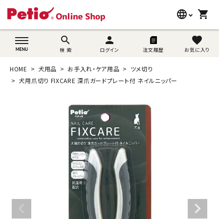
language
shopping_cart
search
wovn-lang-name
search
person
favorite
検 索
ログイン
注文履歴
お気に入り
犬用品
HOME
犬用品
お手入れ・ケア用品
ツメ切り
猫用品
犬用爪切り FIXCARE 深爪ガードプレート付 ネイルニッパー
うさぎ用品
ブランド別に探す
目的別に探す
SNS
ご利用案内