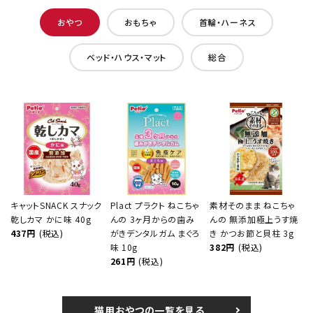
おやつ
おもちゃ
首輪・ハーネス
ベッド・ハウス・マット
総合
キャットSNACK スナック
Plact プラクト ねこちゃ
素材そのまま ねこちゃ
乾しカマ かに味 40g
んの 3ヶ月からの歯み
んの 無添加極上うす焼
437円
(税込)
がきデンタルガム まぐろ
き かつお節と貝柱 3g
味 10g
382円
(税込)
261円
(税込)
猫用おやつの一覧を見る