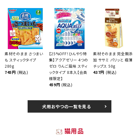
素材そのまま さつまい
【25%OFF！ひんやり特
素材そのまま 完全無添
も スティックタイプ
集】アクアゼリー 4つの
加 ササミ パリッと 極薄
280g
ゼロ りんご風味 スティ
チップス 50g
745円
(税込)
ックタイプ 8本入【会員
437円
(税込)
様限定】
459円
(税込)
犬用おやつの一覧を見る
猫用品