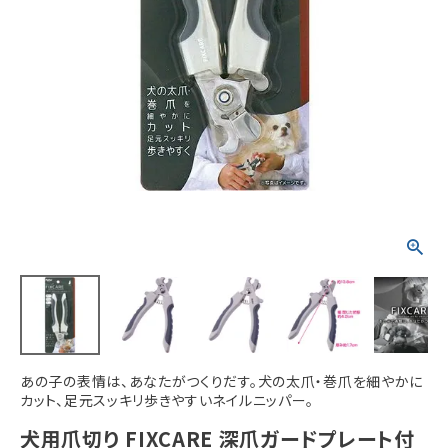
ACCOUNT MENU
ようこそ ゲスト 様
meeting_room
person
ログイン
新規会員登録
あの子の表情は、あなたがつくりだす。犬の太爪・巻爪を細やかに
カット、足元スッキリ歩きやすいネイルニッパー。
犬用爪切り FIXCARE 深爪ガードプレート付