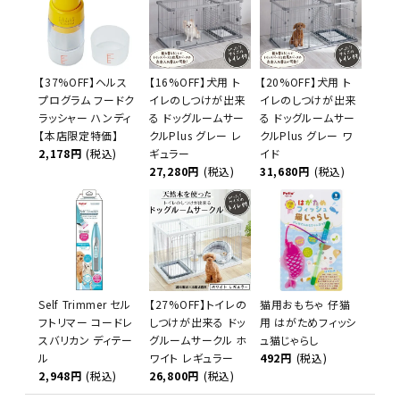
【37%OFF】ヘルス
【16%OFF】犬用 ト
【20%OFF】犬用 ト
プログラム フードク
イレのしつけが出来
イレのしつけが出来
ラッシャー ハンディ
る ドッグルームサー
る ドッグルームサー
【本店限定特価】
クルPlus グレー レ
クルPlus グレー ワ
2,178円
(税込)
ギュラー
イド
27,280円
(税込)
31,680円
(税込)
Self Trimmer セル
【27%OFF】トイレの
猫用おもちゃ 仔猫
フトリマー コードレ
しつけが出来る ドッ
用 はがためフィッシ
スバリカン ディテー
グルームサークル ホ
ュ猫じゃらし
ル
ワイト レギュラー
492円
(税込)
2,948円
(税込)
26,800円
(税込)