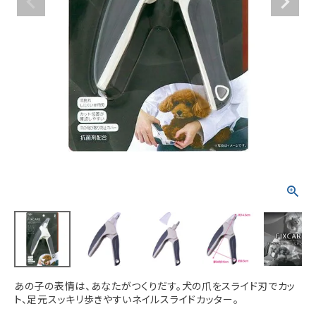
ACCOUNT MENU
ようこそ ゲスト 様
meeting_room
person
ログイン
新規会員登録
あの子の表情は、あなたがつくりだす。犬の爪をスライド刃でカッ
ト、足元スッキリ歩きやすいネイルスライドカッター。