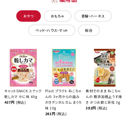
おやつ
おもちゃ
首輪・ハーネス
ベッド・ハウス・マット
総合
キャットSNACK スナック
Plact プラクト ねこちゃ
素材そのまま ねこちゃ
乾しカマ かに味 40g
んの 3ヶ月からの歯み
んの 無添加極上うす焼
437円
(税込)
がきデンタルガム まぐろ
き かつお節と貝柱 3g
味 10g
382円
(税込)
261円
(税込)