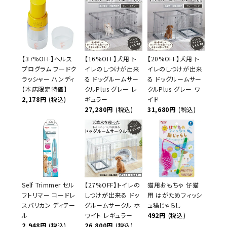
【37%OFF】ヘルス
【16%OFF】犬用 ト
【20%OFF】犬用 ト
プログラム フードク
イレのしつけが出来
イレのしつけが出来
ラッシャー ハンディ
る ドッグルームサー
る ドッグルームサー
【本店限定特価】
クルPlus グレー レ
クルPlus グレー ワ
2,178円
(税込)
ギュラー
イド
27,280円
(税込)
31,680円
(税込)
Self Trimmer セル
【27%OFF】トイレの
猫用おもちゃ 仔猫
フトリマー コードレ
しつけが出来る ドッ
用 はがためフィッシ
スバリカン ディテー
グルームサークル ホ
ュ猫じゃらし
ル
ワイト レギュラー
492円
(税込)
2,948円
(税込)
26,800円
(税込)