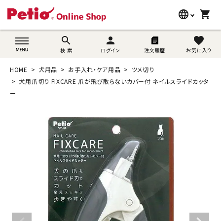
language
shopping_cart
search
wovn-lang-name
search
person
favorite
検 索
ログイン
注文履歴
お気に入り
犬用品
HOME
犬用品
お手入れ・ケア用品
ツメ切り
猫用品
犬用爪切り FIXCARE 爪が飛び散らないカバー付 ネイルスライドカッタ
ー
うさぎ用品
ブランド別に探す
目的別に探す
SNS
ご利用案内