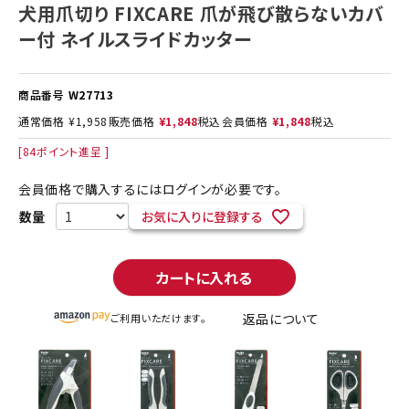
犬用爪切り FIXCARE 爪が飛び散らないカバ
ー付 ネイルスライドカッター
商品番号
W27713
通常価格
¥
1,958
販売価格
¥
1,848
税込
会員価格
¥
1,848
税込
[
84
ポイント進呈 ]
会員価格で購入するにはログインが必要です。
お気に入りに登録する
カートに入れる
返品について
ご利用いただけます。