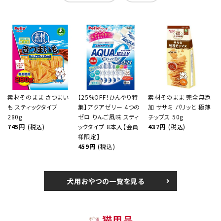
素材そのまま さつまい
【25%OFF！ひんやり特
素材そのまま 完全無添
も スティックタイプ
集】アクアゼリー 4つの
加 ササミ パリッと 極薄
280g
ゼロ りんご風味 スティ
チップス 50g
745円
(税込)
ックタイプ 8本入【会員
437円
(税込)
様限定】
459円
(税込)
犬用おやつの一覧を見る
猫用品