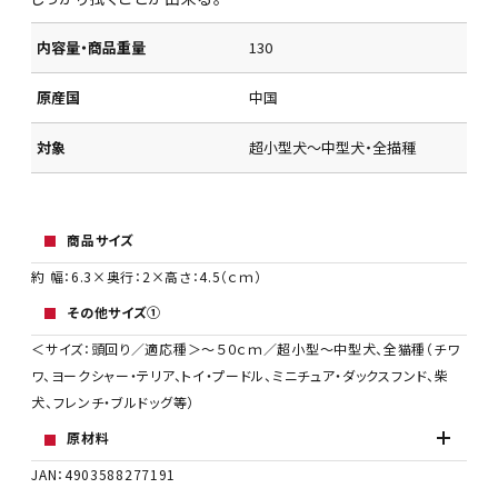
内容量・商品重量
130
原産国
中国
対象
超小型犬～中型犬・全描種
商品サイズ
約 幅：6.3×奥行：2×高さ：4.5（ｃｍ）
その他サイズ①
＜サイズ：頭回り／適応種＞～５０ｃｍ／超小型～中型犬、全猫種（チワ
ワ、ヨークシャー・テリア、トイ・プードル、ミニチュア・ダックスフンド、柴
犬、フレンチ・ブルドッグ等）
原材料
JAN：4903588277191