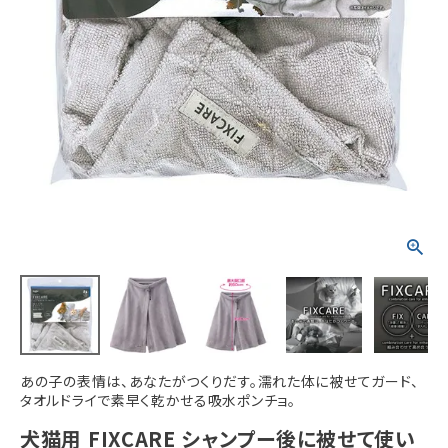
ACCOUNT MENU
ようこそ ゲスト 様
meeting_room
person
ログイン
新規会員登録
あの子の表情は、あなたがつくりだす。濡れた体に被せてガード、
タオルドライで素早く乾かせる吸水ポンチョ。
犬猫用 FIXCARE シャンプー後に被せて使い