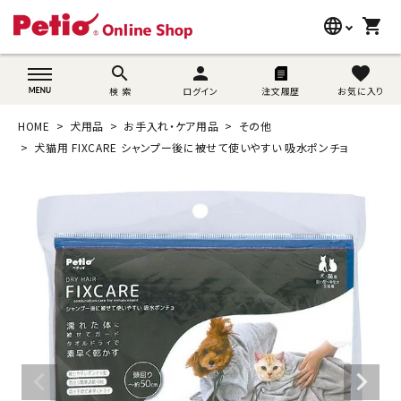
language
shopping_cart
search
wovn-lang-name
search
person
favorite
検 索
ログイン
注文履歴
お気に入り
犬用品
HOME
犬用品
お手入れ・ケア用品
その他
猫用品
犬猫用 FIXCARE シャンプー後に被せて使いやすい 吸水ポンチョ
うさぎ用品
ブランド別に探す
目的別に探す
SNS
ご利用案内