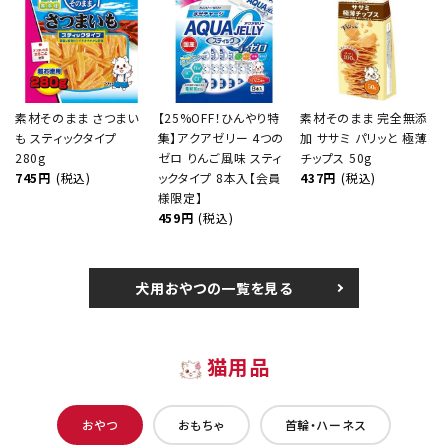
素材そのまま さつまい
【25%OFF！ひんやり特
素材そのまま 完全無添
も スティックタイプ
集】アクアゼリー 4つの
加 ササミ パリッと 極薄
280g
ゼロ りんご風味 スティ
チップス 50g
745円
(税込)
ックタイプ 8本入【会員
437円
(税込)
様限定】
459円
(税込)
犬用おやつの一覧を見る
猫用品
おやつ
おもちゃ
首輪・ハーネス