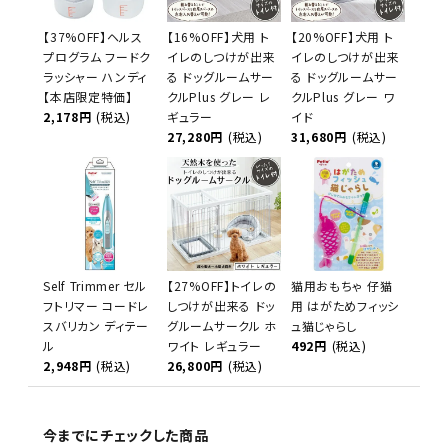
【37%OFF】ヘルス
【16%OFF】犬用 ト
【20%OFF】犬用 ト
プログラム フードク
イレのしつけが出来
イレのしつけが出来
ラッシャー ハンディ
る ドッグルームサー
る ドッグルームサー
【本店限定特価】
クルPlus グレー レ
クルPlus グレー ワ
2,178円
(税込)
ギュラー
イド
27,280円
(税込)
31,680円
(税込)
Self Trimmer セル
【27%OFF】トイレの
猫用おもちゃ 仔猫
フトリマー コードレ
しつけが出来る ドッ
用 はがためフィッシ
スバリカン ディテー
グルームサークル ホ
ュ猫じゃらし
ル
ワイト レギュラー
492円
(税込)
2,948円
(税込)
26,800円
(税込)
今までにチェックした商品