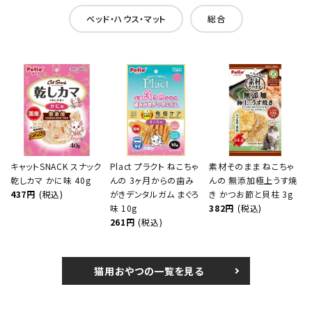
ベッド・ハウス・マット
総合
キャットSNACK スナック
Plact プラクト ねこちゃ
素材そのまま ねこちゃ
乾しカマ かに味 40g
んの 3ヶ月からの歯み
んの 無添加極上うす焼
437円
(税込)
がきデンタルガム まぐろ
き かつお節と貝柱 3g
味 10g
382円
(税込)
261円
(税込)
猫用おやつの一覧を見る