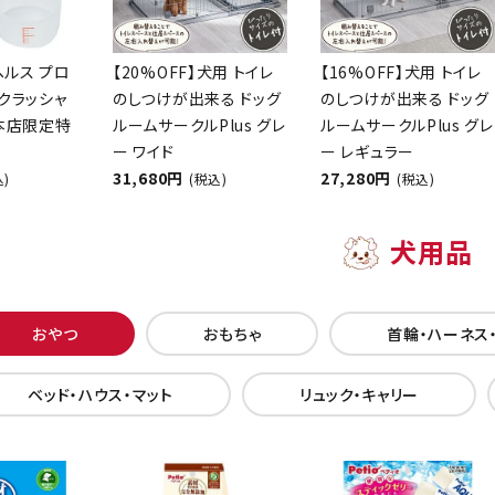
ヘルス プロ
【20%OFF】犬用 トイレ
【16%OFF】犬用 トイレ
クラッシャ
のしつけが出来る ドッグ
のしつけが出来る ドッグ
【本店限定特
ルームサークルPlus グレ
ルームサークルPlus グレ
ー ワイド
ー レギュラー
31,680円
27,280円
込)
(税込)
(税込)
犬用品
おやつ
おもちゃ
首輪・ハーネス
ベッド・ハウス・マット
リュック・キャリー