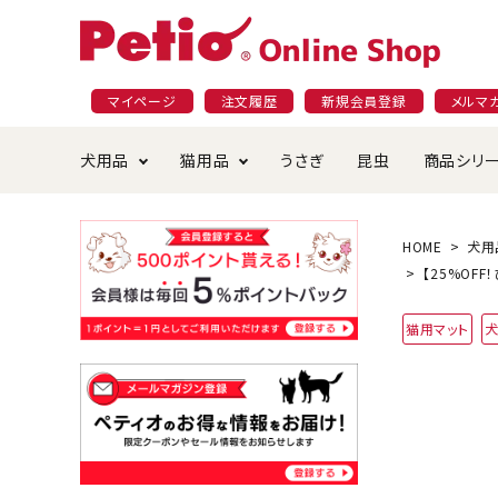
マイページ
注文履歴
新規会員登録
メルマ
犬用品
猫用品
うさぎ
昆虫
商品シリ
ドッグフード
ごはん・おやつ
プラクト
夜のお散歩特集
ショッピングガイド
おや
お手
素材
無添
会員
HOME
犬用
【25%OFF
国産フード&おやつ特集
穀物不使
ペットシーツ
ベッド・ハウス・マット
返品・交換について
ベッ
サー
オン
猫用マット
おもちゃ
食器・給水器
食器
防虫
じゃらして遊ぶ
引っ張っ
首輪・ハーネス・リード
替え・交換パーツ
しつ
アパレル
またたび