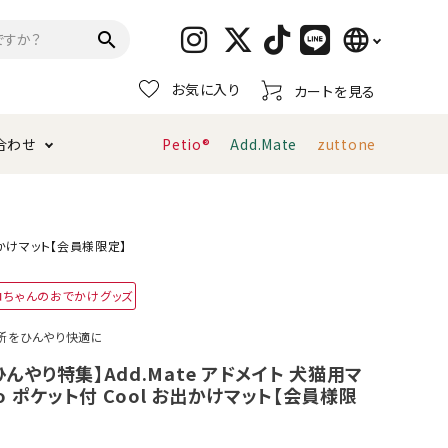
language
search
お気に入り
カートを見る
日本語
合わせ
Petio®
Add.Mate
zuttone
English
简体中文
トイレタリー・消臭剤
猫砂
ペティオ公式アプリ
お支払い方法・配送について
お出かけマット【会員様限定】
キャリーバッグ
おもちゃ
コちゃんのおでかけグッズ
服・ウェア
首輪・ハーネス
所をひんやり快適に
デンタルおもちゃ
！ひんやり特集】Add.Mate アドメイト 犬猫用マ
ato ポケット付 Cool お出かけマット【会員様限