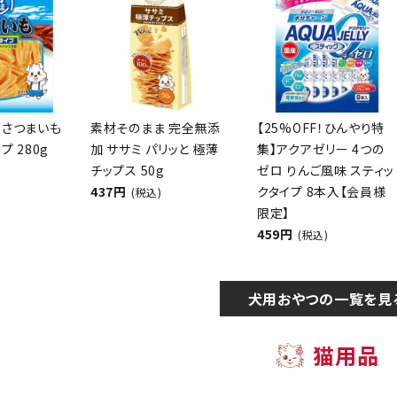
 さつまいも
素材そのまま 完全無添
【25%OFF！ひんやり特
プ 280g
加 ササミ パリッと 極薄
集】アクアゼリー 4つの
チップス 50g
ゼロ りんご風味 スティッ
437円
クタイプ 8本入【会員様
(税込)
限定】
459円
(税込)
犬用おやつの一覧を見
猫用品