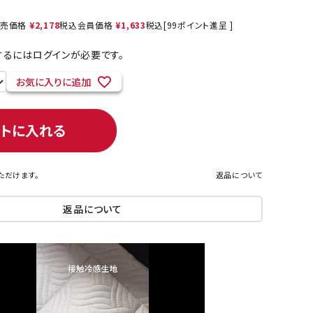
売価格
¥
2,178
税込
会員価格
¥
1,633
税込
[
99
ポイント進呈 ]
るにはログインが必要です。
ネコポス対象商品一覧
お気に入りに追加
ートに入れる
ただけます。
返品について
返品について