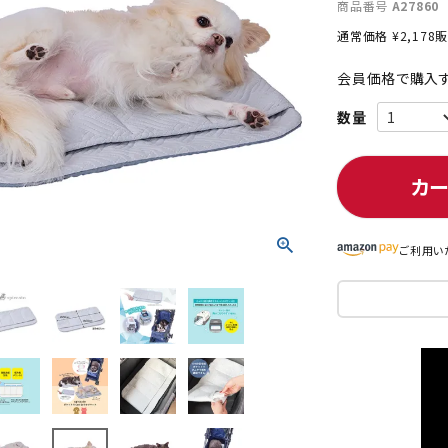
商品番号
A27860
通常価格
¥
2,178
販
会員価格で購入す
ト中にオススメ
まとめ買いでオトク！！
カ
ご利用い