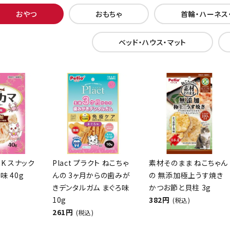
おやつ
おもちゃ
首輪・ハーネス
ベッド・ハウス・マット
CK スナック
Plact プラクト ねこちゃ
素材そのまま ねこちゃん
味 40g
んの 3ヶ月からの歯みが
の 無添加極上うす焼き
きデンタルガム まぐろ味
かつお節と貝柱 3g
10g
382円
(税込)
261円
(税込)