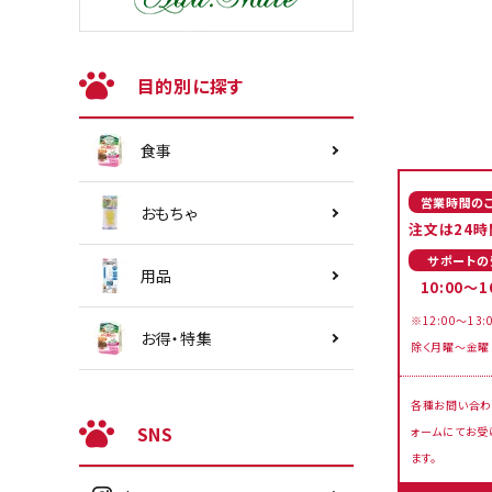
目的別に探す
食事
営業時間の
おもちゃ
注文は24時
サポートの
用品
10:00～1
※12:00～13:
お得・特集
除く月曜～金曜
各種お問い合わ
SNS
ォームにてお受
ます。