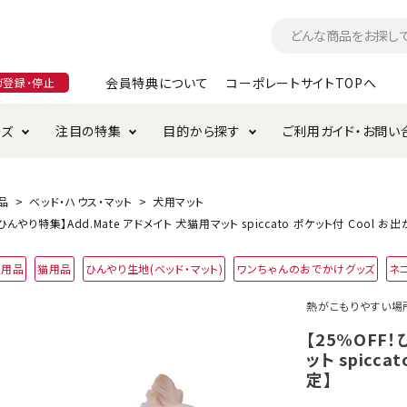
会員特典について
コーポレートサイトTOPへ
ガ登録・停止
ーズ
注目の特集
目的から探す
ご利用ガイド・お問い
つ
入れ・ケア用品
そのまま
加特集
特典について
お手入れ・ケア用品
トイレタリー・消臭剤
極上
けりぐるみ特集
ご注文方法について
品
ベッド・ハウス・マット
犬用マット
！ひんやり特集】Add.Mate アドメイト 犬猫用マット spiccato ポケット付 Cool 
用のグレインフリー
ド・ハウス・マット
クル・ケージ・タワー
ラインショップ利用規約
サークル・ケージ
キャリーバッグ
犬用品
猫用品
ひんやり生地(ベッド・マット)
ワンちゃんのおでかけグッズ
ネ
・給水器
用品
防虫用品
服・ウェア
熱がこもりやすい場
て遊ぶ
投げて遊ぶ
【25%OFF
ット spicc
け用品
替え・交換パーツ
定】
・元気草
夜のお散歩