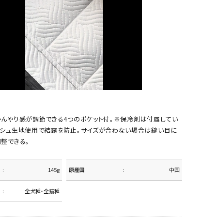
ひんやり感が調節できる4つのポケット付。※保冷剤は付属してい
ッシュ生地使用で結露を防止。サイズが合わない場合は縫い目に
整できる。
145g
原産国
中国
全犬種・全猫種