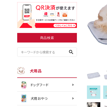
小型犬にオススメ
ダイエッ
商品検索
search
犬用品
ドッグフード
犬用おやつ