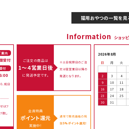
猫用おやつの一覧を見
Information
ショッ
ご案内
2026年8月
間受付
ご注文の商品は
※土日祝祭日のご注
日
月
火
1～４営業日後
受付
文は翌営業日以降の
に発送予定です。
6:00
2
3
4
発送となります。
9
10
11
00、祝日
16
17
18
23
24
25
30
31
せはフ
会員特典
け致し
通常で販売価格の税
ポイント還元
抜
5%ポイント還元！
実施中！