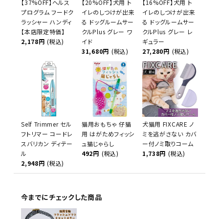
【37%OFF】ヘルス
【20%OFF】犬用 ト
【16%OFF】犬用 ト
プログラム フードク
イレのしつけが出来
イレのしつけが出来
ラッシャー ハンディ
る ドッグルームサー
る ドッグルームサー
【本店限定特価】
クルPlus グレー ワ
クルPlus グレー レ
2,178円
(税込)
イド
ギュラー
31,680円
(税込)
27,280円
(税込)
Self Trimmer セル
猫用おもちゃ 仔猫
犬猫用 FIXCARE ノ
フトリマー コードレ
用 はがためフィッシ
ミを逃がさない カバ
スバリカン ディテー
ュ猫じゃらし
ー付ノミ取りコーム
ル
492円
(税込)
1,738円
(税込)
2,948円
(税込)
今までにチェックした商品