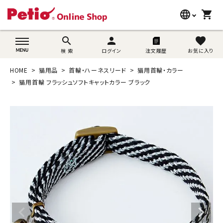
language
shopping_cart
search
wovn-lang-name
search
person
favorite
検 索
ログイン
注文履歴
お気に入り
犬用品
HOME
猫用品
首輪・ハーネスリード
猫用首輪・カラー
猫用品
猫用首輪 フラッシュソフトキャットカラー ブラック
うさぎ用品
ブランド別に探す
目的別に探す
SNS
ご利用案内