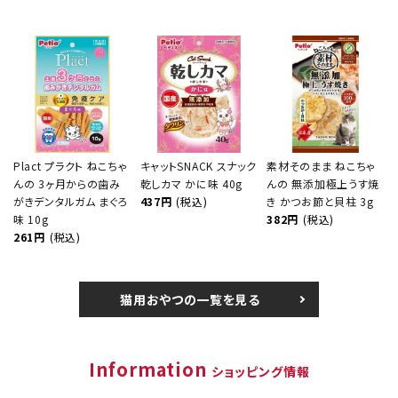
Plact プラクト ねこちゃ
キャットSNACK スナック
素材そのまま ねこちゃ
んの 3ヶ月からの歯み
乾しカマ かに味 40g
んの 無添加極上うす焼
がきデンタルガム まぐろ
437円
(税込)
き かつお節と貝柱 3g
味 10g
382円
(税込)
261円
(税込)
猫用おやつの一覧を見る
Information
ショッピング情報