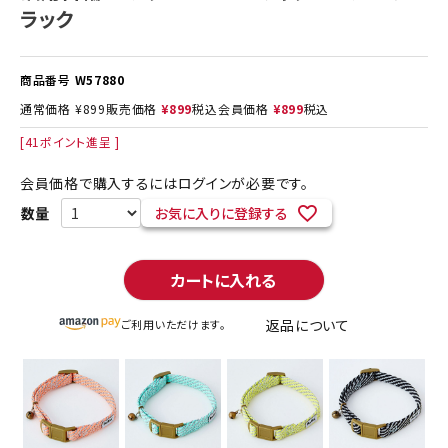
ラック
商品番号
W57880
通常価格
¥
899
販売価格
¥
899
税込
会員価格
¥
899
税込
[
41
ポイント進呈 ]
会員価格で購入するにはログインが必要です。
お気に入りに登録する
カートに入れる
返品について
ご利用いただけます。