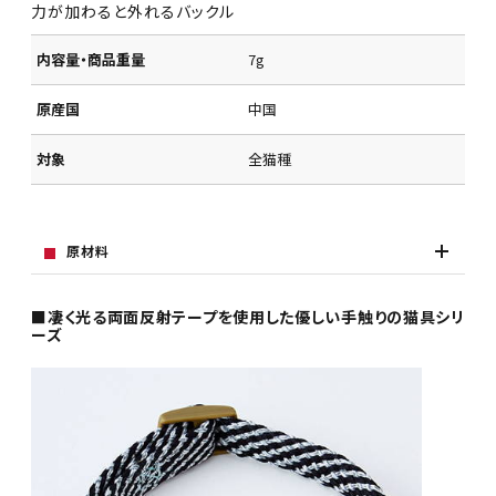
力が加わると外れるバックル
内容量・商品重量
7g
原産国
中国
対象
全猫種
原材料
■凄く光る両面反射テープを使用した優しい手触りの猫具シリ
ーズ