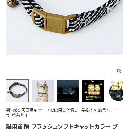
ACCOUNT MENU
ようこそ ゲスト 様
meeting_room
person
ログイン
新規会員登録
凄く光る両面反射テープを使用した優しい手触りの猫具シリー
ズ。抗菌加工
猫用首輪 フラッシュソフトキャットカラー ブ