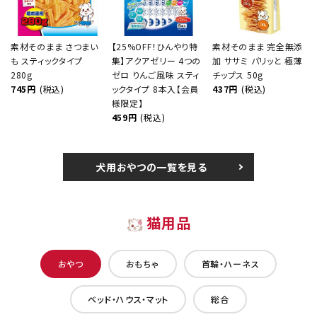
素材そのまま さつまい
【25%OFF！ひんやり特
素材そのまま 完全無添
も スティックタイプ
集】アクアゼリー 4つの
加 ササミ パリッと 極薄
280g
ゼロ りんご風味 スティ
チップス 50g
745円
(税込)
ックタイプ 8本入【会員
437円
(税込)
様限定】
459円
(税込)
犬用おやつの一覧を見る
猫用品
おやつ
おもちゃ
首輪・ハーネス
ベッド・ハウス・マット
総合