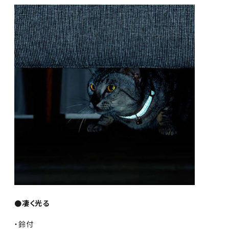
●凄く光る
・鈴付