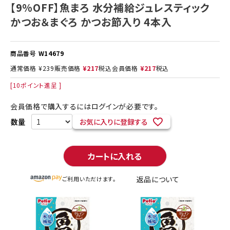
【9%OFF】魚まろ 水分補給ジュレスティック
かつお＆まぐろ かつお節入り 4本入
商品番号
W14679
通常価格
¥
239
販売価格
¥
217
税込
会員価格
¥
217
税込
[
10
ポイント進呈 ]
会員価格で購入するにはログインが必要です。
お気に入りに登録する
カートに入れる
返品について
ご利用いただけます。