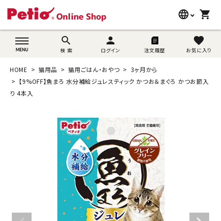
language
shopping_cart
search
wovn-lang-name
search
person
favorite
検 索
ログイン
注文履歴
お気に入り
犬用品
HOME
猫用品
猫用ごはん・おやつ
3ヶ月から
猫用品
【9%OFF】魚まろ 水分補給ジュレスティック かつお＆まぐろ かつお節入
り 4本入
うさぎ用品
ブランド別に探す
目的別に探す
SNS
ご利用案内