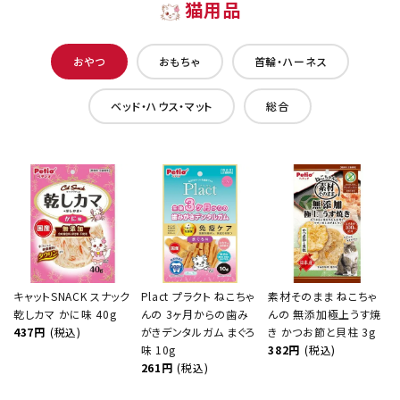
猫用品
おやつ
おもちゃ
首輪・ハーネス
ベッド・ハウス・マット
総合
キャットSNACK スナック
Plact プラクト ねこちゃ
素材そのまま ねこちゃ
乾しカマ かに味 40g
んの 3ヶ月からの歯み
んの 無添加極上うす焼
437円
(税込)
がきデンタルガム まぐろ
き かつお節と貝柱 3g
味 10g
382円
(税込)
261円
(税込)