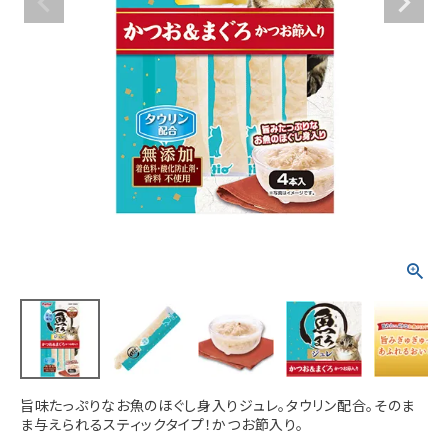
ACCOUNT MENU
ようこそ ゲスト 様
meeting_room
person
ログイン
新規会員登録
旨味たっぷりなお魚のほぐし身入りジュレ。タウリン配合。そのま
ま与えられるスティックタイプ！かつお節入り。