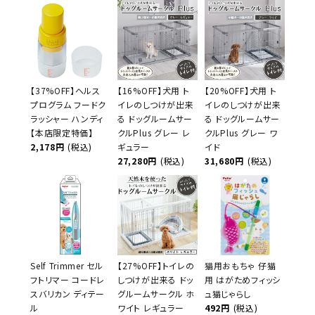
【37%OFF】ヘルス
【16%OFF】犬用 ト
【20%OFF】犬用 ト
プログラム フードク
イレのしつけが出来
イレのしつけが出来
ラッシャー ハンディ
る ドッグルームサー
る ドッグルームサー
【本店限定特価】
クルPlus グレー レ
クルPlus グレー ワ
2,178円
(税込)
ギュラー
イド
27,280円
(税込)
31,680円
(税込)
Self Trimmer セル
【27%OFF】トイレの
猫用おもちゃ 仔猫
フトリマー コードレ
しつけが出来る ドッ
用 はがためフィッシ
スバリカン ディテー
グルームサークル ホ
ュ猫じゃらし
ル
ワイト レギュラー
492円
(税込)