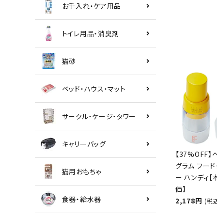
お手入れ・ケア用品
トイレ用品・消臭剤
猫砂
ベッド・ハウス・マット
サークル・ケージ・タワー
キャリーバッグ
【37%OFF】
グラム フード
猫用おもちゃ
ー ハンディ
価】
食器・給水器
2,178円
(税