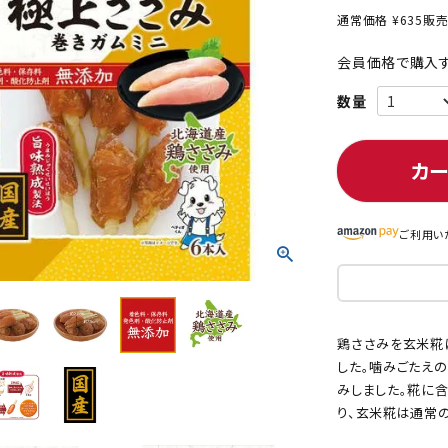
通常価格
¥
635
販
会員価格で購入す
ト中にオススメ
まとめ買いでオトク！！
カ
ご利用い
鶏ささみを玄米糀
した。噛みごたえ
みしました。糀に
り、玄米糀は通常