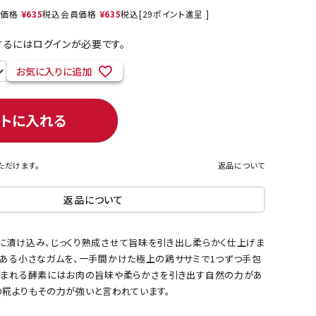
売価格
¥
635
税込
会員価格
¥
635
税込
[
29
ポイント進呈 ]
るにはログインが必要です。
ネコポス対象商品一覧
お気に入りに追加
ートに入れる
ただけます。
返品について
返品について
に漬け込み、じっくり熟成させて旨味を引き出し柔らかく仕上げま
のある小さなガムを、一手間かけた極上の鶏ササミで1つずつ手包
含まれる酵素にはお肉の旨味や柔らかさを引き出す自然の力があ
の糀よりもその力が強いと言われています。