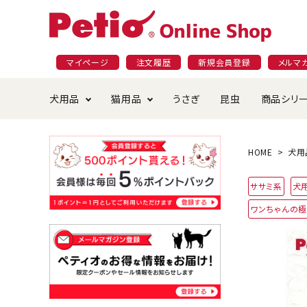
マイページ
注文履歴
新規会員登録
メルマ
犬用品
猫用品
うさぎ
昆虫
商品シリ
ドッグフード
ごはん・おやつ
プラクト
夜のお散歩特集
ショッピングガイド
おや
お手
素材
無添
会員
HOME
犬用
国産フード&おやつ特集
穀物不使
ササミ系
犬
ペットシーツ
ベッド・ハウス・マット
返品・交換について
ベッ
サー
オン
ワンちゃんの
おもちゃ
食器・給水器
食器
防虫
じゃらして遊ぶ
引っ張っ
首輪・ハーネス・リード
替え・交換パーツ
しつ
アパレル
またたび