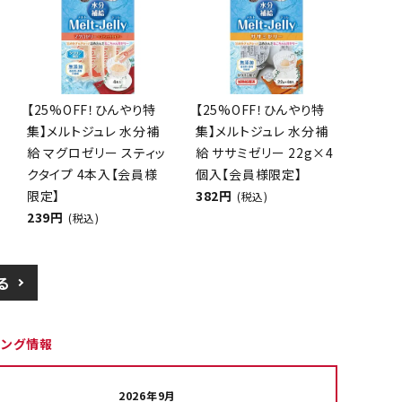
【25%OFF！ひんやり特
【25%OFF！ひんやり特
集】メルトジュレ 水分補
集】メルトジュレ 水分補
給 マグロゼリー スティッ
給 ササミゼリー 22g×4
クタイプ 4本入【会員様
個入【会員様限定】
限定】
382円
(税込)
239円
(税込)
る
ピング情報
2026年9月