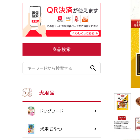
小型犬にオススメ
ダイエッ
商品検索
search
犬用品
ドッグフード
犬用おやつ