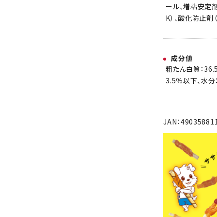
ール、増粘安定剤
K）、酸化防止剤
成分値
粗たん白質：36.
3.5％以下、水分
JAN：49035881