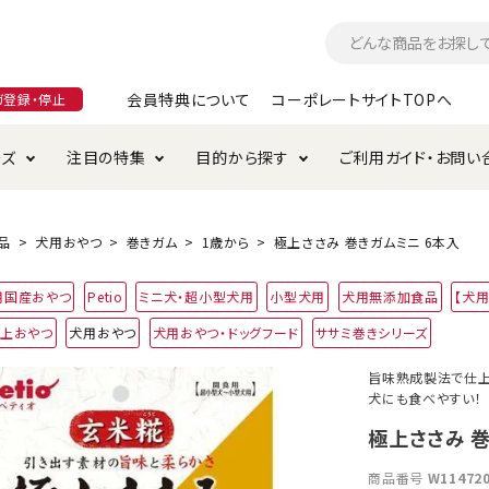
会員特典について
コーポレートサイトTOPへ
ガ登録・停止
ーズ
注目の特集
目的から探す
ご利用ガイド・お問い
つ
入れ・ケア用品
そのまま
加特集
特典について
お手入れ・ケア用品
トイレタリー・消臭剤
極上
けりぐるみ特集
ご注文方法について
品
犬用おやつ
巻きガム
1歳から
極上ささみ 巻きガムミニ 6本入
用のグレインフリー
用国産おやつ
Petio
ミニ犬・超小型犬用
小型犬用
犬用無添加食品
【犬
ド・ハウス・マット
クル・ケージ・タワー
ラインショップ利用規約
サークル・ケージ
キャリーバッグ
極上おやつ
犬用おやつ
犬用おやつ・ドッグフード
ササミ巻きシリーズ
・給水器
用品
防虫用品
服・ウェア
旨味熟成製法で仕上
て遊ぶ
投げて遊ぶ
犬にも食べやすい！
け用品
替え・交換パーツ
極上ささみ 
商品番号
W11472
・元気草
夜のお散歩