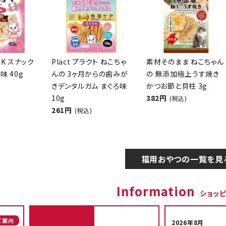
CK スナック
Plact プラクト ねこちゃ
素材そのまま ねこちゃん
味 40g
んの 3ヶ月からの歯みが
の 無添加極上うす焼き
きデンタルガム まぐろ味
かつお節と貝柱 3g
10g
382円
(税込)
261円
(税込)
猫用おやつの一覧を見
Information
ショッ
ご案内
2026年8月