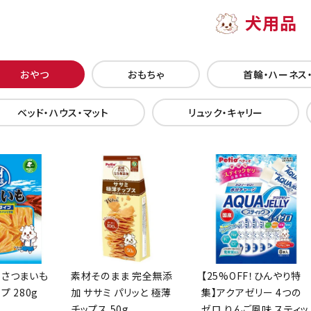
犬用品
おやつ
おもちゃ
首輪・ハーネス
ベッド・ハウス・マット
リュック・キャリー
 さつまいも
素材そのまま 完全無添
【25%OFF！ひんやり特
プ 280g
加 ササミ パリッと 極薄
集】アクアゼリー 4つの
チップス 50g
ゼロ りんご風味 スティッ