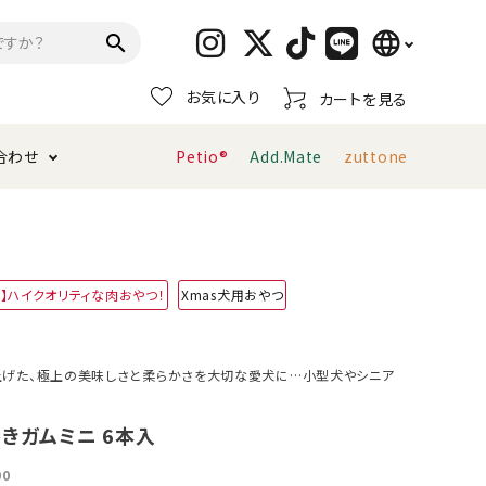
language
search
お気に入り
カートを見る
日本語
合わせ
Petio®
Add.Mate
zuttone
English
简体中文
トイレタリー・消臭剤
猫砂
ペティオ公式アプリ
お支払い方法・配送について
用】ハイクオリティな肉おやつ！
Xmas犬用おやつ
キャリーバッグ
おもちゃ
服・ウェア
首輪・ハーネス
げた、極上の美味しさと柔らかさを大切な愛犬に…小型犬やシニア
デンタルおもちゃ
巻きガムミニ 6本入
00