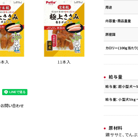
用途
内容量・商品重量
原産国
カロリー(100g当たり
11本入
6本入
給与量
給与量：超小型犬～5
給与量：小型犬5kg～
のお問い合わせ
原材料
鶏ササミ、でんぷ