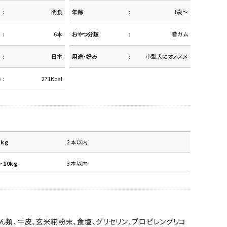
間食
年齢
1歳～
6本
おやつ分類
巻ガム
日本
用途・好み
小型犬にオススメ
)
271Kcal
kg
2本以内
10kg
3本以内
ん類、牛皮、玄米糀粉末、食塩、グリセリン、プロピレングリコ