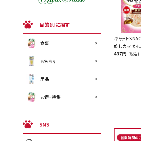
目的別に探す
キャットSNA
食事
乾しカマ かに
437円
(税込)
おもちゃ
用品
お得・特集
SNS
営業時間の