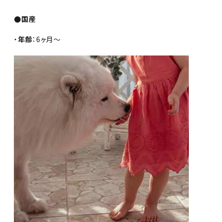
●国産
・
年齢
：6ヶ月～