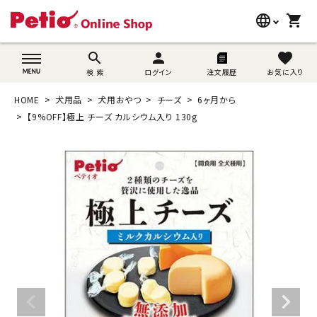
language
shopping_cart
search
wovn-lang-name
search
person
favorite
検 索
ログイン
注文履歴
お気に入り
犬用品
HOME
犬用品
犬用おやつ
チーズ
6ヶ月から
猫用品
【9%OFF】極上 チーズ カルシウム入り 130g
うさぎ用品
ブランド別に探す
目的別に探す
SNS
ご利用案内