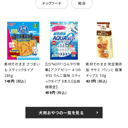
ドッグフード
総合
素材そのまま さつまい
【25%OFF！ひんやり特
素材そのまま 完全無添
も スティックタイプ
集】アクアゼリー 4つの
加 ササミ パリッと 極薄
280g
ゼロ りんご風味 スティ
チップス 50g
745円
(税込)
ックタイプ 8本入【会員
437円
(税込)
様限定】
459円
(税込)
犬用おやつの一覧を見る