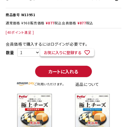
商品番号
W13951
通常価格
¥
968
販売価格
¥
877
税込
会員価格
¥
877
税込
[
40
ポイント進呈 ]
会員価格で購入するにはログインが必要です。
お気に入りに登録する
カートに入れる
返品について
ご利用いただけます。