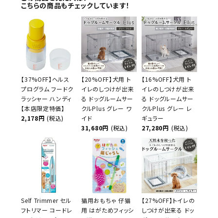
こちらの商品もチェックしています！
【37%OFF】ヘルス
【20%OFF】犬用 ト
【16%OFF】犬用 ト
プログラム フードク
イレのしつけが出来
イレのしつけが出来
ラッシャー ハンディ
る ドッグルームサー
る ドッグルームサー
【本店限定特価】
クルPlus グレー ワ
クルPlus グレー レ
2,178円
(税込)
イド
ギュラー
31,680円
(税込)
27,280円
(税込)
Self Trimmer セル
猫用おもちゃ 仔猫
【27%OFF】トイレの
フトリマー コードレ
用 はがためフィッシ
しつけが出来る ドッ