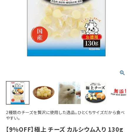
ACCOUNT MENU
ようこそ ゲスト 様
meeting_room
person
ログイン
新規会員登録
2種類のチーズを贅沢に使用した逸品。ひとくちサイズだから食べ
やすい。
【9%OFF】極上 チーズ カルシウム入り 130g