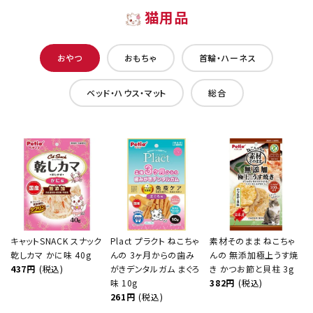
猫用品
おやつ
おもちゃ
首輪・ハーネス
ベッド・ハウス・マット
総合
キャットSNACK スナック
Plact プラクト ねこちゃ
素材そのまま ねこちゃ
乾しカマ かに味 40g
んの 3ヶ月からの歯み
んの 無添加極上うす焼
437円
(税込)
がきデンタルガム まぐろ
き かつお節と貝柱 3g
味 10g
382円
(税込)
261円
(税込)