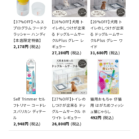
【37%OFF】ヘルス
【16%OFF】犬用 ト
【20%OFF】犬用 ト
プログラム フードク
イレのしつけが出来
イレのしつけが出来
ラッシャー ハンディ
る ドッグルームサー
る ドッグルームサー
【本店限定特価】
クルPlus グレー レ
クルPlus グレー ワ
2,178円
(税込)
ギュラー
イド
27,280円
(税込)
31,680円
(税込)
Self Trimmer セル
【27%OFF】トイレの
猫用おもちゃ 仔猫
フトリマー コードレ
しつけが出来る ドッ
用 はがためフィッシ
スバリカン ディテー
グルームサークル ホ
ュ猫じゃらし
ル
ワイト レギュラー
492円
(税込)
2,948円
(税込)
26,800円
(税込)