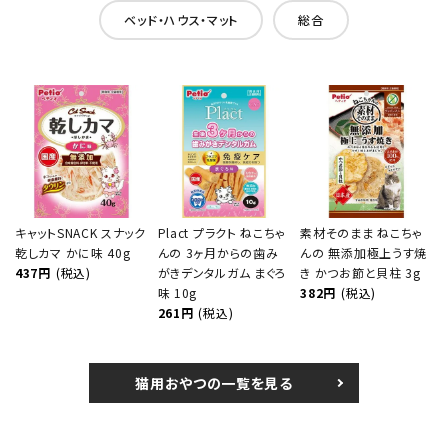
ベッド・ハウス・マット
総合
キャットSNACK スナック
Plact プラクト ねこちゃ
素材そのまま ねこちゃ
乾しカマ かに味 40g
んの 3ヶ月からの歯み
んの 無添加極上うす焼
437円
(税込)
がきデンタルガム まぐろ
き かつお節と貝柱 3g
味 10g
382円
(税込)
261円
(税込)
猫用おやつの一覧を見る