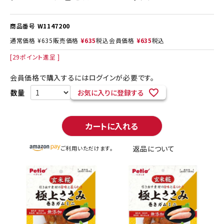
商品番号
W1147200
通常価格
¥
635
販売価格
¥
635
税込
会員価格
¥
635
税込
[
29
ポイント進呈 ]
会員価格で購入するにはログインが必要です。
お気に入りに登録する
カートに入れる
返品について
ご利用いただけます。