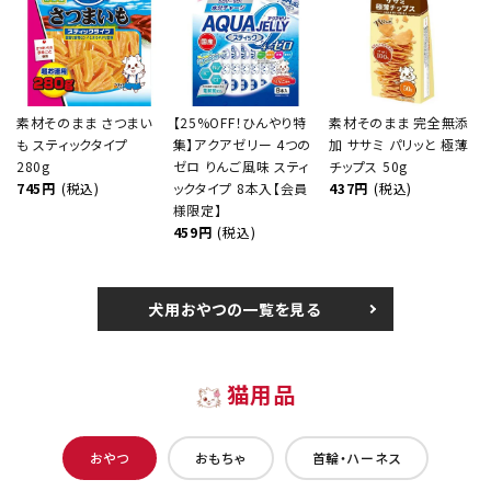
素材そのまま さつまい
【25%OFF！ひんやり特
素材そのまま 完全無添
も スティックタイプ
集】アクアゼリー 4つの
加 ササミ パリッと 極薄
280g
ゼロ りんご風味 スティ
チップス 50g
745円
(税込)
ックタイプ 8本入【会員
437円
(税込)
様限定】
459円
(税込)
犬用おやつの一覧を見る
猫用品
おやつ
おもちゃ
首輪・ハーネス