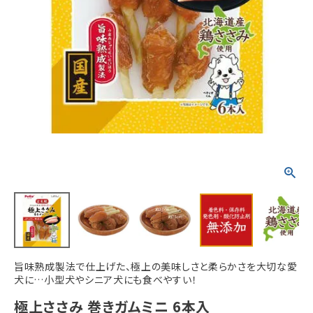
ACCOUNT MENU
ようこそ ゲスト 様
meeting_room
person
ログイン
新規会員登録
旨味熟成製法で仕上げた、極上の美味しさと柔らかさを大切な愛
犬に…小型犬やシニア犬にも食べやすい！
極上ささみ 巻きガムミニ 6本入