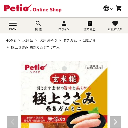
language
shopping_cart
search
wovn-lang-name
search
person
favorite
検 索
ログイン
注文履歴
お気に入り
犬用品
HOME
犬用品
犬用おやつ
巻きガム
1歳から
猫用品
極上ささみ 巻きガムミニ 6本入
うさぎ用品
ブランド別に探す
目的別に探す
SNS
ご利用案内