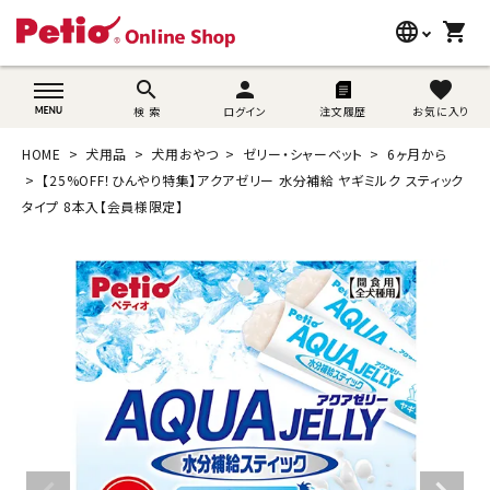
language
shopping_cart
search
wovn-lang-name
search
person
favorite
検 索
ログイン
注文履歴
お気に入り
犬用品
HOME
犬用品
犬用おやつ
ゼリー・シャーベット
6ヶ月から
猫用品
【25%OFF！ひんやり特集】アクアゼリー 水分補給 ヤギミルク スティック
タイプ 8本入【会員様限定】
うさぎ用品
ブランド別に探す
目的別に探す
SNS
ご利用案内