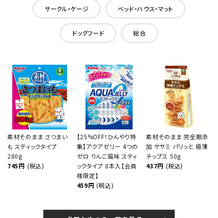
サークル・ケージ
ベッド・ハウス・マット
ドッグフード
総合
素材そのまま さつまい
【25%OFF！ひんやり特
素材そのまま 完全無添
も スティックタイプ
集】アクアゼリー 4つの
加 ササミ パリッと 極薄
280g
ゼロ りんご風味 スティ
チップス 50g
745円
(税込)
ックタイプ 8本入【会員
437円
(税込)
様限定】
459円
(税込)