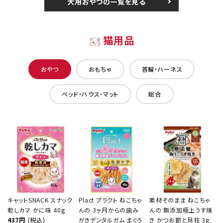
犬用おやつの一覧を見る
猫用品
おやつ
おもちゃ
首輪・ハーネス
ベッド・ハウス・マット
総合
キャットSNACK スナック
Plact プラクト ねこちゃ
素材そのまま ねこちゃ
乾しカマ かに味 40g
んの 3ヶ月からの歯み
んの 無添加極上うす焼
437円
(税込)
がきデンタルガム まぐろ
き かつお節と貝柱 3g