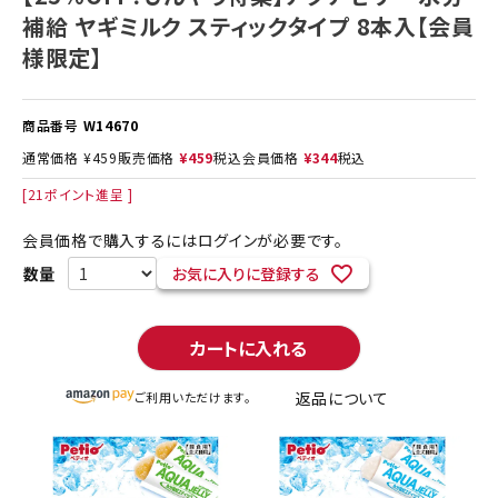
補給 ヤギミルク スティックタイプ 8本入【会員
様限定】
商品番号
W14670
通常価格
¥
459
販売価格
¥
459
税込
会員価格
¥
344
税込
[
21
ポイント進呈 ]
会員価格で購入するにはログインが必要です。
お気に入りに登録する
カートに入れる
返品について
ご利用いただけます。