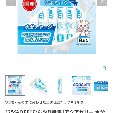
ACCOUNT MENU
ようこそ ゲスト 様
meeting_room
person
ログイン
新規会員登録
ワンちゃんの体に合わせた浸透圧設計。ヤギミルク。
【25%OFF！ひんやり特集】アクアゼリー 水分