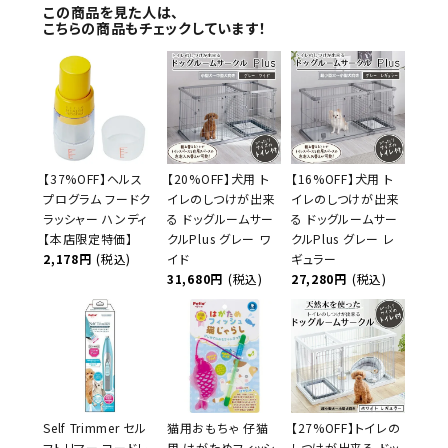
この商品を見た人は、
こちらの商品もチェックしています！
【37%OFF】ヘルス
【20%OFF】犬用 ト
【16%OFF】犬用 ト
プログラム フードク
イレのしつけが出来
イレのしつけが出来
ラッシャー ハンディ
る ドッグルームサー
る ドッグルームサー
【本店限定特価】
クルPlus グレー ワ
クルPlus グレー レ
2,178円
(税込)
イド
ギュラー
31,680円
(税込)
27,280円
(税込)
Self Trimmer セル
猫用おもちゃ 仔猫
【27%OFF】トイレの
フトリマー コードレ
用 はがためフィッシ
しつけが出来る ドッ