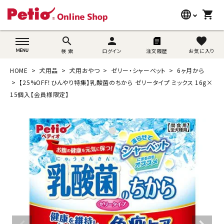
language
shopping_cart
search
wovn-lang-name
search
person
favorite
検 索
ログイン
注文履歴
お気に入り
犬用品
HOME
犬用品
犬用おやつ
ゼリー・シャーベット
6ヶ月から
猫用品
【25%OFF！ひんやり特集】乳酸菌のちから ゼリータイプ ミックス 16g×
15個入【会員様限定】
うさぎ用品
ブランド別に探す
目的別に探す
SNS
ご利用案内