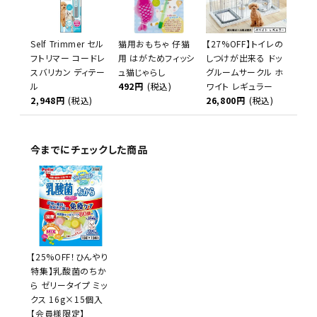
Self Trimmer セル
猫用おもちゃ 仔猫
【27%OFF】トイレの
フトリマー コードレ
用 はがためフィッシ
しつけが出来る ドッ
スバリカン ディテー
ュ猫じゃらし
グルームサークル ホ
ル
492円
(税込)
ワイト レギュラー
2,948円
(税込)
26,800円
(税込)
今までにチェックした商品
【25%OFF！ひんやり
特集】乳酸菌のちか
ら ゼリータイプ ミッ
クス 16g×15個入
【会員様限定】