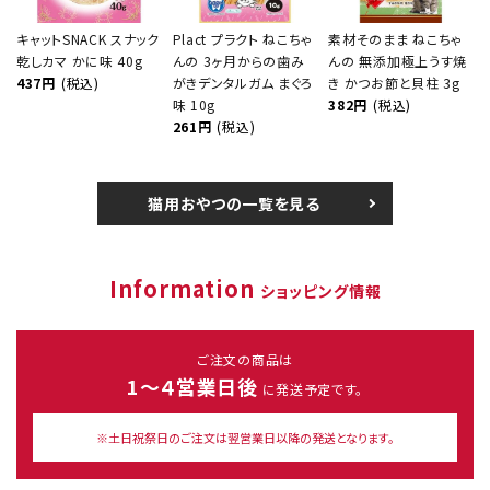
キャットSNACK スナック
Plact プラクト ねこちゃ
素材そのまま ねこちゃ
乾しカマ かに味 40g
んの 3ヶ月からの歯み
んの 無添加極上うす焼
437円
(税込)
がきデンタルガム まぐろ
き かつお節と貝柱 3g
味 10g
382円
(税込)
261円
(税込)
猫用おやつの一覧を見る
Information
ショッピング情報
ご注文の商品は
1～４営業日後
に発送予定です。
※土日祝祭日のご注文は翌営業日以降の発送となります。