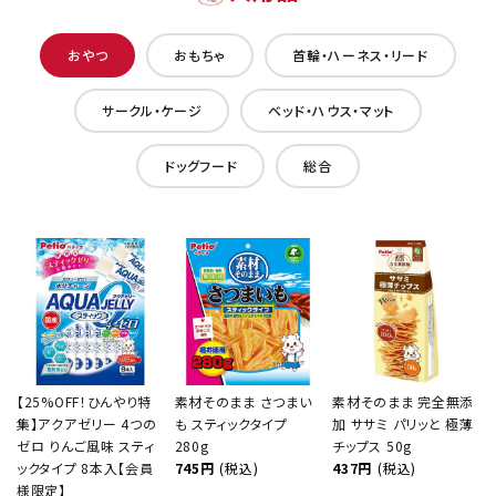
おやつ
おもちゃ
首輪・ハーネス・リード
サークル・ケージ
ベッド・ハウス・マット
ドッグフード
総合
【25%OFF！ひんやり特
素材そのまま さつまい
素材そのまま 完全無添
集】アクアゼリー 4つの
も スティックタイプ
加 ササミ パリッと 極薄
ゼロ りんご風味 スティ
280g
チップス 50g
ックタイプ 8本入【会員
745円
(税込)
437円
(税込)
様限定】