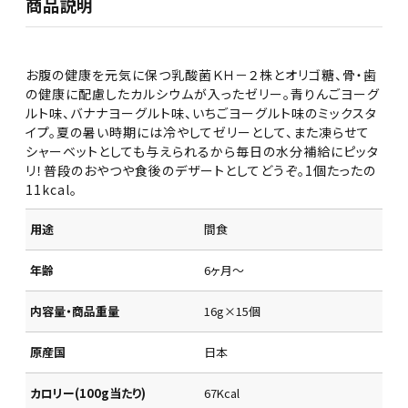
商品説明
お腹の健康を元気に保つ乳酸菌ＫＨ－２株とオリゴ糖、骨・歯
の健康に配慮したカルシウムが入ったゼリー。青りんごヨーグ
ルト味、バナナヨーグルト味、いちごヨーグルト味のミックスタ
イプ。夏の暑い時期には冷やしてゼリーとして、また凍らせて
シャーベットとしても与えられるから毎日の水分補給にピッタ
リ！普段のおやつや食後のデザートとしてどうぞ。1個たったの
11kcal。
用途
間食
年齢
6ヶ月～
内容量・商品重量
16g×15個
原産国
日本
カロリー(100g当たり)
67Kcal