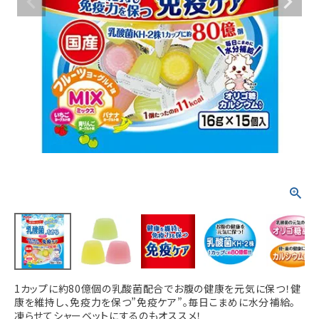
ACCOUNT MENU
ようこそ ゲスト 様
meeting_room
person
ログイン
新規会員登録
1カップに約80億個の乳酸菌配合でお腹の健康を元気に保つ！健
康を維持し、免疫力を保つ”免疫ケア”。毎日こまめに水分補給。
凍らせてシャーベットにするのもオススメ！