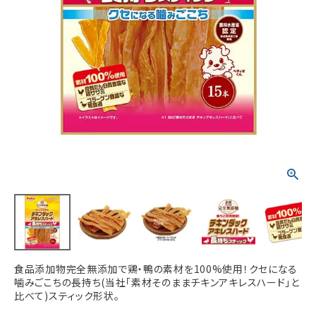
ACCOUNT MENU
ようこそ ゲスト 様
meeting_room
person
ログイン
新規会員登録
食品添加物完全無添加で鶏・鴨の素材を100%使用！クセになる
噛みごこちの長持ち(当社「素材そのままチキンアキレスハード」と
比べて)スティック形状。