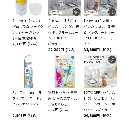
【37%OFF】ヘルス
【16%OFF】犬用 ト
【20%OFF】犬用 ト
プログラム フードク
イレのしつけが出来
イレのしつけが出来
ラッシャー ハンディ
る ドッグルームサー
る ドッグルームサー
【本店限定特価】
クルPlus グレー レ
クルPlus グレー ワ
2,178円
(税込)
ギュラー
イド
27,280円
(税込)
31,680円
(税込)
Self Trimmer セル
猫用おもちゃ 仔猫
【27%OFF】トイレの
フトリマー コードレ
用 はがためフィッシ
しつけが出来る ドッ
スバリカン ディテー
ュ猫じゃらし
グルームサークル ホ
ル
492円
(税込)
ワイト レギュラー
2,948円
(税込)
26,800円
(税込)