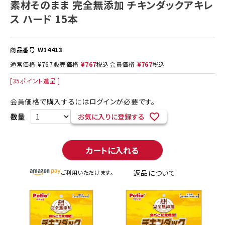
素材そのまま 完全無添加 チキンダックアキレ
ス ハード 15本
商品番号
W14413
通常価格
¥
767
販売価格
¥
767
税込
会員価格
¥
767
税込
[
35
ポイント進呈 ]
会員価格で購入するにはログインが必要です。
お気に入りに登録する
カートに入れる
返品について
ご利用いただけます。