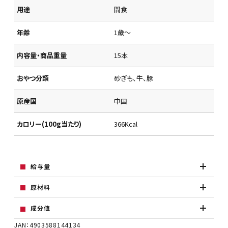
用途
間食
年齢
1歳～
内容量・商品重量
15本
おやつ分類
砂ぎも、牛、豚
原産国
中国
カロリー(100g当たり)
366Kcal
給与量
原材料
成分値
JAN：4903588144134