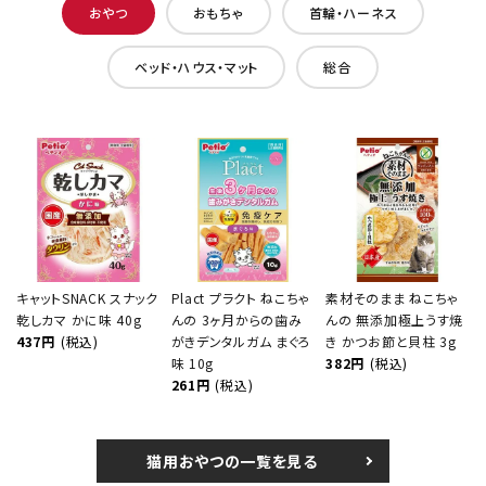
おやつ
おもちゃ
首輪・ハーネス
ベッド・ハウス・マット
総合
キャットSNACK スナック
Plact プラクト ねこちゃ
素材そのまま ねこちゃ
乾しカマ かに味 40g
んの 3ヶ月からの歯み
んの 無添加極上うす焼
437円
(税込)
がきデンタルガム まぐろ
き かつお節と貝柱 3g
味 10g
382円
(税込)
261円
(税込)
猫用おやつの一覧を見る