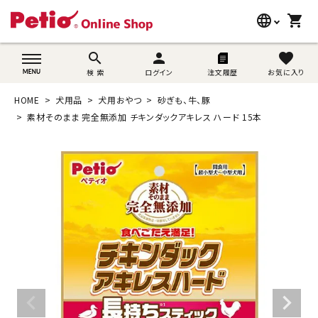
language
shopping_cart
search
wovn-lang-name
search
person
favorite
検 索
ログイン
注文履歴
お気に入り
犬用品
HOME
犬用品
犬用おやつ
砂ぎも、牛、豚
猫用品
素材そのまま 完全無添加 チキンダックアキレス ハード 15本
うさぎ用品
ブランド別に探す
目的別に探す
SNS
ご利用案内