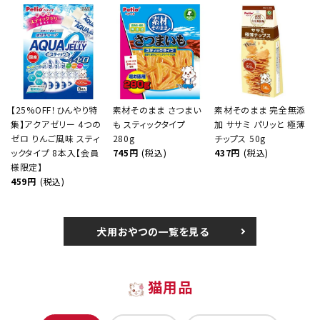
【25%OFF！ひんやり特
素材そのまま さつまい
素材そのまま 完全無添
集】アクアゼリー 4つの
も スティックタイプ
加 ササミ パリッと 極薄
ゼロ りんご風味 スティ
280g
チップス 50g
ックタイプ 8本入【会員
745円
(税込)
437円
(税込)
様限定】
459円
(税込)
犬用おやつの一覧を見る
猫用品