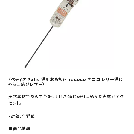
〈ペティオ Petio 猫用おもちゃ ｎｅｃｏｃｏ ネココ レザー猫じ
ゃらし 結びレザー〉
天然素材である牛革を使用した猫じゃらし。結んだ先端がアク
セント。
・
対象
：全猫種
■商品情報