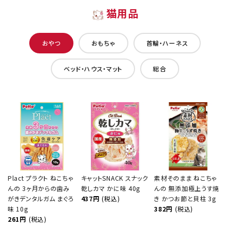
猫用品
おやつ
おもちゃ
首輪・ハーネス
ベッド・ハウス・マット
総合
Plact プラクト ねこちゃ
キャットSNACK スナック
素材そのまま ねこちゃ
んの 3ヶ月からの歯み
乾しカマ かに味 40g
んの 無添加極上うす焼
がきデンタルガム まぐろ
437円
(税込)
き かつお節と貝柱 3g
味 10g
382円
(税込)
261円
(税込)