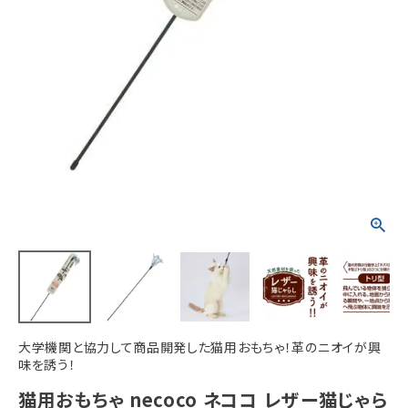
ACCOUNT MENU
ようこそ ゲスト 様
meeting_room
person
ログイン
新規会員登録
大学機関と協力して商品開発した猫用おもちゃ！革のニオイが興
味を誘う！
猫用おもちゃ necoco ネココ レザー猫じゃら