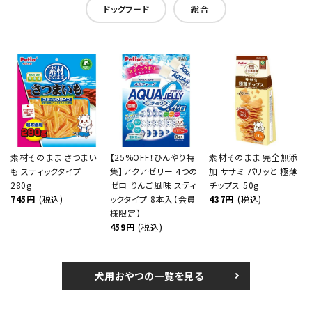
ドッグフード
総合
素材そのまま さつまい
【25%OFF！ひんやり特
素材そのまま 完全無添
も スティックタイプ
集】アクアゼリー 4つの
加 ササミ パリッと 極薄
280g
ゼロ りんご風味 スティ
チップス 50g
745円
(税込)
ックタイプ 8本入【会員
437円
(税込)
様限定】
459円
(税込)
犬用おやつの一覧を見る