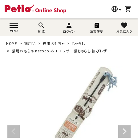
language
shopping_cart
search
wovn-lang-name
search
person
favorite
検 索
ログイン
注文履歴
お気に入り
犬用品
HOME
猫用品
猫用おもちゃ
じゃらし
猫用品
猫用おもちゃ necoco ネココ レザー猫じゃらし 結びレザー
うさぎ用品
ブランド別に探す
目的別に探す
SNS
ご利用案内