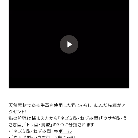
天然素材である牛革を使用した猫じゃらし。結んだ先端がア
クセント！
猫の狩猟は捕まえ方から「ネズミ型・ねずみ型」「ウサギ型・う
さぎ型」「トリ型・鳥型」の3つに分類されます
・「ネズミ型・ねずみ型」⇒
ボール
・「ウサギ型・うさぎ型」⇒
猫じゃらし