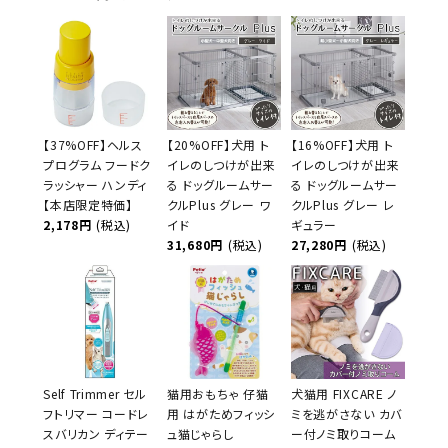
【37%OFF】ヘルス
【20%OFF】犬用 ト
【16%OFF】犬用 ト
プログラム フードク
イレのしつけが出来
イレのしつけが出来
ラッシャー ハンディ
る ドッグルームサー
る ドッグルームサー
【本店限定特価】
クルPlus グレー ワ
クルPlus グレー レ
2,178円
(税込)
イド
ギュラー
31,680円
(税込)
27,280円
(税込)
Self Trimmer セル
猫用おもちゃ 仔猫
犬猫用 FIXCARE ノ
フトリマー コードレ
用 はがためフィッシ
ミを逃がさない カバ
スバリカン ディテー
ュ猫じゃらし
ー付ノミ取りコーム