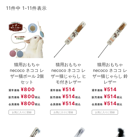
ACCOUNT MENU
11
件中
1
-
11
件表示
ようこそ ゲスト 様
meeting_room
person
ログイン
新規会員登録
猫用おもちゃ
猫用おもちゃ
猫用おもちゃ
necoco ネココ レ
necoco ネココ レ
necoco ネココ レ
ザー猫ボール 2個
ザー猫じゃらし ヒ
ザー猫じゃらし 鈴
セット
モ付きレザー
レザー
¥
800
¥
514
¥
514
通常価格
通常価格
通常価格
¥
800
¥
514
¥
514
販売価格
税込
販売価格
税込
販売価格
税込
¥
800
¥
514
¥
514
会員価格
税込
会員価格
税込
会員価格
税込
お気に入りに登録
お気に入りに登録
お気に入りに登録