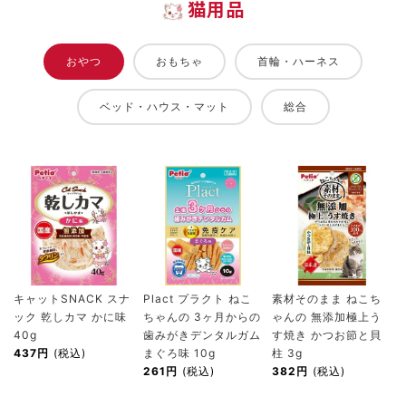
猫用品
おやつ
おもちゃ
首輪・ハーネス
ベッド・ハウス・マット
総合
キャットSNACK スナ
Plact プラクト ねこ
素材そのまま ねこち
ック 乾しカマ かに味
ちゃんの 3ヶ月からの
ゃんの 無添加極上う
40g
歯みがきデンタルガム
す焼き かつお節と貝
437円
(税込)
まぐろ味 10g
柱 3g
261円
(税込)
382円
(税込)