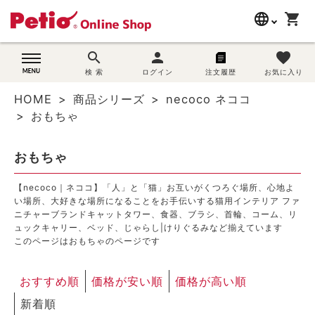
language
shopping_cart
search
search
person
favorite
wovn-lang-name
犬用品
検 索
ログイン
注文履歴
お気に入り
HOME
商品シリーズ
necoco ネココ
猫用品
おもちゃ
うさぎ用品
おもちゃ
ブランド別に探す
【necoco｜ネココ】「人」と「猫」お互いがくつろぐ場所、心地よ
い場所、大好きな場所になることをお手伝いする猫用インテリア ファ
ニチャーブランド
キャットタワー
、
食器
、
ブラシ
、
首輪
、
コーム
、
リ
目的別に探す
ュックキャリー
、
ベッド
、
じゃらし|けりぐるみ
など揃えています
このページはおもちゃのページです
SNS
おすすめ順
価格が安い順
価格が高い順
ご利用案内
新着順