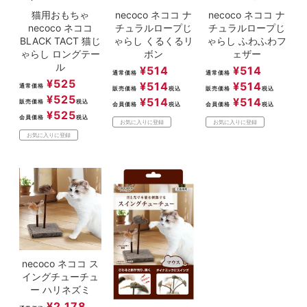
猫用おもちゃ
necoco ネココ ナ
necoco ネココ ナ
necoco ネココ
チュラルロープじ
チュラルロープじ
BLACK TACT 猫じ
ゃらし くるくるリ
ゃらし ふわふわフ
ゃらし ロングテー
ボン
ェザー
ル
¥
514
¥
514
通常価格
通常価格
¥
525
¥
514
¥
514
通常価格
販売価格
税込
販売価格
税込
¥
525
¥
514
¥
514
販売価格
税込
会員価格
税込
会員価格
税込
¥
525
会員価格
税込
お気に入りに登録
お気に入りに登録
お気に入りに登録
necoco ネココ ス
イングチューチュ
ー ハリネズミ
¥
2,178