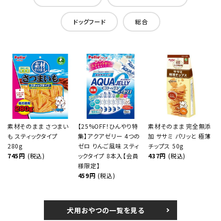
ドッグフード
総合
素材そのまま さつまい
【25%OFF！ひんやり特
素材そのまま 完全無添
も スティックタイプ
集】アクアゼリー 4つの
加 ササミ パリッと 極薄
280g
ゼロ りんご風味 スティ
チップス 50g
745円
(税込)
ックタイプ 8本入【会員
437円
(税込)
様限定】
459円
(税込)
犬用おやつの一覧を見る