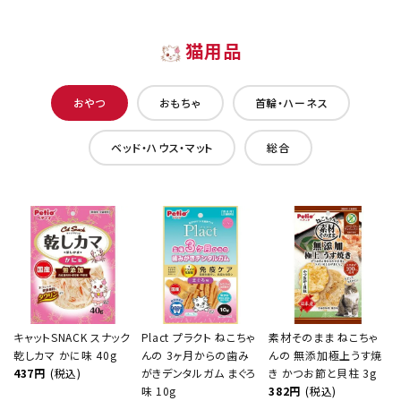
猫用品
おやつ
おもちゃ
首輪・ハーネス
ベッド・ハウス・マット
総合
キャットSNACK スナック
Plact プラクト ねこちゃ
素材そのまま ねこちゃ
乾しカマ かに味 40g
んの 3ヶ月からの歯み
んの 無添加極上うす焼
437円
(税込)
がきデンタルガム まぐろ
き かつお節と貝柱 3g
味 10g
382円
(税込)