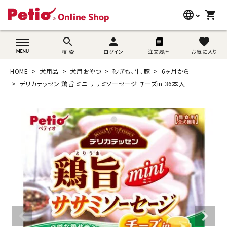
language
shopping_cart
search
wovn-lang-name
search
person
favorite
検 索
ログイン
注文履歴
お気に入り
犬用品
HOME
犬用品
犬用おやつ
砂ぎも、牛、豚
6ヶ月から
猫用品
デリカテッセン 鶏旨 ミニ ササミソーセージ チーズin 36本入
うさぎ用品
ブランド別に探す
目的別に探す
SNS
ご利用案内