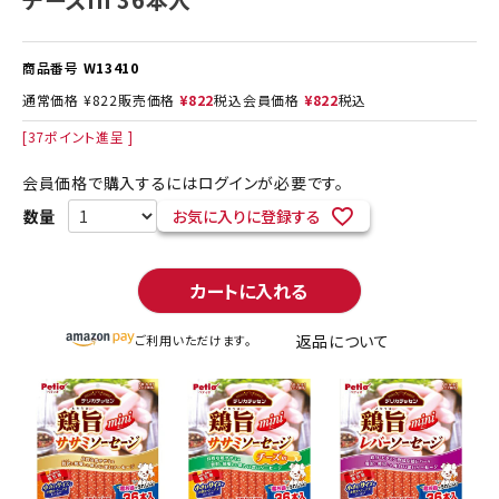
商品番号
W13410
通常価格
¥
822
販売価格
¥
822
税込
会員価格
¥
822
税込
[
37
ポイント進呈 ]
会員価格で購入するにはログインが必要です。
お気に入りに登録する
カートに入れる
返品について
ご利用いただけます。