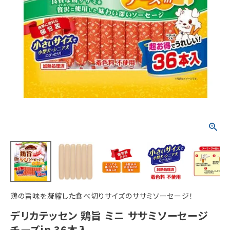
ACCOUNT MENU
ようこそ ゲスト 様
meeting_room
person
ログイン
新規会員登録
鶏の旨味を凝縮した食べ切りサイズのササミソーセージ！
デリカテッセン 鶏旨 ミニ ササミソーセージ
チーズin 36本入