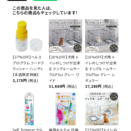
この商品を見た人は、
こちらの商品もチェックしています！
【37%OFF】ヘルス
【20%OFF】犬用 ト
【16%OFF】犬用 ト
プログラム フードク
イレのしつけが出来
イレのしつけが出来
ラッシャー ハンディ
る ドッグルームサー
る ドッグルームサー
【本店限定特価】
クルPlus グレー ワ
クルPlus グレー レ
2,178円
(税込)
イド
ギュラー
31,680円
(税込)
27,280円
(税込)
Self Trimmer セル
猫用おもちゃ 仔猫
【27%OFF】トイレの