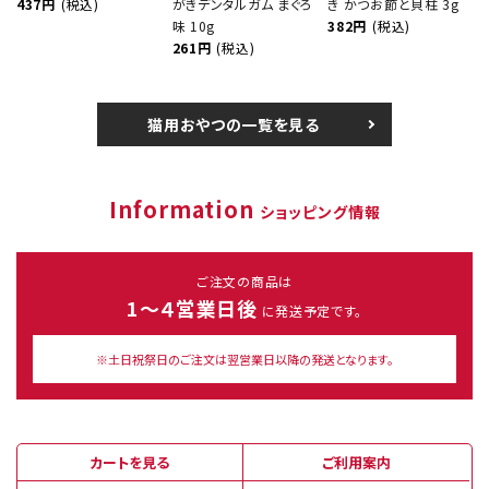
437円
(税込)
がきデンタルガム まぐろ
き かつお節と貝柱 3g
味 10g
382円
(税込)
261円
(税込)
猫用おやつの一覧を見る
Information
ショッピング情報
ご注文の商品は
1～４営業日後
に発送予定です。
※土日祝祭日のご注文は翌営業日以降の発送となります。
カートを見る
ご利用案内