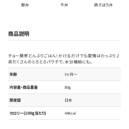
豚丼
牛丼
鶏そぼろ丼
商品説明
チョー簡単どんぶりごはん！かけるだけでも愛情はたっぷり♪
具だくさんのとろとろパウチで、水分補給にも。
年齢
3ヶ月～
内容量・商品重量
80g
原産国
日本
カロリー(100g当たり)
44Kcal