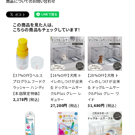
商品についてのお問い合わせ
この商品を見た人は、
こちらの商品もチェックしています！
【37%OFF】ヘルス
【16%OFF】犬用 ト
【20%OFF】犬用 ト
プログラム フードク
イレのしつけが出来
イレのしつけが出来
ラッシャー ハンディ
る ドッグルームサー
る ドッグルームサー
【本店限定特価】
クルPlus グレー レ
クルPlus グレー ワ
2,178円
(税込)
ギュラー
イド
27,280円
(税込)
31,680円
(税込)