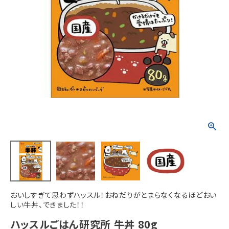
ACCOUNT MENU
ようこそ ゲスト 様
meeting_room
person
ログイン
新規会員登録
おいしすぎて思わずハッスル！おねだりがとまらなくなるほどおい
しい牛丼、できました！！
ハッスルごはん研究所 牛丼 80g