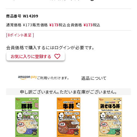
商品番号
W14209
通常価格
¥
173
販売価格
¥
173
税込
会員価格
¥
173
税込
[
8
ポイント進呈 ]
会員価格で購入するにはログインが必要です。
お気に入りに登録する
返品について
ご利用いただけます。
申し訳ございません。ただいま在庫がございません。