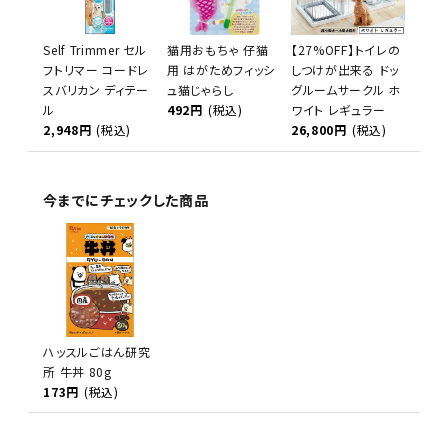
Self Trimmer セル
猫用おもちゃ 仔猫
【27%OFF】トイレの
フトリマー コードレ
用 はがためフィッシ
しつけが出来る ドッ
スバリカン ディテー
ュ猫じゃらし
グルームサークル ホ
ル
492円
(税込)
ワイト レギュラー
2,948円
(税込)
26,800円
(税込)
今までにチェックした商品
ハッスルごはん研究
所 牛丼 80g
173円
(税込)