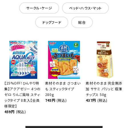
サークル・ケージ
ベッド・ハウス・マット
ドッグフード
総合
【25%OFF！ひんやり特
素材そのまま さつまい
素材そのまま 完全無添
集】アクアゼリー 4つの
も スティックタイプ
加 ササミ パリッと 極薄
ゼロ りんご風味 スティ
280g
チップス 50g
ックタイプ 8本入【会員
745円
(税込)
437円
(税込)
様限定】
459円
(税込)