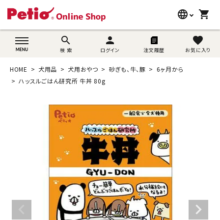
language
shopping_cart
search
wovn-lang-name
search
person
favorite
検 索
ログイン
注文履歴
お気に入り
犬用品
HOME
犬用品
犬用おやつ
砂ぎも、牛、豚
6ヶ月から
猫用品
ハッスルごはん研究所 牛丼 80g
うさぎ用品
ブランド別に探す
目的別に探す
SNS
ご利用案内