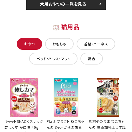
犬用おやつの一覧を見る
猫用品
おやつ
おもちゃ
首輪・ハーネス
ベッド・ハウス・マット
総合
キャットSNACK スナック
Plact プラクト ねこちゃ
素材そのまま ねこちゃ
乾しカマ かに味 40g
んの 3ヶ月からの歯み
んの 無添加極上うす焼