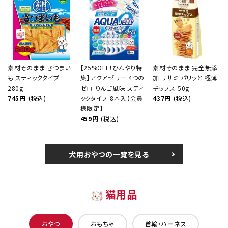
素材そのまま さつまい
【25%OFF！ひんやり特
素材そのまま 完全無添
も スティックタイプ
集】アクアゼリー 4つの
加 ササミ パリッと 極薄
280g
ゼロ りんご風味 スティ
チップス 50g
745円
(税込)
ックタイプ 8本入【会員
437円
(税込)
様限定】
459円
(税込)
犬用おやつの一覧を見る
猫用品
おやつ
おもちゃ
首輪・ハーネス