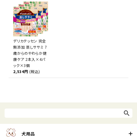
デリカテッセン 完全
無添加 蒸しササミ 7
歳からのやわらか健
康ケア 2本入×4パ
ック×3個
2,534円
(税込)
犬用品