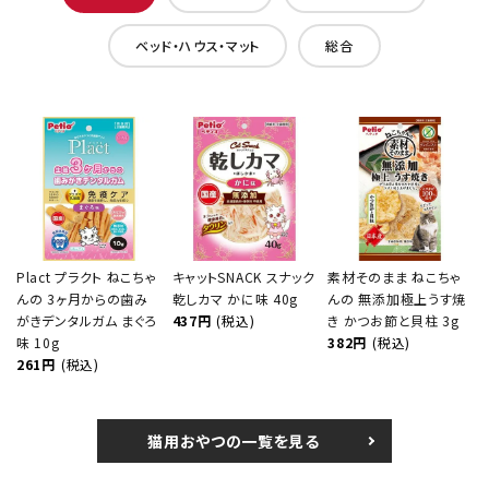
ベッド・ハウス・マット
総合
Plact プラクト ねこちゃ
キャットSNACK スナック
素材そのまま ねこちゃ
んの 3ヶ月からの歯み
乾しカマ かに味 40g
んの 無添加極上うす焼
がきデンタルガム まぐろ
437円
(税込)
き かつお節と貝柱 3g
味 10g
382円
(税込)
261円
(税込)
猫用おやつの一覧を見る