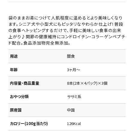
袋のままお湯につけて人肌程度に温めるとより美味しくなり
ます。シニア犬や小型犬にもピッタリなやわらか仕上げ！普段
の食事へトッピングするだけで、手軽に美味しい食事の出来
上がり♪関節の健康維持にコンドロイチン・コラーゲンペプチ
ド配合。食品添加物完全無添加。
用途
間食
年齢
3ヶ月～
内容量・商品重量
8本(2本×4パック)×3個
おやつ分類
ササミ系
原産国
中国
カロリー(100g当たり)
126Kcal