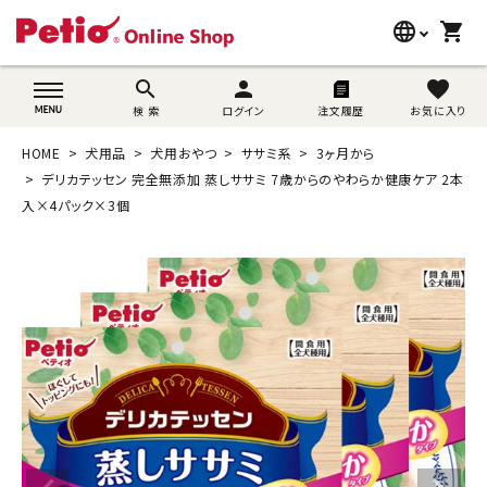
language
shopping_cart
search
wovn-lang-name
search
person
favorite
検 索
ログイン
注文履歴
お気に入り
犬用品
HOME
犬用品
犬用おやつ
ササミ系
3ヶ月から
猫用品
デリカテッセン 完全無添加 蒸しササミ 7歳からのやわらか健康ケア 2本
入×4パック×3個
うさぎ用品
ブランド別に探す
目的別に探す
SNS
ご利用案内