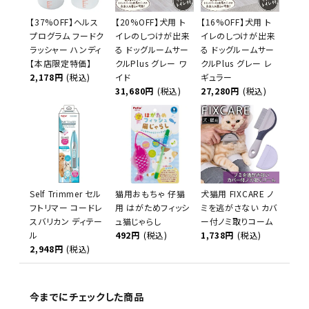
【37%OFF】ヘルス
【20%OFF】犬用 ト
【16%OFF】犬用 ト
プログラム フードク
イレのしつけが出来
イレのしつけが出来
ラッシャー ハンディ
る ドッグルームサー
る ドッグルームサー
【本店限定特価】
クルPlus グレー ワ
クルPlus グレー レ
2,178円
(税込)
イド
ギュラー
31,680円
(税込)
27,280円
(税込)
Self Trimmer セル
猫用おもちゃ 仔猫
犬猫用 FIXCARE ノ
フトリマー コードレ
用 はがためフィッシ
ミを逃がさない カバ
スバリカン ディテー
ュ猫じゃらし
ー付ノミ取りコーム
ル
492円
(税込)
1,738円
(税込)
2,948円
(税込)
今までにチェックした商品