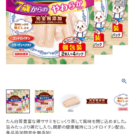
ACCOUNT MENU
ようこそ ゲスト 様
meeting_room
person
ログイン
新規会員登録
たん白質豊富な鶏ササミをじっくり蒸して風味を閉じ込めました。
旨みたっぷり鶏だし入り。関節の健康維持にコンドロイチン配合。
食品添加物完全無添加！