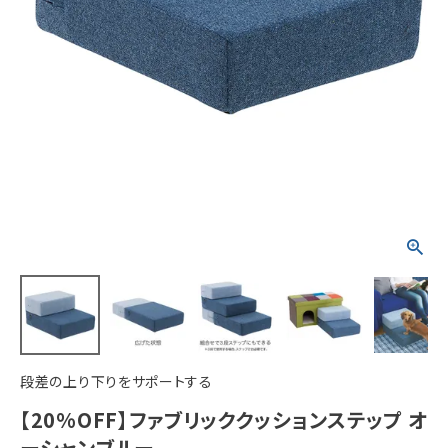
ACCOUNT MENU
ようこそ ゲスト 様
meeting_room
person
ログイン
新規会員登録
段差の上り下りをサポートする
【20%OFF】ファブリッククッションステップ オ
ーシャンブルー