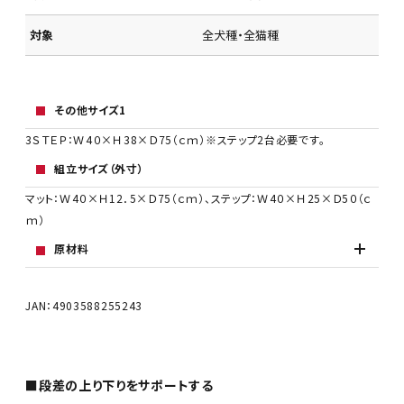
対象
全犬種・全猫種
その他サイズ1
3ＳＴＥＰ：Ｗ4０×Ｈ38×Ｄ75（ｃｍ）※ステップ2台必要です。
組立サイズ（外寸）
マット：Ｗ4０×Ｈ12．5×Ｄ75（ｃｍ）、ステップ：Ｗ4０×Ｈ25×Ｄ5０（ｃ
ｍ）
原材料
JAN：4903588255243
■段差の上り下りをサポートする