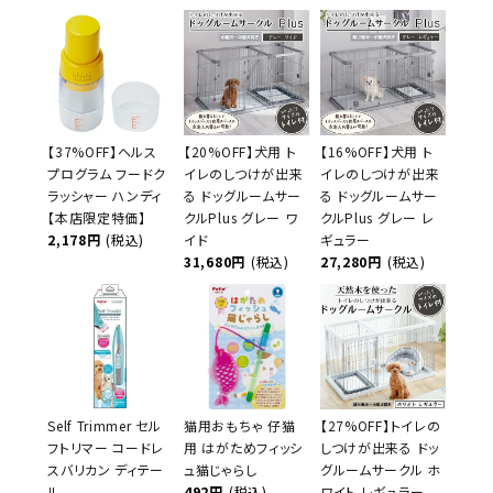
【37%OFF】ヘルス
【20%OFF】犬用 ト
【16%OFF】犬用 ト
プログラム フードク
イレのしつけが出来
イレのしつけが出来
ラッシャー ハンディ
る ドッグルームサー
る ドッグルームサー
【本店限定特価】
クルPlus グレー ワ
クルPlus グレー レ
2,178円
(税込)
イド
ギュラー
31,680円
(税込)
27,280円
(税込)
Self Trimmer セル
猫用おもちゃ 仔猫
【27%OFF】トイレの
フトリマー コードレ
用 はがためフィッシ
しつけが出来る ドッ
スバリカン ディテー
ュ猫じゃらし
グルームサークル ホ
ル
492円
(税込)
ワイト レギュラー