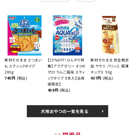
素材そのまま さつまい
【25%OFF！ひんやり特
素材そのまま 完全無添
も スティックタイプ
集】アクアゼリー 4つの
加 ササミ パリッと 極薄
280g
ゼロ りんご風味 スティ
チップス 50g
745円
(税込)
ックタイプ 8本入【会員
437円
(税込)
様限定】
459円
(税込)
犬用おやつの一覧を見る
猫用品