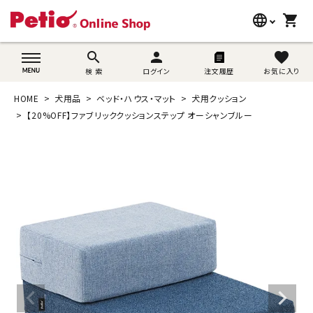
language
shopping_cart
search
wovn-lang-name
search
person
favorite
検 索
ログイン
注文履歴
お気に入り
犬用品
HOME
犬用品
ベッド・ハウス・マット
犬用クッション
猫用品
【20%OFF】ファブリッククッションステップ オーシャンブルー
うさぎ用品
ブランド別に探す
目的別に探す
SNS
ご利用案内