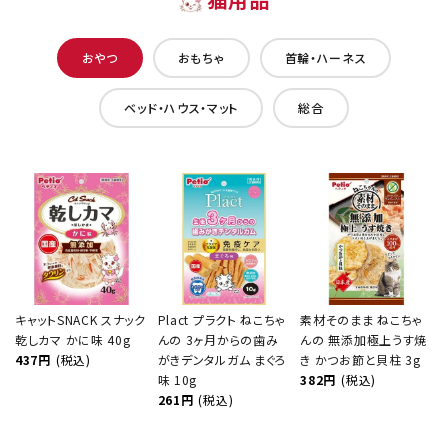
おやつ
おもちゃ
首輪・ハーネス
ベッド・ハウス・マット
総合
キャットSNACK スナック
Plact プラクト ねこちゃ
素材そのまま ねこちゃ
乾しカマ かに味 40g
んの 3ヶ月からの歯み
んの 無添加極上うす焼
437円
(税込)
がきデンタルガム まぐろ
き かつお節と貝柱 3g
味 10g
382円
(税込)
261円
(税込)