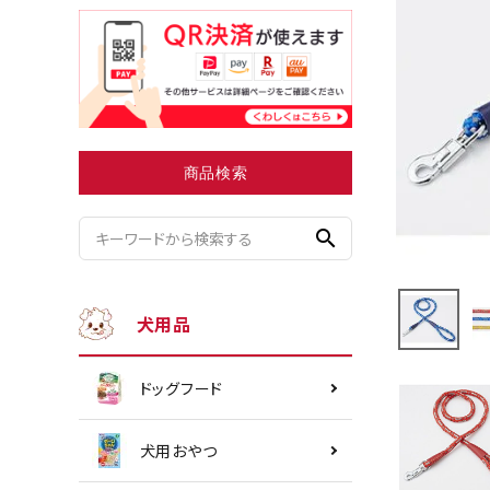
小型犬にオススメ
ダイエッ
商品検索
search
犬用品
ドッグフード
犬用おやつ