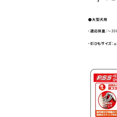
●大型犬用
・
適応体重
：〜30
・
引ひもサイズ
：