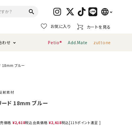
language
search
お気に入り
カートを見る
日本語
合わせ
Petio®
Add.Mate
zuttone
English
简体中文
トイレタリー・消臭剤
猫砂
ペティオ公式アプリ
お支払い方法・配送について
 18mm ブルー
キャリーバッグ
おもちゃ
反射素材
服・ウェア
首輪・ハーネス
リード 18mm ブルー
デンタルおもちゃ
売価格
¥
2,618
税込
会員価格
¥
2,618
税込
[
119
ポイント進呈 ]