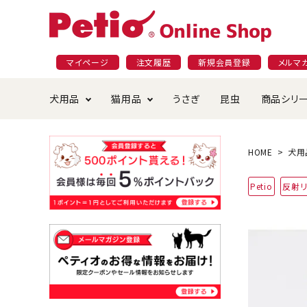
マイページ
注文履歴
新規会員登録
メルマ
犬用品
猫用品
うさぎ
昆虫
商品シリ
ドッグフード
ごはん・おやつ
プラクト
夜のお散歩特集
ショッピングガイド
おや
お手
素材
無添
会員
HOME
犬用
国産フード&おやつ特集
穀物不使
Petio
反射リ
ペットシーツ
ベッド・ハウス・マット
返品・交換について
ベッ
サー
オン
おもちゃ
食器・給水器
食器
防虫
じゃらして遊ぶ
引っ張っ
首輪・ハーネス・リード
替え・交換パーツ
しつ
アパレル
またたび