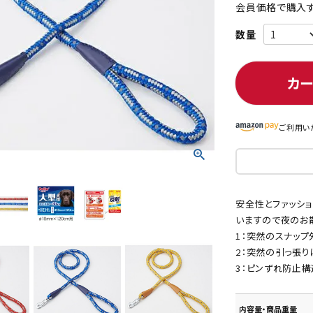
会員価格で購入す
ト中にオススメ
まとめ買いでオトク！！
カ
ご利用い
安全性とファッシ
いますので夜のお
1：突然のスナップ
2：突然の引っ張り
3：ピンずれ防止構
内容量・商品重量