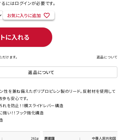
るにはログインが必要です。
お気に入りに追加
ネコポス対象商品一覧
ートに入れる
ただけます。
返品について
返品について
ョン性を兼ね備えたポリプロピレン製のリード。反射材を使用して
散歩も安心です。
外れを防止！！横スライドレバー構造
に強い！！フック強化構造
造
261g
原産国
中華人民共和国