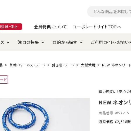
会員特典について
コーポレートサイトTOPへ
ガ登録・停止
ーズ
注目の特集
目的から探す
ご利用ガイド・お問い
つ
入れ・ケア用品
そのまま
加特集
特典について
お手入れ・ケア用品
トイレタリー・消臭剤
極上
けりぐるみ特集
ご注文方法について
品
首輪・ハーネス・リード
引き紐・リード
大型犬用
NEW ネオンリード
用のグレインフリー
ード
ド・ハウス・マット
クル・ケージ・タワー
ラインショップ利用規約
サークル・ケージ
キャリーバッグ
暗い夜道に！安心の
・給水器
用品
防虫用品
服・ウェア
NEW ネオン
て遊ぶ
投げて遊ぶ
商品番号
W57215
け用品
替え・交換パーツ
通常価格
¥
2,618
販
・元気草
夜のお散歩