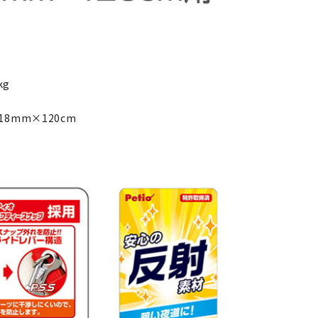
kg
φ18mm×120cm