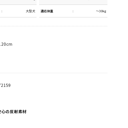
大型犬
適応体重
～30kg
20cm
72159
安心の反射素材