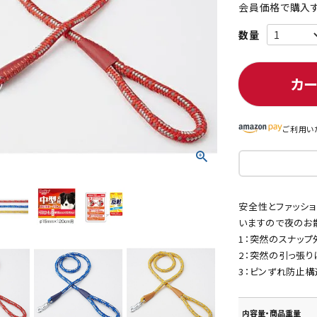
会員価格で購入す
ト中にオススメ
まとめ買いでオトク！！
カ
ご利用い
安全性とファッシ
いますので夜のお
1：突然のスナップ
2：突然の引っ張り
3：ピンずれ防止構
内容量・商品重量