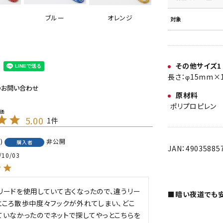
ブルー
オレンジ
対象
その他サイズ1
長さ：φ15mm×1
のお問い合わせ
原材料
ポリプロピレン
5.00
1
1
非公開
購入者
JAN：49035885
/10/03
リードを使用していて古くなったので、違うリー
■暗い夜道でも
ところ散歩中度々フックが外れてしまい、どこ
ていなかったのでネットで探してやっとこちらを