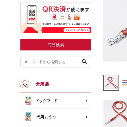
小型犬にオススメ
ダイエッ
商品検索
search
犬用品
ドッグフード
犬用おやつ