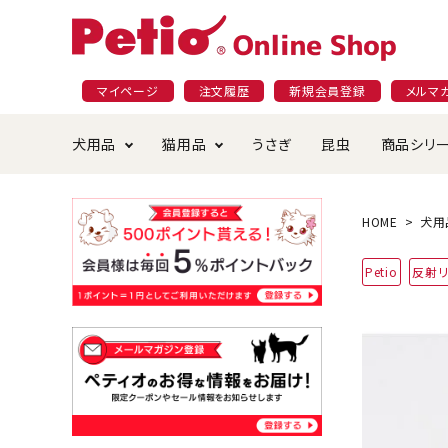
マイページ
注文履歴
新規会員登録
メルマ
犬用品
猫用品
うさぎ
昆虫
商品シリ
ドッグフード
ごはん・おやつ
プラクト
夜のお散歩特集
ショッピングガイド
おや
お手
素材
無添
会員
HOME
犬用
国産フード&おやつ特集
穀物不使
Petio
反射リ
ペットシーツ
ベッド・ハウス・マット
返品・交換について
ベッ
サー
オン
おもちゃ
食器・給水器
食器
防虫
じゃらして遊ぶ
引っ張っ
首輪・ハーネス・リード
替え・交換パーツ
しつ
アパレル
またたび