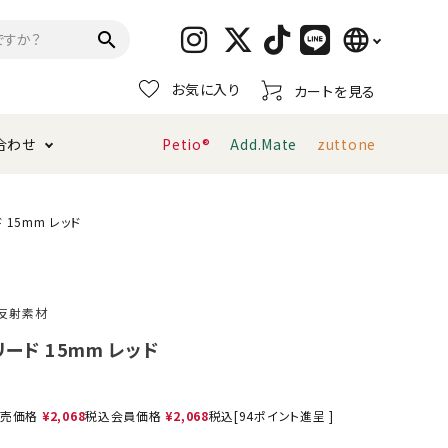
language
search
お気に入り
カートを見る
日本語
合わせ
Petio®
Add.Mate
zuttone
English
简体中文
トイレタリー・消臭剤
猫砂
ペティオ公式アプリ
お支払い方法・配送について
 15mm レッド
キャリーバッグ
おもちゃ
反射素材
服・ウェア
首輪・ハーネス
リード 15mm レッド
デンタルおもちゃ
売価格
¥
2,068
税込
会員価格
¥
2,068
税込
[
94
ポイント進呈 ]