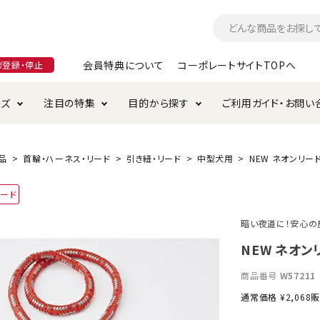
会員特典について
コーポレートサイトTOPへ
ガ登録・停止
ーズ
注目の特集
目的から探す
ご利用ガイド・お問い
つ
入れ・ケア用品
そのまま
加特集
特典について
お手入れ・ケア用品
トイレタリー・消臭剤
極上
けりぐるみ特集
ご注文方法について
品
首輪・ハーネス・リード
引き紐・リード
中型犬用
NEW ネオンリード
用のグレインフリー
ード
ド・ハウス・マット
クル・ケージ・タワー
ラインショップ利用規約
サークル・ケージ
キャリーバッグ
暗い夜道に！安心の
・給水器
用品
防虫用品
服・ウェア
NEW ネオン
て遊ぶ
投げて遊ぶ
商品番号
W57211
け用品
替え・交換パーツ
通常価格
¥
2,068
販
・元気草
夜のお散歩