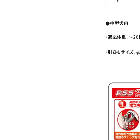
●中型犬用
・
適応体重
：〜20
・
引ひもサイズ
：