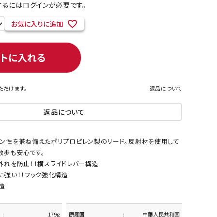
るにはログインが必要です。
お気に入りに追加
ネコポス対象商品一覧
ートに入れる
ただけます。
返品について
返品について
ョン性を兼ね備えたポリプロピレン製のリード。反射材を使用して
散歩も安心です。
外れを防止！！横スライドレバー構造
に強い！！フック強化構造
造
179g
原産国
中華人民共和国