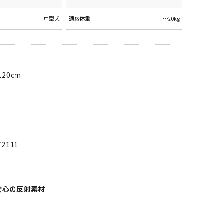
中型犬
適応体重
～20kg
20cm
72111
安心の反射素材