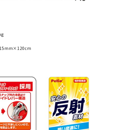
kg
φ15mm×120cm