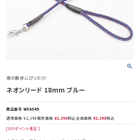
ACCOUNT MENU
ようこそ ゲスト 様
meeting_room
person
ログイン
新規会員登録
夜の散歩にぴったり！
ネオンリード 18mm ブルー
商品番号
W56549
通常価格
¥
2,398
販売価格
¥
2,398
税込
会員価格
¥
2,398
税込
[
109
ポイント進呈 ]