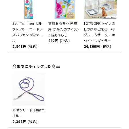
Self Trimmer セル
猫用おもちゃ 仔猫
【27%OFF】トイレの
フトリマー コードレ
用 はがためフィッシ
しつけが出来る ドッ
スバリカン ディテー
ュ猫じゃらし
グルームサークル ホ
ル
492円
(税込)
ワイト レギュラー
2,948円
(税込)
26,800円
(税込)
今までにチェックした商品
ネオンリード 18mm
ブルー
2,398円
(税込)