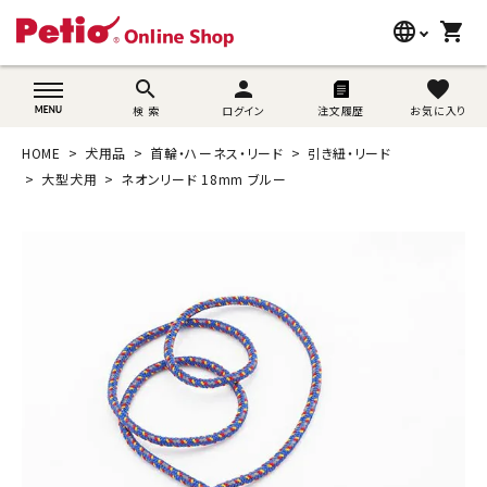
language
shopping_cart
search
wovn-lang-name
search
person
favorite
検 索
ログイン
注文履歴
お気に入り
犬用品
HOME
犬用品
首輪・ハーネス・リード
引き紐・リード
猫用品
大型犬用
ネオンリード 18mm ブルー
うさぎ用品
ブランド別に探す
目的別に探す
SNS
ご利用案内