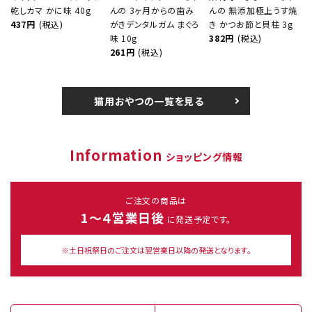
乾しカマ かに味 40g
んの 3ヶ月からの歯み
んの 無添加極上うす焼
437円
(税込)
がきデンタルガム まぐろ
き かつお節と貝柱 3g
味 10g
382円
(税込)
261円
(税込)
猫用おやつの一覧を見る
Information
ショッピング情報
ご注文の商品は
1～４営業日後
に発送予定です。
※土日祝祭日のご注文は翌営業日以降の発送となります。