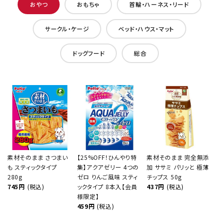
おやつ
おもちゃ
首輪・ハーネス・リード
サークル・ケージ
ベッド・ハウス・マット
ドッグフード
総合
素材そのまま さつまい
【25%OFF！ひんやり特
素材そのまま 完全無添
も スティックタイプ
集】アクアゼリー 4つの
加 ササミ パリッと 極薄
280g
ゼロ りんご風味 スティ
チップス 50g
745円
(税込)
ックタイプ 8本入【会員
437円
(税込)
様限定】
459円
(税込)