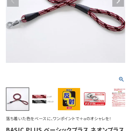
ACCOUNT MENU
ようこそ ゲスト 様
meeting_room
person
ログイン
新規会員登録
落ち着いた色をベースに、ワンポイントで＋αのオシャレを！
BASIC PLUS ベーシックプラス ネオンプラス