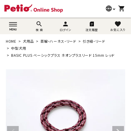
language
shopping_cart
search
wovn-lang-name
search
person
favorite
検 索
ログイン
注文履歴
お気に入り
犬用品
HOME
犬用品
首輪・ハーネス・リード
引き紐・リード
猫用品
中型犬用
BASIC PLUS ベーシックプラス ネオンプラスリード 15mm レッド
うさぎ用品
ブランド別に探す
目的別に探す
SNS
ご利用案内