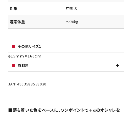
対象
中型犬
適応体重
～20kg
その他サイズ1
φ15ｍｍ×160ｃｍ
原材料
JAN：4903588558030
■落ち着いた色をベースに、ワンポイントで＋αのオシャレを