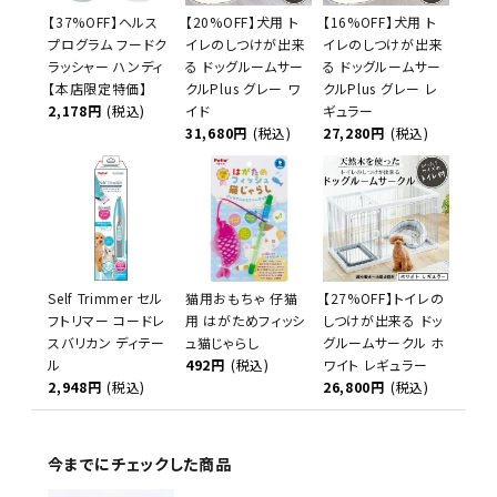
【37%OFF】ヘルス
【20%OFF】犬用 ト
【16%OFF】犬用 ト
プログラム フードク
イレのしつけが出来
イレのしつけが出来
ラッシャー ハンディ
る ドッグルームサー
る ドッグルームサー
【本店限定特価】
クルPlus グレー ワ
クルPlus グレー レ
2,178円
(税込)
イド
ギュラー
31,680円
(税込)
27,280円
(税込)
Self Trimmer セル
猫用おもちゃ 仔猫
【27%OFF】トイレの
フトリマー コードレ
用 はがためフィッシ
しつけが出来る ドッ
スバリカン ディテー
ュ猫じゃらし
グルームサークル ホ
ル
492円
(税込)
ワイト レギュラー
2,948円
(税込)
26,800円
(税込)
今までにチェックした商品