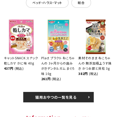
ベッド・ハウス・マット
総合
キャットSNACK スナック
Plact プラクト ねこちゃ
素材そのまま ねこちゃ
乾しカマ かに味 40g
んの 3ヶ月からの歯み
んの 無添加極上うす焼
437円
(税込)
がきデンタルガム まぐろ
き かつお節と貝柱 3g
味 10g
382円
(税込)
261円
(税込)
猫用おやつの一覧を見る