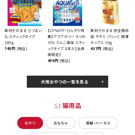
素材そのまま さつまい
【25%OFF！ひんやり特
素材そのまま 完全無添
も スティックタイプ
集】アクアゼリー 4つの
加 ササミ パリッと 極薄
280g
ゼロ りんご風味 スティ
チップス 50g
745円
(税込)
ックタイプ 8本入【会員
437円
(税込)
様限定】
459円
(税込)
犬用おやつの一覧を見る
猫用品
おやつ
おもちゃ
首輪・ハーネス