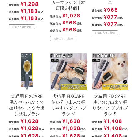
カーブラシ S【本
ニ
¥
1,298
通常価格
店限定特価】
¥
968
¥
1,188
通常価格
販売価格
税込
¥
1,078
¥
877
¥
1,188
通常価格
販売価格
税込
会員価格
税込
¥
968
¥
877
販売価格
税込
会員価格
税込
お気に入りに登録
¥
968
会員価格
税込
お気に入りに登録
お気に入りに登録
犬猫用 FIXCARE
犬猫用 FIXCARE
犬猫用 FIXCARE
毛がやわらかくて
使い分け出来て握
使い分け出来て握
握りやすい ツヤ出
りやすい ダブルブ
りやすい ダブルブ
し獣毛ブラシ
ラシ M
ラシ S
¥
1,628
¥
1,628
¥
1,408
通常価格
通常価格
通常価格
¥
1,628
¥
1,628
¥
1,408
販売価格
税込
販売価格
税込
販売価格
税込
¥
1,628
¥
1,628
¥
1,408
会員価格
税込
会員価格
税込
会員価格
税込