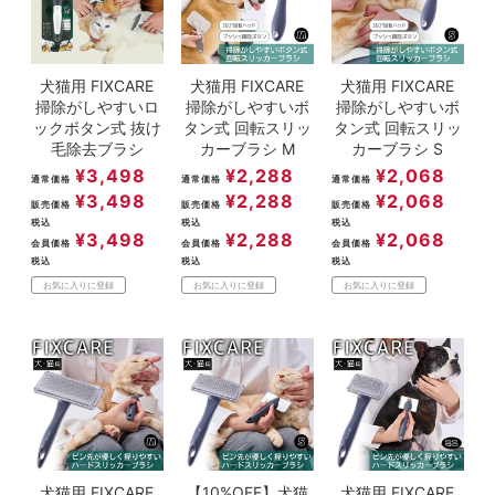
犬猫用 FIXCARE
犬猫用 FIXCARE
犬猫用 FIXCARE
掃除がしやすいロ
掃除がしやすいボ
掃除がしやすいボ
ックボタン式 抜け
タン式 回転スリッ
タン式 回転スリッ
毛除去ブラシ
カーブラシ M
カーブラシ S
¥
3,498
¥
2,288
¥
2,068
通常価格
通常価格
通常価格
¥
3,498
¥
2,288
¥
2,068
販売価格
販売価格
販売価格
税込
税込
税込
¥
3,498
¥
2,288
¥
2,068
会員価格
会員価格
会員価格
税込
税込
税込
お気に入りに登録
お気に入りに登録
お気に入りに登録
犬猫用 FIXCARE
【10%OFF】犬猫
犬猫用 FIXCARE