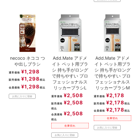
necoco ネココ つ
Add.Mate アドメ
Add.Mate アドメ
や出しブラシ
イト ペット用ブラ
イト ペット用ブラ
シ 持ち手がロング
シ 持ち手がロング
¥
1,298
通常価格
で持ちやすい プロ
で持ちやすい プロ
¥
1,298
販売価格
税込
フェッショナルス
フェッショナルス
¥
1,298
リッカーブラシL
リッカーブラシM
会員価格
税込
¥
2,508
¥
2,178
通常価格
通常価格
お気に入りに登録
¥
2,508
¥
2,178
販売価格
販売価格
税込
¥
2,178
税込
会員価格
税込
¥
2,508
会員価格
在庫切れ
税込
在庫切れ
お気に入りに登録
お気に入りに登録