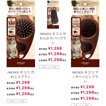
necoco ネココ や
わらかラバーブラ
シ
¥
1,298
通常価格
¥
1,298
販売価格
税込
¥
1,298
会員価格
税込
お気に入りに登録
necoco ネココ 汚
necoco ネココ マ
れとりブラシ
ッサージピンブラ
シ
¥
1,298
通常価格
¥
1,298
¥
1,298
通常価格
販売価格
税込
¥
1,298
¥
1,298
販売価格
税込
会員価格
税込
¥
1,298
会員価格
税込
お気に入りに登録
お気に入りに登録