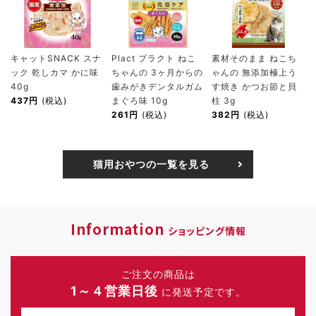
キャットSNACK スナ
Plact プラクト ねこ
素材そのまま ねこち
ック 乾しカマ かに味
ちゃんの 3ヶ月からの
ゃんの 無添加極上う
40g
歯みがきデンタルガム
す焼き かつお節と貝
437円
(税込)
まぐろ味 10g
柱 3g
261円
(税込)
382円
(税込)
猫用おやつの一覧を見る
Information
ショッピング情報
ご注文の商品は
1～４営業日後
に発送予定です。