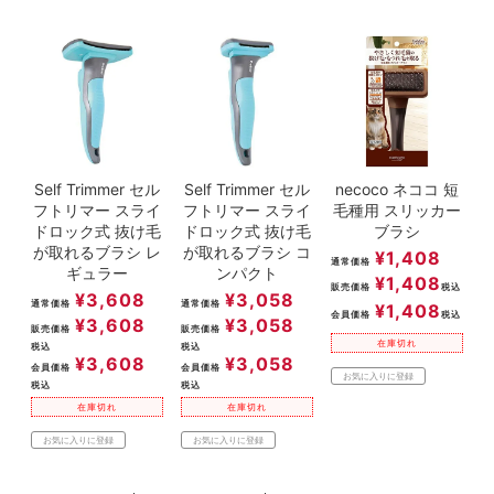
Self Trimmer セル
Self Trimmer セル
necoco ネココ 短
フトリマー スライ
フトリマー スライ
毛種用 スリッカー
ドロック式 抜け毛
ドロック式 抜け毛
ブラシ
が取れるブラシ レ
が取れるブラシ コ
¥
1,408
通常価格
ギュラー
ンパクト
¥
1,408
販売価格
税込
¥
3,608
¥
3,058
通常価格
通常価格
¥
1,408
会員価格
税込
¥
3,608
¥
3,058
販売価格
販売価格
在庫切れ
税込
税込
¥
3,608
¥
3,058
会員価格
会員価格
お気に入りに登録
税込
税込
在庫切れ
在庫切れ
お気に入りに登録
お気に入りに登録