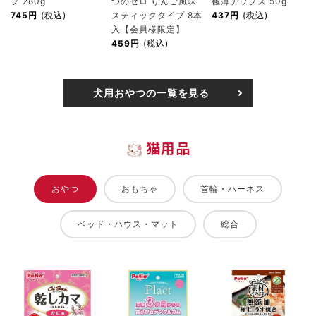
プ 280g
つのゼロ りんご風味
極薄チップス 50g
745円
(税込)
スティックタイプ 8本
437円
(税込)
入【会員様限定】
459円
(税込)
犬用おやつの一覧を見る
猫用品
おやつ
おもちゃ
首輪・ハーネス
ベッド・ハウス・マット
総合