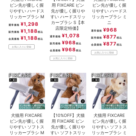
ピン先が優しく握
用 FIXCARE ピン
ピン先が優しく握
りやすい ハードス
先が優しく握りや
りやすい ハードス
リッカーブラシ M
すい ハードスリッ
リッカーブラシ ミ
カーブラシ S【本
ニ
¥
1,298
通常価格
店限定特価】
¥
968
¥
1,188
通常価格
販売価格
税込
¥
1,078
¥
877
¥
1,188
通常価格
販売価格
税込
会員価格
税込
¥
968
¥
877
販売価格
税込
会員価格
税込
お気に入りに登録
¥
968
会員価格
税込
お気に入りに登録
お気に入りに登録
犬猫用 FIXCARE
【10%OFF】犬猫
犬猫用 FIXCARE
ピン先が優しく握
用 FIXCARE ピン
ピン先が優しく握
りやすい ソフトス
先が優しく握りや
りやすい ソフトス
リッカーブラシ M
すい ソフトスリッ
リッカーブラシ ミ