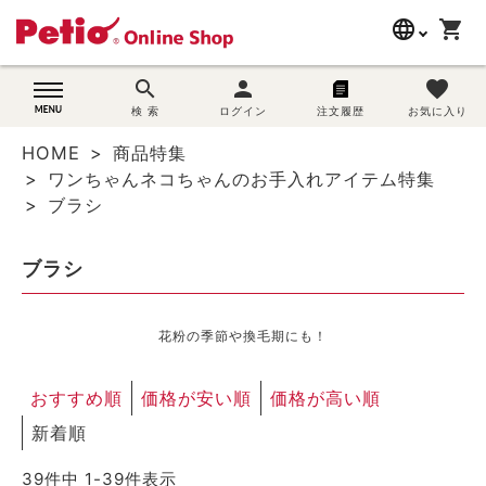
language
shopping_cart
search
search
person
favorite
wovn-lang-name
犬用品
検 索
ログイン
注文履歴
お気に入り
HOME
商品特集
猫用品
ワンちゃんネコちゃんのお手入れアイテム特集
ブラシ
うさぎ用品
ブラシ
ブランド別に探す
目的別に探す
花粉の季節や換毛期にも！
SNS
おすすめ順
価格が安い順
価格が高い順
新着順
ご利用案内
39
件中
1
-
39
件表示