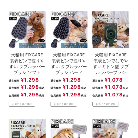
ACCOUNT MENU
ようこそ ゲスト 様
meeting_room
person
ログイン
新規会員登録
犬猫用 FIXCARE
犬猫用 FIXCARE
犬猫用 FIXCARE
裏表ピンで握りや
裏表ピンで握りや
裏表ピンでなでや
すい ダブルラバー
すい ダブルラバー
すいミトン型 ダブ
ブラシ ソフト
ブラシ ハード
ルラバーブラシ
¥
1,298
¥
1,298
¥
1,078
通常価格
通常価格
通常価格
¥
1,298
¥
1,298
¥
1,078
販売価格
税込
販売価格
税込
販売価格
税込
¥
1,298
¥
1,298
¥
1,078
会員価格
税込
会員価格
税込
会員価格
税込
お気に入りに登録
お気に入りに登録
お気に入りに登録