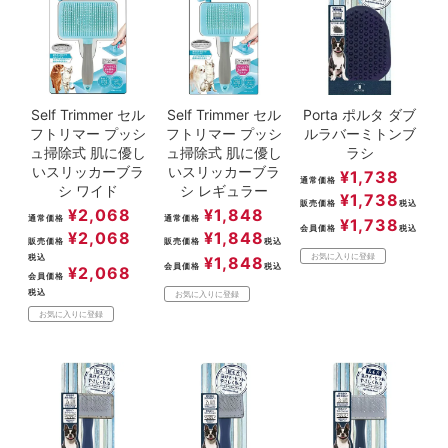
Self Trimmer セル
Self Trimmer セル
Porta ポルタ ダブ
フトリマー プッシ
フトリマー プッシ
ルラバーミトンブ
ュ掃除式 肌に優し
ュ掃除式 肌に優し
ラシ
いスリッカーブラ
いスリッカーブラ
¥
1,738
通常価格
シ ワイド
シ レギュラー
¥
1,738
販売価格
税込
¥
2,068
¥
1,848
通常価格
通常価格
¥
1,738
会員価格
税込
¥
2,068
¥
1,848
販売価格
販売価格
税込
お気に入りに登録
税込
¥
1,848
会員価格
税込
¥
2,068
会員価格
税込
お気に入りに登録
お気に入りに登録