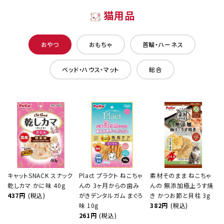
猫用品
おやつ
おもちゃ
首輪・ハーネス
ベッド・ハウス・マット
総合
キャットSNACK スナック
Plact プラクト ねこちゃ
素材そのまま ねこちゃ
乾しカマ かに味 40g
んの 3ヶ月からの歯み
んの 無添加極上うす焼
437円
(税込)
がきデンタルガム まぐろ
き かつお節と貝柱 3g
味 10g
382円
(税込)
261円
(税込)