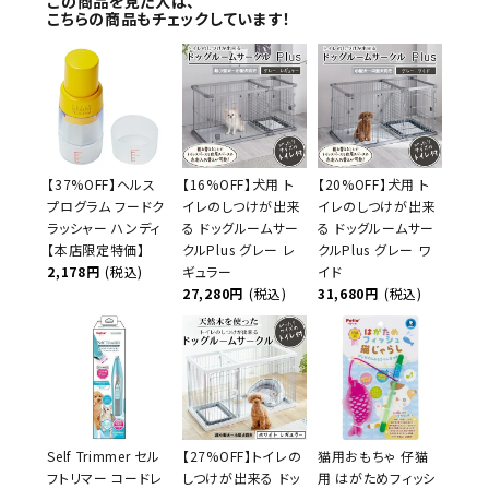
この商品を見た人は、
こちらの商品もチェックしています！
【37%OFF】ヘルス
【16%OFF】犬用 ト
【20%OFF】犬用 ト
プログラム フードク
イレのしつけが出来
イレのしつけが出来
ラッシャー ハンディ
る ドッグルームサー
る ドッグルームサー
【本店限定特価】
クルPlus グレー レ
クルPlus グレー ワ
2,178円
(税込)
ギュラー
イド
27,280円
(税込)
31,680円
(税込)
Self Trimmer セル
【27%OFF】トイレの
猫用おもちゃ 仔猫
フトリマー コードレ
しつけが出来る ドッ
用 はがためフィッシ