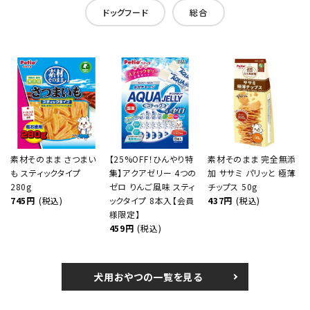
ドッグフード
総合
素材そのまま さつまい
【25%OFF！ひんやり特
素材そのまま 完全無添
も スティックタイプ
集】アクアゼリー 4つの
加 ササミ パリッと 極薄
280g
ゼロ りんご風味 スティ
チップス 50g
745円
(税込)
ックタイプ 8本入【会員
437円
(税込)
様限定】
459円
(税込)
犬用おやつの一覧を見る