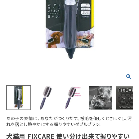
ACCOUNT MENU
ようこそ ゲスト 様
meeting_room
person
ログイン
新規会員登録
あの子の表情は、あなたがつくりだす。被毛を優しくときほぐし、汚
れを落とし艶やかにする握りやすいダブルブラシ。
犬猫用 FIXCARE 使い分け出来て握りやすい