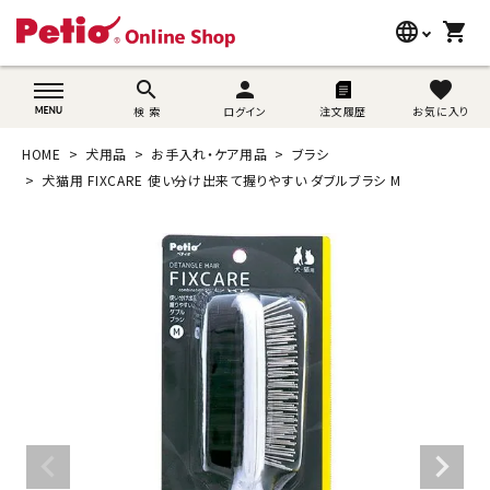
language
shopping_cart
search
wovn-lang-name
search
person
favorite
検 索
ログイン
注文履歴
お気に入り
犬用品
HOME
犬用品
お手入れ・ケア用品
ブラシ
猫用品
犬猫用 FIXCARE 使い分け出来て握りやすい ダブルブラシ M
うさぎ用品
ブランド別に探す
目的別に探す
SNS
ご利用案内